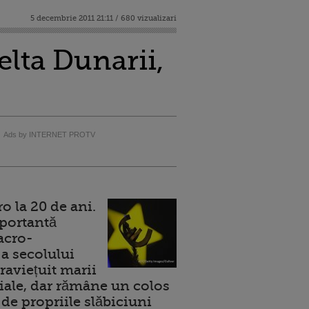
5 decembrie 2011 21:11 / 680 vizualizari
elta Dunarii,
Ads by INTERNET PROTV
 la 20 de ani.
portantă
acro-
a secolului
raviețuit marii
ale, dar rămâne un colos
de propriile slăbiciuni