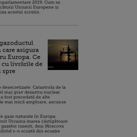
roparlamentare 2019: Cum se
cătorii Uniunii Europene și
iza acestui scrutin
 gazoductul
 care asigura
ru Europa. Ce
cu livrările de
i spre
esecretizate: Catastrofa de la
el mai grav dezastru nuclear
 a fost precedată de alte
de mai mică amploare, ascunse
e gaze naturale în Europa.
nit Ucraina marea câștigătoare
 gazelor rusești, deși Moscova
sibilul s-o scoată din ecuație