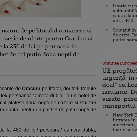
Istorie cu 
vulnerabilă
cauza dator
de la BCE
pensiuni de pe litoralul romanesc si
Șomajul în 
de criză. R
 o serie de oferte pentru Craciun si
puțini șom
e la 230 de lei pe persoana in
et de cel putin doua nopti de
Uniunea Europea
UE pregăte
urgență, în
deal” cu Lo
vacante de
Craciun
pe litoral, doritorii trebuie
ianuarie. 
lei/ persoana/ camera dubla, la un hotel de
vizate: pesc
mul platesti doua nopti de cazare si stai trei
transportul 
era dubla, pentru un pachet de patru nopti de
New York T
intrarea în
americani,
 de la 480 de lei/ persoana/ camera dubla,
foarte acti
azare, cu pensiune completa si petrecerea de