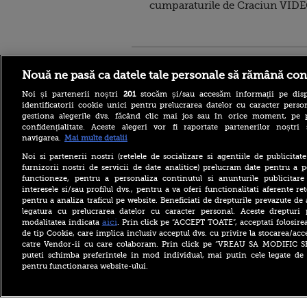
cumparaturile de Craciun VID
Stirileprotv.ro
ilike-it.
Nouă ne pasă ca datele tale personale să rămână con
Noi și partenerii noștri
201
stocăm și/sau accesăm informații pe disp
identificatorii cookie unici pentru prelucrarea datelor cu caracter person
gestiona alegerile dvs. făcând clic mai jos sau în orice moment, pe 
confidențialitate. Aceste alegeri vor fi raportate partenerilor noștr
navigarea.
Mai multe detalii
Escrocheria „văduvelor
negre” ia amploare în Rusia.
Noi si partenerii nostri (retelele de socializare si agentiile de publicita
„Găsește-ți un soldat și când
furnizorii nostri de servicii de date analitice) prelucram date pentru a p
va fi ucis vei primi 8
functioneze, pentru a personaliza continutul si anunturile publicitare
milioane de ruble”
interesele si/sau profilul dvs., pentru a va oferi functionalitati aferente ret
pentru a analiza traficul pe website. Beneficiati de drepturile prevazute de
Aflat în SUA, ministrul
britanic de Externe a evitat
legatura cu prelucrarea datelor cu caracter personal. Aceste drepturi 
să spună dacă îl mai
aici
modalitatea indicata
. Prin click pe “ACCEPT TOATE”, acceptati folosire
consideră pe Trump „idiot,
de tip Cookie, care implica inclusiv acceptul dvs. cu privire la stocarea/acc
rasist și misogin”
catre Vendor-ii cu care colaboram. Prin click pe “VREAU SA MODIFIC 
puteti schimba preferintele in mod individual, mai putin cele legate de 
Primăriile care nu se
pentru functionarea website-ului.
înrolează pe Ghiseul.ro pot
rămâne fără finanțare. Cât
timp mai au la dispoziție