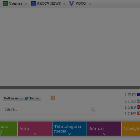
Vremea
PROTV NEWS
VOYO
1 EUR
1 USD
1 GBP
1 CHF
i si
Tehnologie si
Auto
Job-uri
Lifestyl
i
media