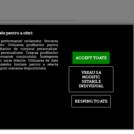
Sport.ro
ele pentru a oferi:
 performanței reclamelor. Stocarea
v. Utilizarea profilurilor pentru
ilurilor de conținut personalizat.
 personalizate. Crearea profilurilor
rmanței conținutului. Înțelegerea
ACCEPT TOATE
n surse diferite. Utilizarea de date
 datelor limitate pentru a selecta
Adrian Mihalcea, discurs
 prin scanarea dispozitivului.
incredibil înainte de UTA -
VREAU SA
ntru
Rapid: „Acest criminal a
MODIFIC
ita lui,
omorât vreo șase oameni”
t tată!
SETARILE
Surpriză în UCL! Aarhus a
INDIVIDUAL
, Adela
oprit parcursul perfect al
rol
revelației din preliminarii
V
RESPING TOATE
Ce declin! Cu cine a semnat
pă o
azi Nabil Fekir, campion
n film, Sir
mondial cu Franța în 2018
se
n muzică