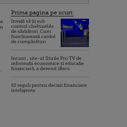
Prima pagina pe scurt:
Invață să ții sub
ne.
control cheltuielile
un
de sărbători. Cum
funcționează cardul
de cumpărături
Incont , site-ul Știrile Pro TV de
informații economice și educație
financiară, a devenit iBani
.
10 reguli pentru decizii financiare
inteligente
s