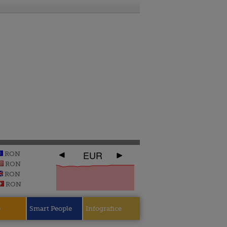
EUR
RON
RON
RON
RON
e
Smart People
Infografice