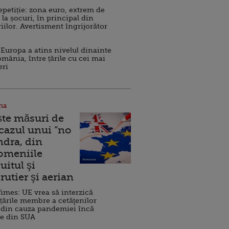
repetiție: zona euro, extrem de
 la șocuri, în principal din
iilor. Avertisment îngrijorător
Europa a atins nivelul dinainte
omânia, între țările cu cei mai
eri
na
ște măsuri de
 cazul unui ”no
ndra, din
Domeniile
uitul şi
rutier şi aerian
imes: UE vrea să interzică
 țările membre a cetăţenilor
 din cauza pandemiei încă
ve din SUA