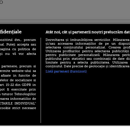
EO
ro
foodstory.ro
Procinema.ro
fidențiale
Atât noi, cât și partenerii noștri prelucrăm dat
ozitivul dvs., precum
Dezvoltarea și îmbunătățirea serviciilor. Măsurarea
și/sau accesarea informațiilor de pe un dispoziti
al. Puteți accepta sau
selectarea conținutului personalizat. Crearea prof
pagina cu politica de
Utilizarea profilurilor pentru selectarea publicității
i și nu vă vor afecta
pentru publicitate personalizată. Măsurarea perfo
publicului prin statistici sau combinații de date di
limitate pentru a selecta publicitatea. Utilizarea
conținutul. Date precise de geolocație și identificarea
te partenere, precum si
(P) Descoperă Lumea
Emoții intense pe
ermite website-ului sa
Listă parteneri (furnizori)
Evenimentelor din România
Sebastian Stan! Iub
 afisate in functie de
cu Transilvania Events!
Annabelle, l-a făcu
elelor de socializare si
(P) Raku, gaming intens și o
 art. 15-22 din GDPR in
Din 14 septembrie
pauză binemeritată cu...
pot fi exercitate prin
Popescu revine în 
pizza Guseppe
principal la Pro T
a tuturor Tehnologiilor
esarea informatiilor de
(P) Poți folosi bonurile de
La 88 de ani și du
masă pentru a comanda
SETARILE INDIVIDUAL”
carieră fabuloasă î
mâncare acasă? Lista
cookie strict necesare
Anthony Hopkins 
aplicațiilor care le acceptă
lansează oficial î