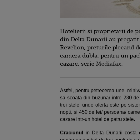
Hotelierii si proprietarii de 
din Delta Dunarii au pregatit
Revelion, preturile plecand d
camera dubla, pentru un pach
cazare, scrie
Mediafax
.
Astfel, pentru petrecerea unei mini
sa scoata din buzunar intre 230 de 
trei stele, unde oferta este pe siste
nopti, si 450 de lei/ persoana/ cam
cazare intr-un hotel de patru stele.
Craciunul
in Delta Dunarii costa
pentru un pachet de trei nopti de c