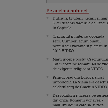
Pe acelasi subiect:
Dulciuri, bijuterii, jucarii si hai
S-au deschis targurile de Craci
in Capitala
Craciunul in rate, cu dobanda
zero. Cumperi acum bradul,
porcul sau vacanta si platesti in
2012 VIDEO
Marti incepe postul Craciunului
Cat ii costa pe romani 40 de zile
de exigenta religioasa VIDEO
Primul brad din Europa a fost
impodobit. La Viena s-a deschi
celebrul targ de Craciun VIDEO
Dezvoltatorii mizeaza pe iesirea
din criza. Romanii vor avea 7
mall-uri noi in care sa-si faca