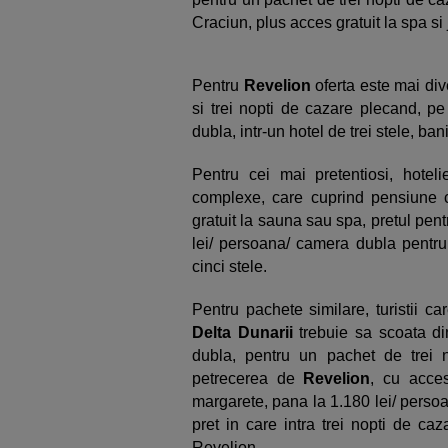
Craciun, plus acces gratuit la spa si 
Pentru
Revelion
oferta este mai div
si trei nopti de cazare plecand, pe
dubla, intr-un hotel de trei stele, ba
Pentru cei mai pretentiosi, hoteli
complexe, care cuprind pensiune 
gratuit la sauna sau spa, pretul pen
lei/ persoana/ camera dubla pentru 
cinci stele.
Pentru pachete similare, turistii c
Delta Dunarii
trebuie sa scoata di
dubla, pentru un pachet de trei 
petrecerea de
Revelion
, cu acces
margarete, pana la 1.180 lei/ persoa
pret in care intra trei nopti de c
Revelion.