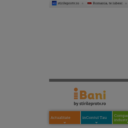
stirileprotv.ro
Romania, te iubesc
Compani
Actualitate
inContul Tau
industri