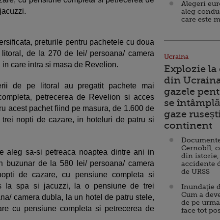
Alegeri eu
jacuzzi.
aleg condu
care este m
ersificata, preturile pentru pachetele cu doua
 litoral, de la 270 de lei/ persoana/ camera
Ucraina
ni in care intra si masa de Revelion.
Explozie la
din Ucraina
erii de pe litoral au pregatit pachete mai
gazele pent
completa, petrecerea de Revelion si acces
se întâmplă 
tru acest pachet fiind pe masura, de 1.600 de
gaze ruseșt
trei nopti de cazare, in hoteluri de patru si
continent
Documente d
Cernobîl, c
are aleg sa-si petreaca noaptea dintre ani in
din istorie,
n buzunar de la 580 lei/ persoana/ camera
accidente 
de URSS
nopti de cazare, cu pensiune completa si
 la spa si jacuzzi, la o pensiune de trei
Inundație d
Cum a deve
na/ camera dubla, la un hotel de patru stele,
de pe urma
azare cu pensiune completa si petrecerea de
face tot po