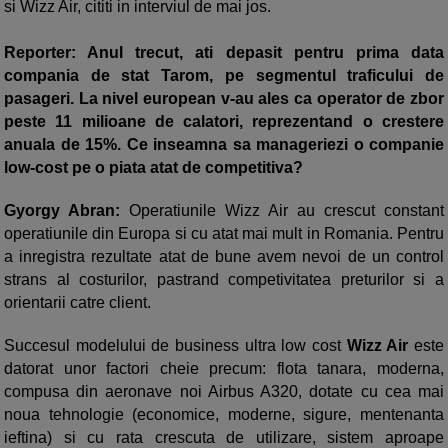
si Wizz Air, cititi in interviul de mai jos.
Reporter: Anul trecut, ati depasit pentru prima data
compania de stat Tarom, pe segmentul traficului de
pasageri. La nivel european v-au ales ca operator de zbor
peste 11 milioane de calatori, reprezentand o crestere
anuala de 15%. Ce inseamna sa manageriezi o companie
low-cost pe o piata atat de competitiva?
Gyorgy Abran:
Operatiunile Wizz Air au crescut constant
operatiunile din Europa si cu atat mai mult in Romania. Pentru
a inregistra rezultate atat de bune avem nevoi de un control
strans al costurilor, pastrand competivitatea preturilor si a
orientarii catre client.
Succesul modelului de business ultra low cost
Wizz Air
este
datorat unor factori cheie precum: flota tanara, moderna,
compusa din aeronave noi Airbus A320, dotate cu cea mai
noua tehnologie (economice, moderne, sigure, mentenanta
ieftina) si cu rata crescuta de utilizare, sistem aproape