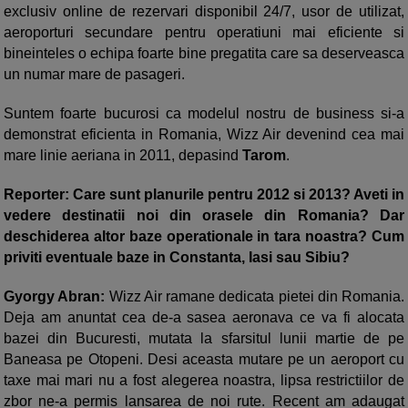
exclusiv online de rezervari disponibil 24/7, usor de utilizat,
aeroporturi secundare pentru operatiuni mai eficiente si
bineinteles o echipa foarte bine pregatita care sa deserveasca
un numar mare de pasageri.
Suntem foarte bucurosi ca modelul nostru de business si-a
demonstrat eficienta in Romania, Wizz Air devenind cea mai
mare linie aeriana in 2011, depasind
Tarom
.
Reporter: Care sunt planurile pentru 2012 si 2013? Aveti in
vedere destinatii noi din orasele din Romania? Dar
deschiderea altor baze operationale in tara noastra? Cum
priviti eventuale baze in Constanta, Iasi sau Sibiu?
Gyorgy Abran:
Wizz Air ramane dedicata pietei din Romania.
Deja am anuntat cea de-a sasea aeronava ce va fi alocata
bazei din Bucuresti, mutata la sfarsitul lunii martie de pe
Baneasa pe Otopeni. Desi aceasta mutare pe un aeroport cu
taxe mai mari nu a fost alegerea noastra, lipsa restrictiilor de
zbor ne-a permis lansarea de noi rute. Recent am adaugat