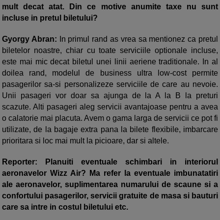
mult decat atat. Din ce motive anumite taxe nu sunt
incluse in pretul biletului?
Gyorgy Abran:
In primul rand as vrea sa mentionez ca pretul
biletelor noastre, chiar cu toate serviciile optionale incluse,
este mai mic decat biletul unei linii aeriene traditionale. In al
doilea rand, modelul de business ultra low-cost permite
pasagerilor sa-si personalizeze serviciile de care au nevoie.
Unii pasageri vor doar sa ajunga de la A la B la preturi
scazute. Alti pasageri aleg servicii avantajoase pentru a avea
o calatorie mai placuta. Avem o gama larga de servicii ce pot fi
utilizate, de la bagaje extra pana la bilete flexibile, imbarcare
prioritara si loc mai mult la picioare, dar si altele.
Reporter: Planuiti eventuale schimbari in interiorul
aeronavelor Wizz Air? Ma refer la eventuale imbunatatiri
ale aeronavelor, suplimentarea numarului de scaune si a
confortului pasagerilor, servicii gratuite de masa si bauturi
care sa intre in costul biletului etc.