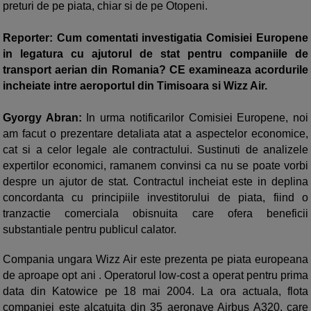
preturi de pe piata, chiar si de pe Otopeni.
Reporter: Cum comentati investigatia Comisiei Europene
in legatura cu ajutorul de stat pentru companiile de
transport aerian din Romania? CE examineaza acordurile
incheiate intre aeroportul din Timisoara si Wizz Air.
Gyorgy Abran:
In urma notificarilor Comisiei Europene, noi
am facut o prezentare detaliata atat a aspectelor economice,
cat si a celor legale ale contractului. Sustinuti de analizele
expertilor economici, ramanem convinsi ca nu se poate vorbi
despre un ajutor de stat. Contractul incheiat este in deplina
concordanta cu principiile investitorului de piata, fiind o
tranzactie comerciala obisnuita care ofera beneficii
substantiale pentru publicul calator.
Compania ungara Wizz Air este prezenta pe piata europeana
de aproape opt ani . Operatorul low-cost a operat pentru prima
data din Katowice pe 18 mai 2004. La ora actuala, flota
companiei este alcatuita din 35 aeronave Airbus A320, care