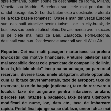
spre Romania, putem spune ca destinatiile ca Roma, Milano,
Venetia sau Madrid, Barcelona sunt cele mai populare in
randul pasagerilor. Si Londra Luton este o destinatie preferata
de la toate bazele romanesti. Orasele mari din vestul Europei
sunt destinatii atractive pentru turismul de tip city-break, de
business sau pentru traficul etnic. De asemenea avem succes
si pe piete mai mici ca Bari, Zaragoza, Forli-Bologna,
destinatii care n-au fost deservite anteriorii venirii Wizz Air.
Reporter: Cei mai multi pasageri marturisesc ca prefera
low-costul din motive financiare. Preturile biletelor sunt
mai accesibile decat cele practicate de companiile de linie.
Insa la„biletele chele” incep sa se adauge, pe parcursul
rezervarii, diverse taxe, unele obligatorii, altele optionale,
cum ar fi: taxe guvernamentale, taxe de aeroport, taxe de
rezervare, taxe de bagaje (optionale), taxe de rezervare a
locului, taxe de asigurare pentru intarziere, anulare,
pierdere sau ratacire a bagajelor, taxe pentru ulterioare
modificari de nume, loc, data etc., taxe de imbarcare
rapida. Pretul final ajunge sa se dubleze, uneori chiar mai