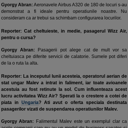
Gyorgy Abran:
Aeronavele Airbus A320 de 180 de locuri s-au
demonstrat a fi ideale pentru operatiunile noastre. Nu
consideram ca ar trebui sa schimbam configurarea locurilor.
Reporter: Cat cheltuieste, in medie, pasagerul Wizz Air,
pentru o cursa?
Gyorgy Abran:
Pasagerii pot alege cat de mult vor sa
cheltuiasca pe diferite servicii de calatorie. Sumele pot diferi
de la o ruta la alta.
Reporter: La inceputul lunii acesteia, operatorul aerian de
stat ungar Malev a intrat in faliment, iar toate avioanele
acestuia au fost retinute la sol. Cum influenteaza acest
lucru activitatea Wizz Air? Sperati la o crestere a cotei de
piata in
Ungaria
? Ati avut o oferta speciala destinata
pasagerilor vizati de suspendarea operatiunilor Malev.
Gyorgy Abran:
Falimentul Malev este un exemplul clar ca
acele companii care nu au un model de business sanatos si