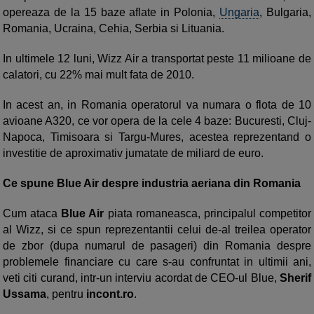
opereaza de la 15 baze aflate in Polonia,
Ungaria
, Bulgaria,
Romania, Ucraina, Cehia, Serbia si Lituania.
In ultimele 12 luni, Wizz Air a transportat peste 11 milioane de
calatori, cu 22% mai mult fata de 2010.
In acest an, in Romania operatorul va numara o flota de 10
avioane A320, ce vor opera de la cele 4 baze: Bucuresti, Cluj-
Napoca, Timisoara si Targu-Mures, acestea reprezentand o
investitie de aproximativ jumatate de miliard de euro.
Ce spune Blue Air despre industria aeriana din Romania
Cum ataca
Blue Air
piata romaneasca, principalul competitor
al Wizz, si ce spun reprezentantii celui de-al treilea operator
de zbor (dupa numarul de pasageri) din Romania despre
problemele financiare cu care s-au confruntat in ultimii ani,
veti citi curand, intr-un interviu acordat de CEO-ul Blue,
Sherif
Ussama
, pentru
incont.ro
.