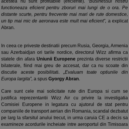
acestea nu sunt profitabile (eficiente).
“Businessul nostru
functioneaza eficient pentru zboruri mai lungi de o ora. Pe
distante scurte, pentru frecvente mai mari de rute domestice,
un tip mai mic de aeronava este mult mai eficient”,
a explicat
Abran.
In ceea ce priveste destinatii precum Rusia, Georgia, Armenia
sau Azerbaidjan ori tarile nordice, directorul Wizz afirma ca
statele din afara
Uniunii Europene
prezinta diverse restrictii
bilaterale, fiind mai greu de accesat, dar ca nu scoate din
discutie aceste posibilitati.
„Evaluam toate optiunile din
Europa largita”,
a spus
Gyorgy Abran
.
Care sunt cele mai solicitate rute din Europa si cum se
justifica reprezentantii Wizz Air cu privire la investigatia
Comisiei Europene in legatura cu ajutorul de stat pentru
companiile de transport aerian din Romania, scandal dezbatut
pe larg la sfarsitul anului trecut, in urma caruia CE a decis sa
examineze acordurile incheiate intre aeroportul din Timisoara