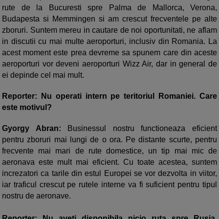
rute de la Bucuresti spre Palma de Mallorca, Verona,
Budapesta si Memmingen si am crescut frecventele pe alte
zboruri. Suntem mereu in cautare de noi oportunitati, ne aflam
in discutii cu mai multe aeroporturi, inclusiv din Romania. La
acest moment este prea devreme sa spunem care din aceste
aeroporturi vor deveni aeroporturi Wizz Air, dar in general de
ei depinde cel mai mult.
Reporter: Nu operati intern pe teritoriul Romaniei. Care
este motivul?
Gyorgy Abran:
Businessul nostru functioneaza eficient
pentru zboruri mai lungi de o ora. Pe distante scurte, pentru
frecvente mai mari de rute domestice, un tip mai mic de
aeronava este mult mai eficient. Cu toate acestea, suntem
increzatori ca tarile din estul Europei se vor dezvolta in viitor,
iar traficul crescut pe rutele interne va fi suficient pentru tipul
nostru de aeronave.
Reporter: Nu aveti disponibila nicio ruta spre Rusia,