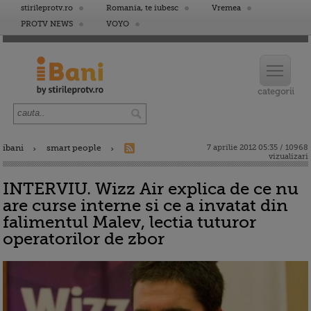
stirileprotv.ro
Romania, te iubesc
Vremea
PROTV NEWS
VOYO
ibani
smart people
7 aprilie 2012 05:35 / 10968
vizualizari
INTERVIU. Wizz Air explica de ce nu
are curse interne si ce a invatat din
falimentul Malev, lectia tuturor
operatorilor de zbor