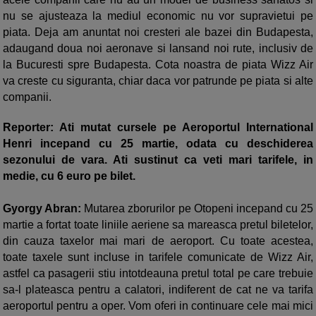
nu se ajusteaza la mediul economic nu vor supravietui pe
piata. Deja am anuntat noi cresteri ale bazei din Budapesta,
adaugand doua noi aeronave si lansand noi rute, inclusiv de
la Bucuresti spre Budapesta. Cota noastra de piata Wizz Air
va creste cu siguranta, chiar daca vor patrunde pe piata si alte
companii.
Reporter: Ati mutat cursele pe Aeroportul International
Henri incepand cu 25 martie, odata cu deschiderea
sezonului de vara. Ati sustinut ca veti mari tarifele, in
medie, cu 6 euro pe bilet.
Gyorgy Abran:
Mutarea zborurilor pe Otopeni incepand cu 25
martie a fortat toate liniile aeriene sa mareasca pretul biletelor,
din cauza taxelor mai mari de aeroport. Cu toate acestea,
toate taxele sunt incluse in tarifele comunicate de Wizz Air,
astfel ca pasagerii stiu intotdeauna pretul total pe care trebuie
sa-l plateasca pentru a calatori, indiferent de cat ne va tarifa
aeroportul pentru a oper. Vom oferi in continuare cele mai mici