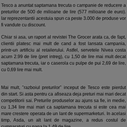
Tesco a anuntat saptamana trecuta o campanie de reducere a
preturilor de 500 de milioane de lire (577 milioane de euro).
Iar reprezentantii acestuia spun ca peste 3.000 de produse vor
fi vandute cu discount.
Chiar si asa, un raport al revistei The Grocer arata ca, de fapt,
clientii platesc mai mult de cand a fost lansata campania,
printr-un artificiu al retailerului. Astfel, servetele Nivea costa
acum 2.99 de lire (pret intreg), cu 1,50 de lire mai mult decat
saptamana trecuta, iar o caserola cu pulpe de pui 2,69 de lire,
cu 0,69 lire mai mult.
Mai mult, "razboiul preturilor" inceput de Tesco este pierdut
din start. Si asta pentru ca afiseaza deja preturi mai mari decat
competitorii sai. Preturile produselor au ajuns sa fie, in medie,
cu 1,34 lire mai mari ca saptamana trecuta si este cea mai
mare crestere operata de un lant de supermarketuri. In acelasi
timp, Asda, un alt lant de magazine, a redus costul de
cumparaturi cu pana la 1,49 de lire.