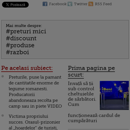
Facebook
Twitter
RSS Feed
Mai multe despre:
#preturi mici
#discount
#produse
#razboi
Pe acelasi subiect:
Prima pagina pe
scurt:
Preturile, puse la pamant
de cantitatile enorme de
Invață să ții
legume romanesti.
sub control
cheltuielile
Producatorii
de sărbători.
abandoneaza recolta pe
Cum
camp sau in piete VIDEO
funcționează cardul de
Victima propriului
cumpărături
succes. Orasul-prizonier
al „hoardelor” de turisti,