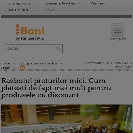
stirileprotv.ro
Romania, te iubesc
Vremea
PROTV NEWS
VOYO
ibani
companii si industrii
3 octombrie 2011 11:45 / 4910
vizualizari
retail
Razboiul preturilor mici. Cum
platesti de fapt mai mult pentru
produsele cu discount