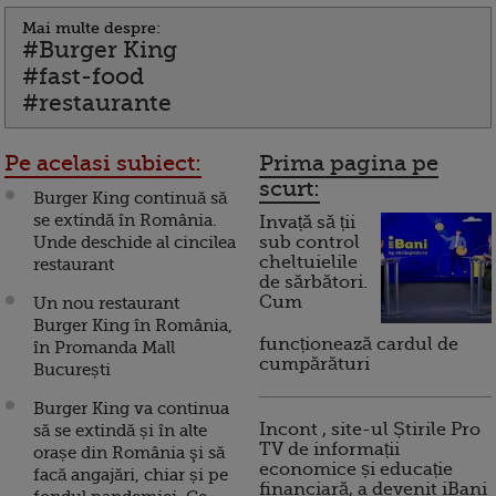
Mai multe despre:
#Burger King
#fast-food
#restaurante
Pe acelasi subiect:
Prima pagina pe
scurt:
Burger King continuă să
se extindă în România.
Invață să ții
Unde deschide al cincilea
sub control
cheltuielile
restaurant
de sărbători.
Cum
Un nou restaurant
Burger King în România,
funcționează cardul de
în Promanda Mall
cumpărături
București
Burger King va continua
Incont , site-ul Știrile Pro
să se extindă și în alte
TV de informații
orașe din România şi să
economice și educație
facă angajări, chiar și pe
financiară, a devenit iBani