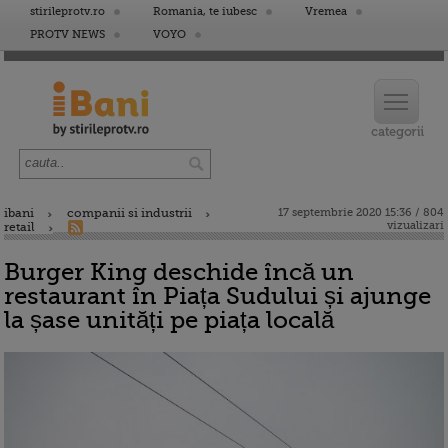
stirileprotv.ro
Romania, te iubesc
Vremea
PROTV NEWS
VOYO
ibani
companii si industrii
17 septembrie 2020 15:36 / 804
vizualizari
retail
Burger King deschide încă un
restaurant în Piața Sudului și ajunge
la șase unități pe piața locală