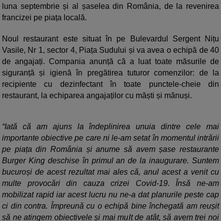
luna septembrie și al șaselea din România, de la revenirea
francizei pe piața locală.
Noul restaurant este situat în pe Bulevardul Sergent Nițu
Vasile, Nr 1, sector 4, Piața Sudului și va avea o echipă de 40
de angajați. Compania anunță că a luat toate măsurile de
siguranță și igienă în pregătirea tuturor comenzilor: de la
recipiente cu dezinfectant în toate punctele-cheie din
restaurant, la echiparea angajaților cu măști și mănuși.
“Iată că am ajuns la îndeplinirea unuia dintre cele mai
importante obiective pe care ni le-am setat în momentul intrării
pe piața din România și anume să avem șase restaurante
Burger King deschise în primul an de la inaugurare. Suntem
bucuroși de acest rezultat mai ales că, anul acest a venit cu
multe provocări din cauza crizei Covid-19. Însă ne-am
mobilizat rapid iar acest lucru nu ne-a dat planurile peste cap
ci din contra. Împreună cu o echipă bine închegată am reușit
să ne atingem obiectivele și mai mult de atât, să avem trei noi