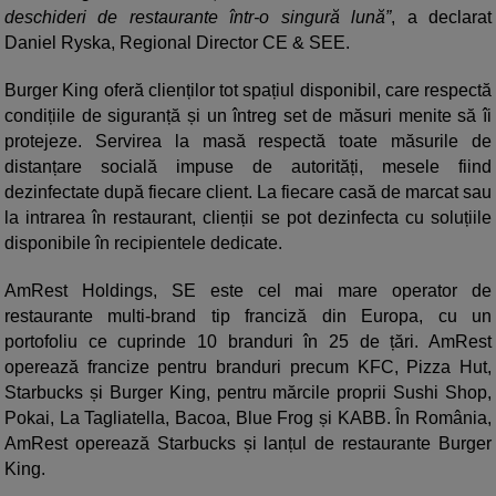
deschideri de restaurante într-o singură lună”
, a declarat
Daniel Ryska, Regional Director CE & SEE.
Burger King oferă clienților tot spațiul disponibil, care respectă
condițiile de siguranță și un întreg set de măsuri menite să îi
protejeze. Servirea la masă respectă toate măsurile de
distanțare socială impuse de autorități, mesele fiind
dezinfectate după fiecare client. La fiecare casă de marcat sau
la intrarea în restaurant, clienții se pot dezinfecta cu soluțiile
disponibile în recipientele dedicate.
AmRest Holdings, SE este cel mai mare operator de
restaurante multi-brand tip franciză din Europa, cu un
portofoliu ce cuprinde 10 branduri în 25 de țări. AmRest
operează francize pentru branduri precum KFC, Pizza Hut,
Starbucks și Burger King, pentru mărcile proprii Sushi Shop,
Pokai, La Tagliatella, Bacoa, Blue Frog și KABB. În România,
AmRest operează Starbucks și lanțul de restaurante Burger
King.