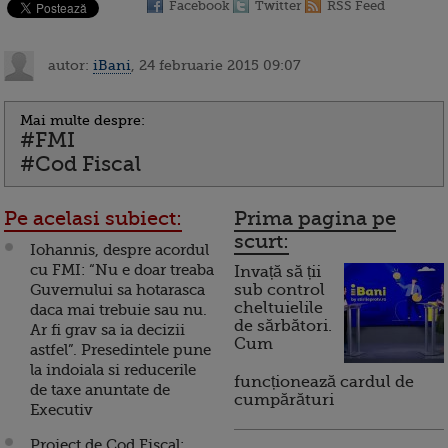
Facebook
Twitter
RSS Feed
autor:
iBani
, 24 februarie 2015 09:07
Mai multe despre:
#FMI
#Cod Fiscal
Pe acelasi subiect:
Prima pagina pe
scurt:
Iohannis, despre acordul
cu FMI: “Nu e doar treaba
Invață să ții
Guvernului sa hotarasca
sub control
cheltuielile
daca mai trebuie sau nu.
de sărbători.
Ar fi grav sa ia decizii
Cum
astfel”. Presedintele pune
la indoiala si reducerile
funcționează cardul de
de taxe anuntate de
cumpărături
Executiv
Proiect de Cod Fiscal: