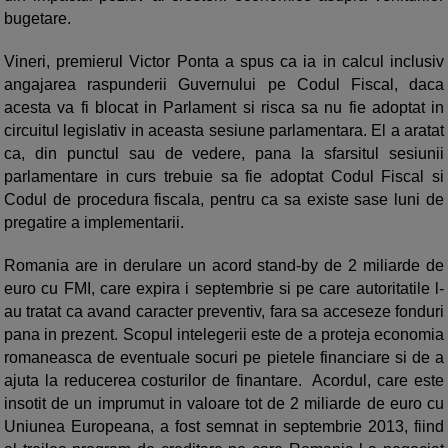
bugetare.
Vineri, premierul Victor Ponta a spus ca ia in calcul inclusiv
angajarea raspunderii Guvernului pe Codul Fiscal, daca
acesta va fi blocat in Parlament si risca sa nu fie adoptat in
circuitul legislativ in aceasta sesiune parlamentara. El a aratat
ca, din punctul sau de vedere, pana la sfarsitul sesiunii
parlamentare in curs trebuie sa fie adoptat Codul Fiscal si
Codul de procedura fiscala, pentru ca sa existe sase luni de
pregatire a implementarii.
Romania are in derulare un acord stand-by de 2 miliarde de
euro cu FMI, care expira i septembrie si pe care autoritatile l-
au tratat ca avand caracter preventiv, fara sa acceseze fonduri
pana in prezent. Scopul intelegerii este de a proteja economia
romaneasca de eventuale socuri pe pietele financiare si de a
ajuta la reducerea costurilor de finantare. Acordul, care este
insotit de un imprumut in valoare tot de 2 miliarde de euro cu
Uniunea Europeana, a fost semnat in septembrie 2013, fiind