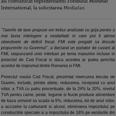
au comunicat reprezentantii Fondului Monetar
International, la solicitarea
Mediafax.
"Taierile de taxe propuse vor trebui analizate cu grija pentru o
mai buna intelegere a modalitatii in care pot fi atinse
obiectivele de deficit fiscal. FMI este pregatit sa discute
propunerile cu Guvernul"
, a declarat un purtator de cuvant al
FMI, raspunzand unei intrebari pe tema masurilor incluse in
proiectul de Cod Fiscal si daca acestea ar putea periclita
acordul de imprumut dintre Romania si FMI.
Proiectul noului Cod Fiscal, prezentat miercurea trecuta de
Guvern, include, printre altele, reducerea, incepand cu anul
viitor, a TVA cu patru procentuale, de la 24% la 20%, nivelul
TVA pentru carne, peste, legume si fructe produse alimentare
de baza urmand sa scada la 9%, reducerea, tot de anul viitor,
a accizelor la carburanti si alcool, eliminarea impozitului pe
constructiile speciale si a impozitului de 16% pe veniturile din