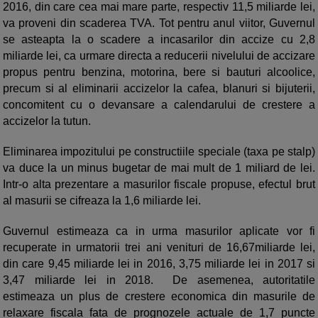
2016, din care cea mai mare parte, respectiv 11,5 miliarde lei,
va proveni din scaderea TVA. Tot pentru anul viitor, Guvernul
se asteapta la o scadere a incasarilor din accize cu 2,8
miliarde lei, ca urmare directa a reducerii nivelului de accizare
propus pentru benzina, motorina, bere si bauturi alcoolice,
precum si al eliminarii accizelor la cafea, blanuri si bijuterii,
concomitent cu o devansare a calendarului de crestere a
accizelor la tutun.
Eliminarea impozitului pe constructiile speciale (taxa pe stalp)
va duce la un minus bugetar de mai mult de 1 miliard de lei.
Intr-o alta prezentare a masurilor fiscale propuse, efectul brut
al masurii se cifreaza la 1,6 miliarde lei.
Guvernul estimeaza ca in urma masurilor aplicate vor fi
recuperate in urmatorii trei ani venituri de 16,67miliarde lei,
din care 9,45 miliarde lei in 2016, 3,75 miliarde lei in 2017 si
3,47 miliarde lei in 2018. De asemenea, autoritatile
estimeaza un plus de crestere economica din masurile de
relaxare fiscala fata de prognozele actuale de 1,7 puncte