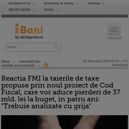
stirileprotv.ro
Romania, te iubesc
Vremea
PROTV NEWS
VOYO
ibani
incontul tau
24 februarie 2015 09:07 / 747
vizualizari
credite si economii
Reactia FMI la taierile de taxe
propuse prin noul proiect de Cod
Fiscal, care vor aduce pierderi de 37
mld. lei la buget, in patru ani:
"Trebuie analizate cu grija"