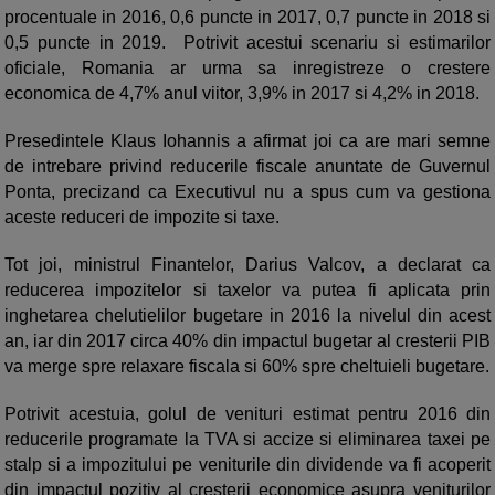
procentuale in 2016, 0,6 puncte in 2017, 0,7 puncte in 2018 si
0,5 puncte in 2019. Potrivit acestui scenariu si estimarilor
oficiale, Romania ar urma sa inregistreze o crestere
economica de 4,7% anul viitor, 3,9% in 2017 si 4,2% in 2018.
Presedintele Klaus Iohannis a afirmat joi ca are mari semne
de intrebare privind reducerile fiscale anuntate de Guvernul
Ponta, precizand ca Executivul nu a spus cum va gestiona
aceste reduceri de impozite si taxe.
Tot joi, ministrul Finantelor, Darius Valcov, a declarat ca
reducerea impozitelor si taxelor va putea fi aplicata prin
inghetarea chelutielilor bugetare in 2016 la nivelul din acest
an, iar din 2017 circa 40% din impactul bugetar al cresterii PIB
va merge spre relaxare fiscala si 60% spre cheltuieli bugetare.
Potrivit acestuia, golul de venituri estimat pentru 2016 din
reducerile programate la TVA si accize si eliminarea taxei pe
stalp si a impozitului pe veniturile din dividende va fi acoperit
din impactul pozitiv al cresterii economice asupra veniturilor