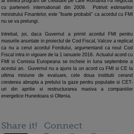
al treilea program de creditare pe care Romania l-a negociat
cu partenerii internationali din 2009. Potrivit estimarilor
ministrului Finantelor, este "foarte probabil" ca acordul cu FMI
nu se va prelungi.
Intrebat, joi, daca Guvernul a primit acordul FMI pentru
masurile anuntate in proiectul de Cod Fiscal, Valcov a replicat
ca nu a cerut acordul Fondului, argumentand ca noul Cod
Fiscal intra in vigoare de la 1 ianuarie 2016. Actualul acord cu
FMI si Comisia Europeana se incheie in luna septembrie a
acestui an. Guvernul nu a ajuns la un acord cu FMI si CE la
ultima misiune de evaluare, cele doua institutii cerand
cresterea abrupta a pretului la gaze pentru populatie si CET-
uri din aprilie si restructurarea masiva a companiilor
energetice Hunedoara si Oltenia.
Share it!
Connect