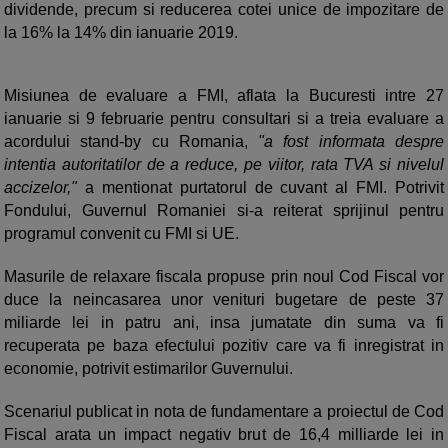
dividende, precum si reducerea cotei unice de impozitare de
la 16% la 14% din ianuarie 2019.
Misiunea de evaluare a FMI, aflata la Bucuresti intre 27
ianuarie si 9 februarie pentru consultari si a treia evaluare a
acordului stand-by cu Romania,
"a fost informata despre
intentia autoritatilor de a reduce, pe viitor, rata TVA si nivelul
accizelor,"
a mentionat purtatorul de cuvant al FMI. Potrivit
Fondului, Guvernul Romaniei si-a reiterat sprijinul pentru
programul convenit cu FMI si UE.
Masurile de relaxare fiscala propuse prin noul Cod Fiscal vor
duce la neincasarea unor venituri bugetare de peste 37
miliarde lei in patru ani, insa jumatate din suma va fi
recuperata pe baza efectului pozitiv care va fi inregistrat in
economie, potrivit estimarilor Guvernului.
Scenariul publicat in nota de fundamentare a proiectul de Cod
Fiscal arata un impact negativ brut de 16,4 milliarde lei in