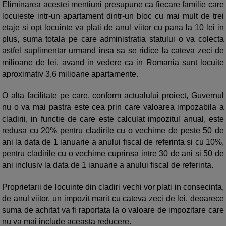
Eliminarea acestei mentiuni presupune ca fiecare familie care
locuieste intr-un apartament dintr-un bloc cu mai mult de trei
etaje si opt locuinte va plati de anul viitor cu pana la 10 lei in
plus, suma totala pe care administratia statului o va colecta
astfel suplimentar urmand insa sa se ridice la cateva zeci de
milioane de lei, avand in vedere ca in Romania sunt locuite
aproximativ 3,6 milioane apartamente.
O alta facilitate pe care, conform actualului proiect, Guvernul
nu o va mai pastra este cea prin care valoarea impozabila a
cladirii, in functie de care este calculat impozitul anual, este
redusa cu 20% pentru cladirile cu o vechime de peste 50 de
ani la data de 1 ianuarie a anului fiscal de referinta si cu 10%,
pentru cladirile cu o vechime cuprinsa intre 30 de ani si 50 de
ani inclusiv la data de 1 ianuarie a anului fiscal de referinta.
Proprietarii de locuinte din cladiri vechi vor plati in consecinta,
de anul viitor, un impozit marit cu cateva zeci de lei, deoarece
suma de achitat va fi raportata la o valoare de impozitare care
nu va mai include aceasta reducere.