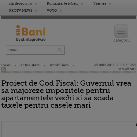
stirileprotv.ro
Romania, te iubesc
Vremea
PROTV NEWS
VOYO
ibani
actualitate
imobiliare
28 iulie 2014 20:06 / 1058
vizualizari
Proiect de Cod Fiscal: Guvernul vrea
sa majoreze impozitele pentru
apartamentele vechi si sa scada
taxele pentru casele mari