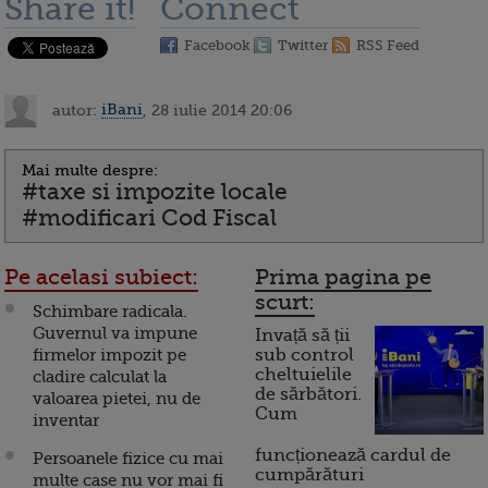
Share it!
Connect
Facebook
Twitter
RSS Feed
autor:
iBani
, 28 iulie 2014 20:06
Mai multe despre:
#taxe si impozite locale
#modificari Cod Fiscal
Pe acelasi subiect:
Prima pagina pe
scurt:
Schimbare radicala.
Guvernul va impune
Invață să ții
firmelor impozit pe
sub control
cheltuielile
cladire calculat la
de sărbători.
valoarea pietei, nu de
Cum
inventar
funcționează cardul de
Persoanele fizice cu mai
cumpărături
multe case nu vor mai fi