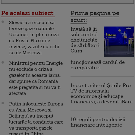
Pe acelasi subiect:
Prima pagina pe
scurt:
Slovacia a inceput sa
livreze gaze naturale
Invață să ții
Ucrainei, in plina criza
sub control
cheltuielile
cu Rusia. Fluxurile
de sărbători.
inverse, vazute cu ochi
Cum
rai de Moscova
funcționează cardul de
Ministrul pentru Energie
cumpărături
nu exclude o criza a
gazelor in aceasta iarna,
dar spune ca Romania
Incont , site-ul Știrile Pro
este pregatita si nu va fi
TV de informații
afectata
economice și educație
financiară, a devenit iBani
Putin inlocuieste Europa
cu Asia. Moscova si
Beijingul au inceput
10 reguli pentru decizii
lucrarile la conducta care
financiare inteligente
va transporta gazele
rusesti in China