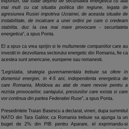
exporturi, dar toate depind de securitatea energetica cu atat
mai mult cu cat situatia politica din regiune, legata de
agresiunea Rusiei impotriva Ucrainei, de aceasta situatie de
instabilitate, de incalcare a unei ordini pe care o credeam
stabilita, duc la cea mai mare provocare - securitateta
energetica
”, a spus Ponta.
El a spus ca vrea sprijin si le multumeste companiilor care au
investit in dezvoltarea sectorului energetic din Romania, fie ca
acestea sunt americane, europene sau romanesti.
”Legislatia, strategia guvernamentala trebuie sa ofere in
domeniul energiei, in 4-5 ani, independenta energetica de
care Romania, Moldova au atat de mare nevoie pentru a
rezista provocarilor, santajului, presiunilor care exista si care
vor continua din partea Federatiei Ruse
”, a spus Ponta.
Presedintele Traian Basescu a declarat, vineri, dupa summitul
NATO din Tara Galilor, ca Romania trebuie sa ajunga la un
buget de 2% din PIB pentru Aparare, el exprimandu-si