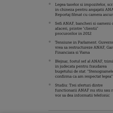
Legea taxelor si impozitelor, scr
in chineza pentru angajatii AN
Reportaj filmat cu camera ascu
Sefi ANAF, bancheri si oameni 
afaceri, printre "clientii"
procurorilor in 2012
Tensiune in Parlament. Guvern
vrea sa restructureze ANAF, Ga
Financiara si Vama
Blejnar, fostul sef al ANAF, trim
in judecata pentru fraudarea
bugetului de stat: “Stenogramel
confirma ca am respectat legea”
Studiu: Trei sferturi dintre
functionarii ANAF nu stiu sau 
vor sa dea informatii telefonic