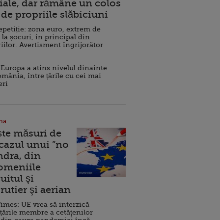
ale, dar rămâne un colos
de propriile slăbiciuni
repetiție: zona euro, extrem de
 la șocuri, în principal din
iilor. Avertisment îngrijorător
Europa a atins nivelul dinainte
omânia, între țările cu cei mai
eri
na
ște măsuri de
 cazul unui ”no
ndra, din
Domeniile
uitul şi
rutier şi aerian
imes: UE vrea să interzică
 țările membre a cetăţenilor