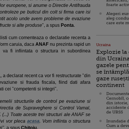
americani,
foarte acti
ilor europene, si anume o Directie Antifrauda
ntroleze pe buticul din colt si firma care isi
Alegeri eu
aleg condu
tintit acolo unde avem probleme de evaziune
care este m
-fructe si alte produse
", a spus
Ponta
.
nalisti cum comenteaza o declaratie recenta a
form caruia, daca
ANAF
nu prezinta rapid un
Ucraina
va fi infiintata o structura in subordinea
Explozie la
din Ucraina
gazele pent
se întâmplă 
,
a declarat recent ca vor fi restructurate "din
gaze ruseșt
evaziune si frauda fiscala, fiind dati afara
continent
ti cei "competenti si integri".
Documente d
Cernobîl, c
melii structurile de control pe evaziune si
din istorie,
accidente 
Directia de Supraveghere si Control Vamal,
de URSS
 (...) Toate aceste trei structuri ale ANAF se
tivi vor pleca
acasa
. Vom infiinta o structura
Inundație d
Cum a deve
i"
, a spus
Chitoiu.