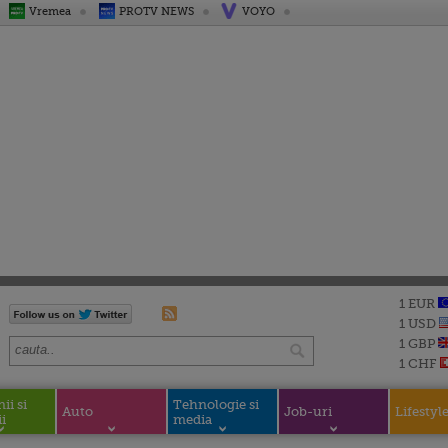
Vremea
PROTV NEWS
VOYO
1 EUR
1 USD
1 GBP
1 CHF
i si
Tehnologie si
Auto
Job-uri
Lifestyl
i
media