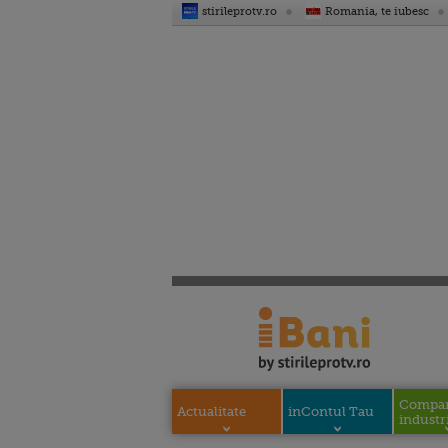
stirileprotv.ro
Romania, te iubesc
Compani
Actualitate
inContul Tau
industri