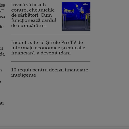
Invață să ții sub
isa
control cheltuielile
AF.
de sărbători. Cum
nsa
funcționează cardul
de cumpărături
de
Incont , site-ul Știrile Pro TV de
informații economice și educație
ul
financiară, a devenit iBani
rda
is
10 reguli pentru decizii financiare
inteligente
e
nu