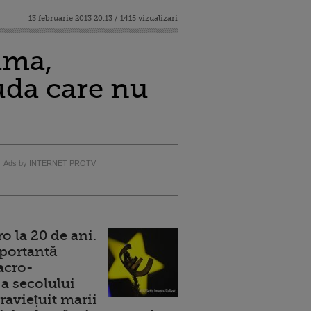
13 februarie 2013 20:13 / 1415 vizualizari
ama,
uda care nu
Ads by INTERNET PROTV
 la 20 de ani.
portantă
acro-
a secolului
raviețuit marii