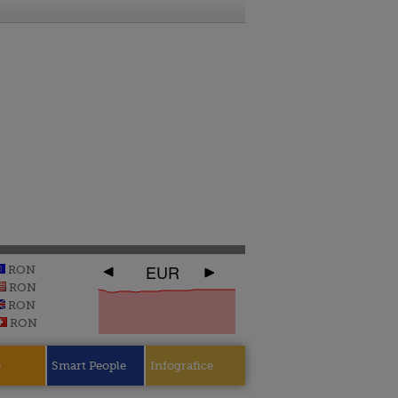
EUR
RON
RON
RON
RON
e
Smart People
Infografice