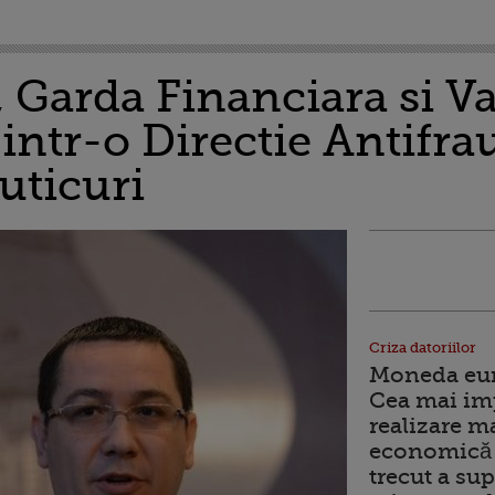
 Garda Financiara si V
intr-o Directie Antifra
uticuri
Criza datoriilor
Moneda euro
Cea mai im
realizare m
economică 
trecut a sup