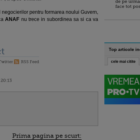
de pe urma
face tot po
tul negocierilor pentru formarea noului Guvern,
 ca
ANAF
nu trece in subordinea sa si ca va
t
Top articole i
Twitter
RSS Feed
cele mai citite
 20:13
Prima pagina pe scurt: