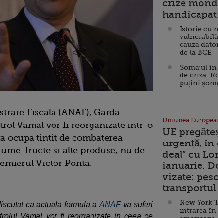
crize mondi
handicapat 
Istorie cu 
vulnerabilă
cauza dator
de la BCE
Șomajul în 
de criză. R
puțini șom
trare Fiscala (ANAF), Garda
Uniunea Europea
trol Vamal vor fi reorganizate intr-o
UE pregăte
va ocupa tintit de combaterea
urgență, în
egume-fructe si alte produse, nu de
deal” cu Lo
premierul Victor Ponta.
ianuarie. 
vizate: pesc
transportul 
New York T
iscutat ca actuala formula a
ANAF
va suferi
intrarea în
trolul Vamal vor fi reorganizate in ceea ce