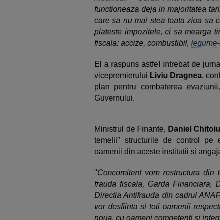
functioneaza deja in majoritatea tar
care sa nu mai stea toata ziua sa co
plateste impozitele, ci sa mearga 
fiscala: accize, combustibil,
legume
El a raspuns astfel intrebat de jur
vicepremierului
Liviu Dragnea
, con
plan pentru combaterea evaziunii, 
Guvernului.
Ministrul de Finante,
Daniel Chitoiu
temelii" structurile de control pe 
oamenii din aceste institutii si angaja
"
Concomitent vom restructura din te
frauda fiscala, Garda Financiara, 
Directia Antifrauda din cadrul ANAF.
vor desfiinta si toti oamenii respec
noua, cu oameni competenti si integr