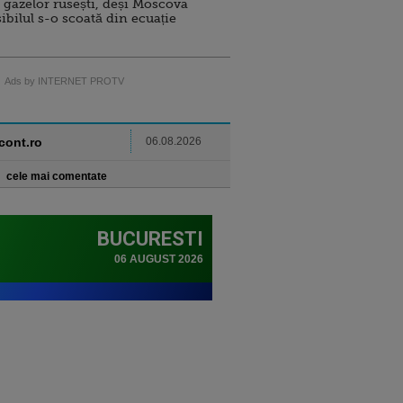
 gazelor rusești, deși Moscova
sibilul s-o scoată din ecuație
Ads by INTERNET PROTV
ncont.ro
06.08.2026
cele mai comentate