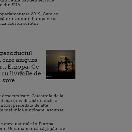
 din cauza pandemiei încă
ve din SUA
roparlamentare 2019: Cum se
cătorii Uniunii Europene și
iza acestui scrutin
 gazoductul
 care asigura
ru Europa. Ce
cu livrările de
i spre
esecretizate: Catastrofa de la
el mai grav dezastru nuclear
 a fost precedată de alte
de mai mică amploare, ascunse
e gaze naturale în Europa.
nit Ucraina marea câștigătoare