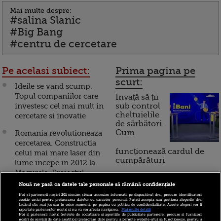
Mai multe despre:
#salina Slanic
#Big Bang
#centru de cercetare
Pe acelasi subiect:
Prima pagina pe
scurt:
Ideile se vand scump.
Topul companiilor care
Invață să ții
investesc cel mai mult in
sub control
cheltuielile
cercetare si inovatie
de sărbători.
Cum
Romania revolutioneaza
cercetarea. Constructia
funcționează cardul de
celui mai mare laser din
cumpărături
lume incepe in 2012 la
Magurele. Proiectul
genereaza sute de locuri
Nouă ne pasă ca datele tale personale să rămână confidențiale
Incont , site-ul Știrile Pro
de munca
Noi și partenerii noștri
201
stocăm și/sau accesăm informații pe dispozitivul dvs., precum identificatorii
TV de informații
cookie unici pentru prelucrarea datelor cu caracter personal. Puteți accepta sau gestiona alegerile dvs.
economice și educație
făcând clic mai jos sau în orice moment, pe pagina cu politica de confidențialitate. Aceste alegeri vor fi
Cercetare prin unde
raportate partenerilor noștri și nu vă vor afecta navigarea.
Mai multe detalii
financiară, a devenit iBani
Noi si partenerii nostri (retelele de socializare si agentiile de publicitate partenere, precum si furnizorii
cerebrale. Cum vor
nostri de servicii de date analitice) prelucram date pentru a permite website-ului sa functioneze, pentru a