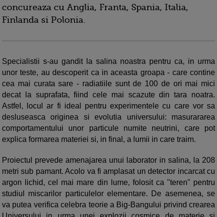
concureaza cu Anglia, Franta, Spania, Italia,
Finlanda si Polonia.
Specialistii s-au gandit la salina noastra pentru ca, in urma
unor teste, au descoperit ca in aceasta groapa - care contine
cea mai curata sare - radiatiile sunt de 100 de ori mai mici
decat la suprafata, fiind cele mai scazute din tara noatra.
Astfel, locul ar fi ideal pentru experimentele cu care vor sa
desluseasca originea si evolutia universului: masurararea
comportamentului unor particule numite neutrini, care pot
explica formarea materiei si, in final, a lumii in care traim.
Proiectul prevede amenajarea unui laborator in salina, la 208
metri sub pamant. Acolo va fi amplasat un detector incarcat cu
argon lichid, cel mai mare din lume, folosit ca "teren" pentru
studiul miscarilor particulelor elementare. De asemenea, se
va putea verifica celebra teorie a Big-Bangului privind crearea
Universului in urma unei explozii cosmice de materie si