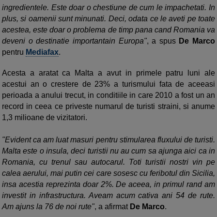
ingredientele. Este doar o chestiune de cum le impachetati. In
plus, si oamenii sunt minunati. Deci, odata ce le aveti pe toate
acestea, este doar o problema de timp pana cand Romania va
deveni o destinatie importantain Europa"
, a spus
De Marco
pentru
Mediafax
.
Acesta a aratat ca Malta a avut in primele patru luni ale
acestui an o crestere de 23% a turismului fata de aceeasi
perioada a anului trecut, in conditiile in care 2010 a fost un an
record in ceea ce priveste numarul de turisti straini, si anume
1,3 milioane de
vizitatori.
"Evident ca am luat masuri pentru stimularea fluxului de turisti.
Malta este o insula, deci turistii nu au cum sa ajunga aici ca in
Romania, cu trenul sau autocarul. Toti turistii nostri vin pe
calea aerului,
mai putin cei care sosesc cu feribotul din Sicilia,
insa acestia reprezinta doar 2%. De aceea, in primul rand am
investit in infrastructura. Aveam acum cativa ani 54 de rute.
Am ajuns la 76 de noi rute"
, a afirmat
De Marco
.