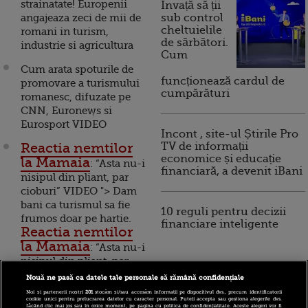
strainatate! Europenii
Invață să ții
angajeaza zeci de mii de
sub control
cheltuielile
romani in turism,
de sărbători.
industrie si agricultura
Cum
Cum arata spoturile de
funcționează cardul de
promovare a turismului
cumpărături
romanesc, difuzate pe
CNN, Euronews si
Eurosport VIDEO
Incont , site-ul Știrile Pro
Reactia nemtilor
TV de informații
economice și educație
la Mamaia
: “Asta nu-i
financiară, a devenit iBani
nisipul din pliant, par
cioburi” VIDEO "> Dam
bani ca turismul sa fie
10 reguli pentru decizii
frumos doar pe hartie.
financiare inteligente
Reactia nemtilor
la Mamaia
: “Asta nu-i
nisipul din pliant, par
cioburi” VIDEO
Nouă ne pasă ca datele tale personale să rămână confidențiale
Noi și partenerii noștri
201
stocăm și/sau accesăm informații pe dispozitivul dvs., precum identificatorii
Turism gastronomic:
cookie unici pentru prelucrarea datelor cu caracter personal. Puteți accepta sau gestiona alegerile dvs.
făcând clic mai jos sau în orice moment, pe pagina cu politica de confidențialitate. Aceste alegeri vor fi