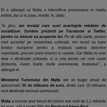
El a adaugat ca Malta a intensificat promovarea in media
online, dar si in ziare, reviste, tv, radio.
"In plus,
am invatat care sunt avantajele retelelor de
socializare. Suntem prezenti pe Facebook si Twitter,
pentru ca trebuie sa acoperim tot.
Pe de alta parte, punem
mult accentul pe mostenirea culturala. Am reusit sa luam
fonduri europene pentru a restaura cateva obiective
importante, precum unele biserici si castele. Dar Malta nu este
doar o destinatie culturala, ci si una pentru cei care cauta
distractia. Avem foarte multe evenimente, festivaluri"
, a
adaugat el.
Ministerul Turismului din Malta
are un buget anual de
aproximativ
35 de milioane de euro
, dintre care 16 milioane
sunt destinate exclusiv promovarii.
Malta
a incasat anul trecut din turism mai mult de 1,1 miliarde
de euro, adica peste 20% din
Produsul Intern Brut
.