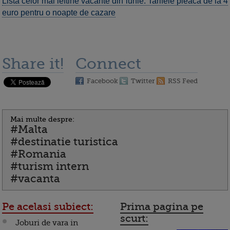
Lista celor mai ieftine vacante din iunie. Tarifele pleaca de la 4
euro pentru o noapte de cazare
Share it!
Connect
Facebook
Twitter
RSS Feed
Mai multe despre:
#Malta
#destinatie turistica
#Romania
#turism intern
#vacanta
Pe acelasi subiect:
Prima pagina pe
scurt:
Joburi de vara in