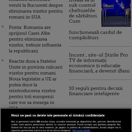
Invață să ții
veniti la Bucuresti despre
sub control
cheltuielile
eliminarea vizelor pentru
de sărbători.
romani in SUA
Cum
Ponta: Romania are
funcționează cardul de
sprijinul Casei Albe
cumpărături
pentru eliminarea
vizelor, trebuie influenta
la republicani
Incont , site-ul Știrile Pro
TV de informații
Reactie dura a Statelor
economice și educație
Unite in privinta ridicarii
financiară, a devenit iBani
vizelor pentru romani.
Noua legislatie a UE ar
putea duce la
10 reguli pentru decizii
reintroducerea vizelor
financiare inteligente
pentru toti europenii
care vor sa mearga in
SUA
Nouă ne pasă ca datele tale personale să rămână confidențiale
Victor Ponta se intalneste
Noi și partenerii noștri
201
stocăm și/sau accesăm informații pe dispozitivul dvs., precum identificatorii
cu vicepresedintele SUA,
cookie unici pentru prelucrarea datelor cu caracter personal. Puteți accepta sau gestiona alegerile dvs.
făcând clic mai jos sau în orice moment, pe pagina cu politica de confidențialitate. Aceste alegeri vor fi
Joe Biden, la Casa Alba.
raportate partenerilor noștri și nu vă vor afecta navigarea.
Mai multe detalii