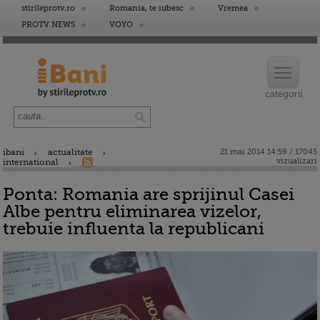
stirileprotv.ro
Romania, te iubesc
Vremea
PROTV NEWS
VOYO
ibani
actualitate
21 mai 2014 14:59 / 17045
vizualizari
international
Ponta: Romania are sprijinul Casei
Albe pentru eliminarea vizelor,
trebuie influenta la republicani