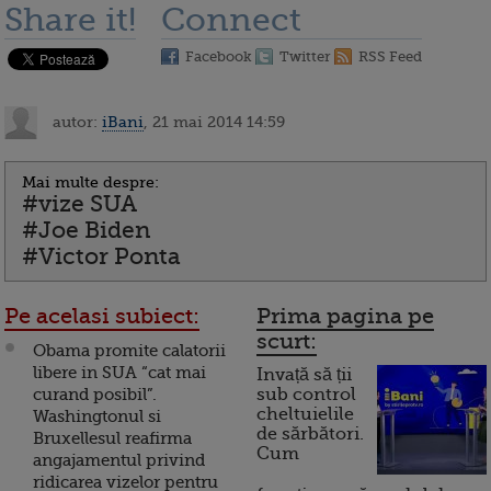
Share it!
Connect
Facebook
Twitter
RSS Feed
autor:
iBani
, 21 mai 2014 14:59
Mai multe despre:
#vize SUA
#Joe Biden
#Victor Ponta
Pe acelasi subiect:
Prima pagina pe
scurt:
Obama promite calatorii
libere in SUA “cat mai
Invață să ții
curand posibil”.
sub control
cheltuielile
Washingtonul si
de sărbători.
Bruxellesul reafirma
Cum
angajamentul privind
ridicarea vizelor pentru