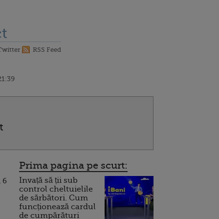
t
Twitter
RSS Feed
21:39
t
Prima pagina pe scurt:
Invață să ții sub
 6
control cheltuielile
de sărbători. Cum
funcționează cardul
de cumpărături