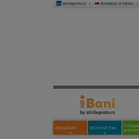
stirileprotv.ro
Romania, te iubesc
Compani
Actualitate
inContul Tau
industri