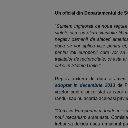
Un oficial din Departamentul de S
"
Suntem ingrijorati ca noua regula 
statele care nu ofera circulatie libe
negativ oamenii de afaceri american
daca se vor aplica vize pentru ei
pentru toti europenii care vor sa 
tratatelor de reciprocitate, or asta 
cat si in Statele Unite."
Replica extrem de dura a ameri
adoptat in decembrie 2013
de Pa
vizelor pentru orice stat ai carui 
randul sau nu acorda aceleasi privile
"Comisia Europeana ia foarte in serios 
noul mecanism arata asta. Co
misia
trebui sa decida daca urmatorul pas