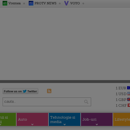
Vremea
PROTV NEWS
VOYO
1 EUR
1 USD
1 GBP
1 CHF
i si
Tehnologie si
Auto
Job-uri
Lifestyl
i
media