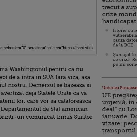
economică 
trecut a sup
crize mondi
handicapat 
Istorie cu 
vulnerabilă
cauza dator
de la BCE
Șomajul în 
de criză. R
puțini șom
clama Washingtonul pentru ca nu
pt de a intra in SUA fara viza, asa
iul nostru. Demersul se bazeaza si
Uniunea Europea
 avertizat deja Statele Unite ca va
UE pregăte
atenii lor, care vor sa calatoreasca
urgență, în
i, Departamentul de Stat american
deal” cu Lo
ianuarie. 
printr-un comunicat trimis Stirilor
vizate: pesc
transportul 