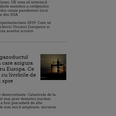
imes: UE vrea să interzică
 țările membre a cetăţenilor
 din cauza pandemiei încă
ve din SUA
roparlamentare 2019: Cum se
cătorii Uniunii Europene și
iza acestui scrutin
 gazoductul
 care asigura
ru Europa. Ce
cu livrările de
i spre
esecretizate: Catastrofa de la
el mai grav dezastru nuclear
 a fost precedată de alte
de mai mică amploare, ascunse