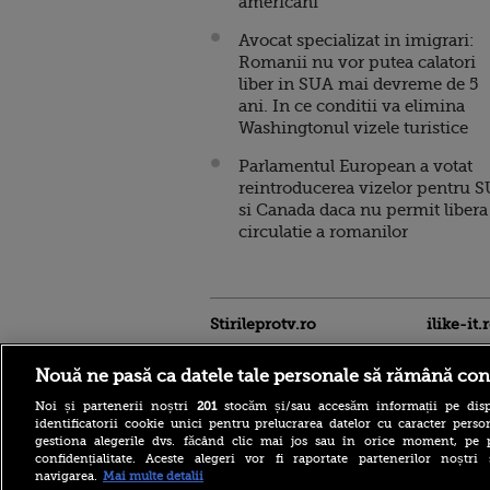
americani
Avocat specializat in imigrari:
Romanii nu vor putea calatori
liber in SUA mai devreme de 5
ani. In ce conditii va elimina
Washingtonul vizele turistice
Parlamentul European a votat
reintroducerea vizelor pentru 
si Canada daca nu permit libera
circulatie a romanilor
Stirileprotv.ro
ilike-it.
Nouă ne pasă ca datele tale personale să rămână con
Noi și partenerii noștri
201
stocăm și/sau accesăm informații pe disp
identificatorii cookie unici pentru prelucrarea datelor cu caracter person
gestiona alegerile dvs. făcând clic mai jos sau în orice moment, pe 
confidențialitate. Aceste alegeri vor fi raportate partenerilor noștr
Moody’s păstrează ratingul
navigarea.
Mai multe detalii