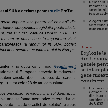
New York T
intrarea în
americani,
tat al SUA a declarat pentru
stirile
ProTV:
foarte acti
Alegeri eu
poate impune viza pentru toti cetatenii din
aleg condu
ra tuturor europenilor. Legislatia poate afecta
care este m
i, dar si turistii care calatoresc in UE, iar
, masura ar putea duce la impunerea vizei
calatoreasca la randul lor in SUA, potrivit
Ucraina
ar incetini revenirea economica atat in Europa,
Explozie la
din Ucraina
gazele pent
canilor vine dupa ce un nou
Regulament
se întâmplă 
rlamentul European prevede introducerea
gaze ruseșt
cetateni circula liber in Europa, dar care la
continent
gii tuturor celor 28 de tari comunitare.
Documente d
Cernobîl, c
principiile reciprocitatii si solidaritatii, iar
din istorie,
 va analiza foarte atent orice cerere, dar va
accidente 
de URSS
 poate include o astfel de solutie", a spus