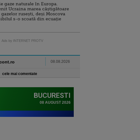
e gaze naturale în Europa.
nit Ucraina marea câștigătoare
 gazelor rusești, deși Moscova
sibilul s-o scoată din ecuație
Ads by INTERNET PROTV
ncont.ro
08.08.2026
cele mai comentate