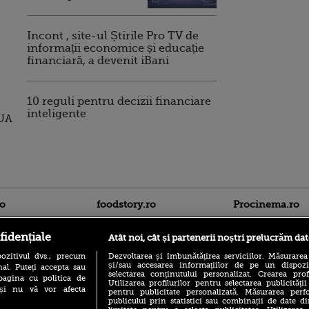
Incont , site-ul Știrile Pro TV de
informații economice și educație
financiară, a devenit iBani
10 reguli pentru decizii financiare
inteligente
SUA
ro
foodstory.ro
Procinema.ro
fidențiale
Atât noi, cât și partenerii noștri prelucrăm dat
ozitivul dvs., precum
Dezvoltarea și îmbunătățirea serviciilor. Măsurarea
și/sau accesarea informațiilor de pe un dispoziti
al. Puteți accepta sau
selectarea conținutului personalizat. Crearea prof
pagina cu politica de
Utilizarea profilurilor pentru selectarea publicității
i și nu vă vor afecta
pentru publicitate personalizată. Măsurarea perfo
publicului prin statistici sau combinații de date di
(P) Descoperă Lumea
Nikolaj Coster-Wa