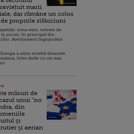
a secolului
raviețuit marii
ale, dar rămâne un colos
de propriile slăbiciuni
repetiție: zona euro, extrem de
 la șocuri, în principal din
iilor. Avertisment îngrijorător
Europa a atins nivelul dinainte
omânia, între țările cu cei mai
eri
na
ște măsuri de
 cazul unui ”no
ndra, din
Domeniile
uitul şi
rutier şi aerian