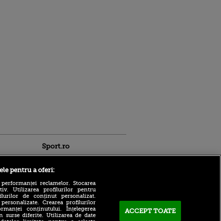
Sport.ro
ele pentru a oferi:
 performanței reclamelor. Stocarea
v. Utilizarea profilurilor pentru
ilurilor de conținut personalizat.
 personalizate. Crearea profilurilor
rmanței conținutului. Înțelegerea
Adrian Mihalcea a
ACCEPT TOATE
n surse diferite. Utilizarea de date
confirmat noul transfer la
ldau din