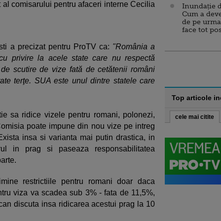
al comisarului pentru afaceri interne Cecilia
Inundație d
Cum a deve
de pe urma
face tot po
sti a precizat pentru ProTV ca:
"România a
e cu privire la acele state care nu respectă
 de scutire de vize fată de cetătenii români
tate terţe. SUA este unul dintre statele care
Top articole i
tie sa ridice vizele pentru romani, polonezi,
cele mai citite
, Comisia poate impune din nou vize pe intreg
Exista insa si varianta mai putin drastica, in
rul in prag si paseaza responsabilitatea
parte.
imine restrictiile pentru romani doar daca
pentru viza va scadea sub 3% - fata de 11,5%,
ican discuta insa ridicarea acestui prag la 10