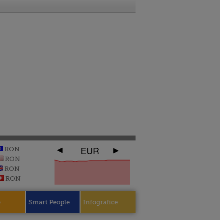
EUR
RON
RON
RON
RON
e
Smart People
Infografice