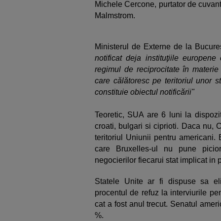
Michele Cercone, purtator de cuvant 
Malmstrom.
Ministerul de Externe de la Bucure
notificat deja instituţiile europen
regimul de reciprocitate în materie
care călătoresc pe teritoriul unor s
constituie obiectul notificării"
Teoretic, SUA are 6 luni la dispozi
croati, bulgari si ciprioti. Daca nu
teritoriul Uniunii pentru americani. 
care Bruxelles-ul nu pune picio
negocierilor fiecarui stat implicat in 
Statele Unite ar fi dispuse sa el
procentul de refuz la interviurile 
cat a fost anul trecut. Senatul amer
%.