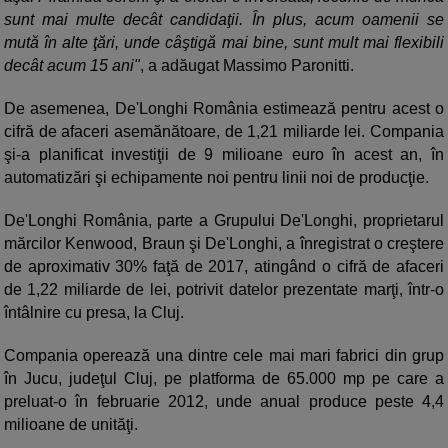
sunt mai multe decât candidaţii. În plus, acum oamenii se
mută în alte ţări, unde câştigă mai bine, sunt mult mai flexibili
decât acum 15 ani"
, a adăugat Massimo Paronitti.
De asemenea, De'Longhi România estimează pentru acest o
cifră de afaceri asemănătoare, de 1,21 miliarde lei. Compania
şi-a planificat investiţii de 9 milioane euro în acest an, în
automatizări şi echipamente noi pentru linii noi de producţie.
De'Longhi România, parte a Grupului De'Longhi, proprietarul
mărcilor Kenwood, Braun şi De'Longhi, a înregistrat o creştere
de aproximativ 30% faţă de 2017, atingând o cifră de afaceri
de 1,22 miliarde de lei, potrivit datelor prezentate marţi, într-o
întâlnire cu presa, la Cluj.
Compania operează una dintre cele mai mari fabrici din grup
în Jucu, judeţul Cluj, pe platforma de 65.000 mp pe care a
preluat-o în februarie 2012, unde anual produce peste 4,4
milioane de unităţi.