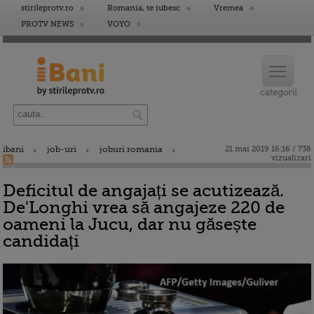
stirileprotv.ro
Romania, te iubesc
Vremea
PROTV NEWS
VOYO
ibani
job-uri
joburi romania
21 mai 2019 16:16 / 738
vizualizari
Deficitul de angajați se acutizează.
De'Longhi vrea să angajeze 220 de
oameni la Jucu, dar nu găsește
candidați