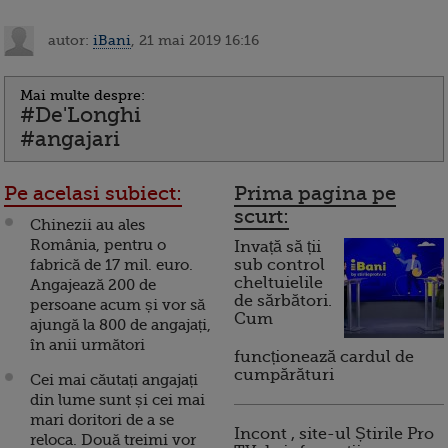
autor:
iBani
, 21 mai 2019 16:16
Mai multe despre:
#De'Longhi
#angajari
Pe acelasi subiect:
Prima pagina pe
scurt:
Chinezii au ales
România, pentru o
Invață să ții
fabrică de 17 mil. euro.
sub control
cheltuielile
Angajează 200 de
de sărbători.
persoane acum și vor să
Cum
ajungă la 800 de angajați,
în anii următori
funcționează cardul de
cumpărături
Cei mai căutați angajați
din lume sunt și cei mai
mari doritori de a se
Incont , site-ul Știrile Pro
reloca. Două treimi vor