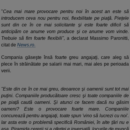
"
Cea mai mare provocare pentru noi în acest an este să
introducem ceva nou pentru noi, flexbilitate pe piaţă. Pieţele
sunt din ce în ce mai solicitante şi este foarte dificil să
anticipăm ce anume vom produce şi ce anume vom vinde.
Trebuie să fim foarte flexibili",
a declarat Massimo Paronitti,
citat de
News.ro
.
Compania găseşte însă foarte greu angajaţi, care aleg să
plece în străinătate pe salarii mai mari, mai ales pe perioada
verii.
"Este din ce în ce mai greu, deoarece şi oamenii sunt tot mai
puţini. Companiile producătoare cresc şi toate companiile de
pe piaţă caută oameni. Şi atunci ce facem dacă nu găsim
oameni? Este o provocare foarte mare. Companiile
concurează pentru angajaţi, toate spun 'vino să lucrezi cu noi'.
Iar asta este o problemă specifică României, în alte ţări nu e
aşa. Piramida cererii şi a ofertei e inversată, locurile de muncă