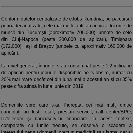
Conform datelor centralizate de eJobs România, pe parcursul
perioadei analizate, cele mai multe aplicări au vizat locurile de
muncă din Bucureşti (aproximativ 700.000), urmate de cele
din Cluj-Napoca (peste 200.000 de aplicări), Timişoara
(172.000), Iaşi şi Braşov (ambele cu aproximativ 160.000 de
aplicări).
La nivel general, în iunie, s-au consemnat peste 1,2 milioane
de aplicări pentru joburile disponibile pe eJobs.ro, număr cu
20% mai mare decât cel din luna mai a acestui an şi cu 35%
peste cifra atinsă în luna iunie din 2019.
Domeniile spre care s-au îndreptat cei mai mulţi dintre
candidaţi au fost: retail, prestări servicii, call center/BPO,
IT/telecom şi bănci/servicii financiare. În acest context,
comparativ cu lunile trecute, se observă o scădere a
interesului pentru domenii, precum medicină sau farma, dar şi