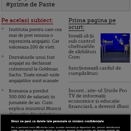
#prime de Paste
Pe acelasi subiect:
Prima pagina pe
scurt:
Institutia pentru care cea
mai de pret resursa o
Invață să ții
reprezinta angajatii. Cat
sub control
cheltuielile
valoreaza 200 de vieti
de sărbători.
Cum
Dezvaluirile unui fost
angajat au declansat
funcționează cardul de
cutremurul la Goldman
cumpărături
Sachs. Toate email-urile
angajatilor sunt scanate
Incont , site-ul Știrile Pro
Romania a pierdut
TV de informații
300.000 de salariati in
economice și educație
jumatate de an. Cum
financiară, a devenit iBani
explica ministrul Muncii
disparitia din statistici a
angajatilor
Nouă ne pasă ca datele tale personale să rămână confidențiale
10 reguli pentru decizii
financiare inteligente
Noi și partenerii noștri
201
stocăm și/sau accesăm informații pe dispozitivul dvs., precum identificatorii
De'Longhi incepe
cookie unici pentru prelucrarea datelor cu caracter personal. Puteți accepta sau gestiona alegerile dvs.