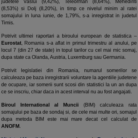
judetele Vaslui (9,42%), Teleorman (8,64%), Mehedinti
(8,53%) si Dolj (8,20%), in timp ce nivelul minim al ratei
somajului in luna iunie, de 1,79%, s-a inregistrat in judetul
Timis.
Potrivit ultimei raportari a biroului european de statistica –
Eurostat
, Romania s-a aflat in primul trimestru al anului, pe
locul 7 (din 27 de state) in topul tarilor cu cel mai mic somaj,
dupa state ca Olanda, Austria, Luxemburg sau Germania.
Potrivit legislatiei din Romania, numarul somerilor se
calculeaza pe baza inregistrarii voluntare la agentiile judetene
de ocupare, iar somerii sunt scosi din statistici la un an dupa
ce se inscriu, chiar daca in acest interval nu au fost angajati.
Biroul International al Muncii
(BIM) calculeaza rata
somajului pe baza de sondaj si, de cele mai multe ori, somajul
dupa metoda BIM este mai mare decat cel calculat de
ANOFM
.