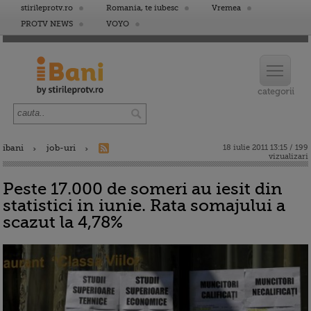
stirileprotv.ro
Romania, te iubesc
Vremea
PROTV NEWS
VOYO
ibani
job-uri
18 iulie 2011 13:15 / 199
vizualizari
Peste 17.000 de someri au iesit din
statistici in iunie. Rata somajului a
scazut la 4,78%