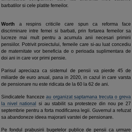
barbatilor si cele platite femeilor.
Worth
a respins criticile care spun ca reforma face
discriminare intre femei si barbati, prin fortarea femeilor sa
lucreze mai mult pentru a acumula anii necesari primirii
pensiilor. Potrivit proiectului, femeile care si-au luat concediu
de maternitate vor beneficia de o perioada suplimentara de
doi ani in care vor primi pensie.
Parisul apreciaza ca sistemul de pensii va pierde 45 de
miliarde de euro anual, pana in 2020, in cazul in care varsta
de pensionare nu este ridicata de la 60 la 62 de ani.
Sindicatele franceze
au organizat saptamana trecuta o greva
la nivel national
si au stabilit sa protesteze din nou pe 27
septembrie pentru a forta modificarea legii. Guvernul a refuzat
sa abandoneze ideea majorarii varstei de pensionare.
Pe fondul prabusirii bugetelor publice de pensii ca urmare