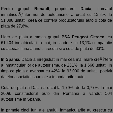
Pentru grupul
Renault
, proprietarul
Dacia
, numarul
inmatriculÄƒrilor noi de autoturisme a urcat cu 13,8%, la
51.388 unitati, ceea ce confera producatorului auto o cota de
piata de 27,6%.
Lider de piata a ramas grupul
PSA Peugeot Citroen
, cu
61.404 inmatriculari in mai, in scadere cu 13,1% comparativ
cu aceeasi luna a anului trecuta si o cota de piata de 33%.
In Spania,
Dacia a inregistrat in mai cea mai mare creÅŸtere
a inmatricularilor de autoturisme, de 231%, la 1.668 unitati, in
timp ce piata a avansat cu 42%, la 93.000 de unitati, potrivit
datelor asociatiei spaniole a importatorilor auto.
Cota de piata a Dacia a urcat la 1,79%, de la 0,77%. In mai
2009, constructorul auto din Romania a vandut 504
autoturisme in Spania.
In primele cinci luni ale anului, inmatricularile au crescut cu