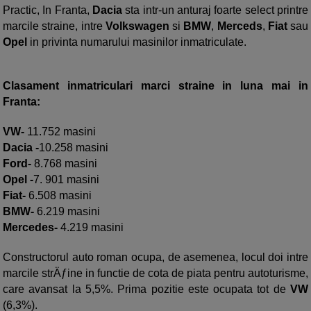
Practic, In Franta,
Dacia
sta intr-un anturaj foarte select printre
marcile straine, intre
Volkswagen
si
BMW
,
Merceds
,
Fiat
sau
Opel
in
privinta numarului masinilor inmatriculate.
Clasament inmatriculari marci straine in luna mai in
Franta:
VW-
11.752 masini
Dacia -
10.258 masini
Ford-
8.768 masini
Opel -
7. 901 masini
Fiat-
6.508 masini
BMW-
6.219 masini
Mercedes-
4.219 masini
Constructorul auto roman ocupa, de asemenea, locul doi intre
marcile strÄƒine in functie de cota de piata pentru autoturisme,
care avansat la 5,5%. Prima pozitie este ocupata tot de
VW
(6,3%).