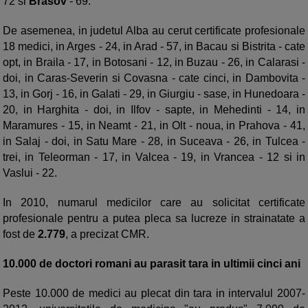
72 si
Brasov
- 69.
De asemenea, in judetul Alba au cerut certificate profesionale
18 medici, in Arges - 24, in Arad - 57, in Bacau si Bistrita - cate
opt, in Braila - 17, in Botosani - 12, in Buzau - 26, in Calarasi -
doi, in Caras-Severin si Covasna - cate cinci, in Dambovita -
13, in Gorj - 16, in Galati - 29, in Giurgiu - sase, in Hunedoara -
20, in Harghita - doi, in Ilfov - sapte, in Mehedinti - 14, in
Maramures - 15, in Neamt - 21, in Olt - noua, in Prahova - 41,
in Salaj - doi, in Satu Mare - 28, in Suceava - 26, in Tulcea -
trei, in Teleorman - 17, in Valcea - 19, in Vrancea - 12 si in
Vaslui - 22.
In 2010, numarul medicilor care au solicitat certificate
profesionale pentru a putea pleca sa lucreze in strainatate a
fost de
2.779
, a precizat CMR.
10.000 de doctori romani au parasit tara in ultimii cinci ani
Peste 10.000 de medici au plecat din tara in intervalul 2007-