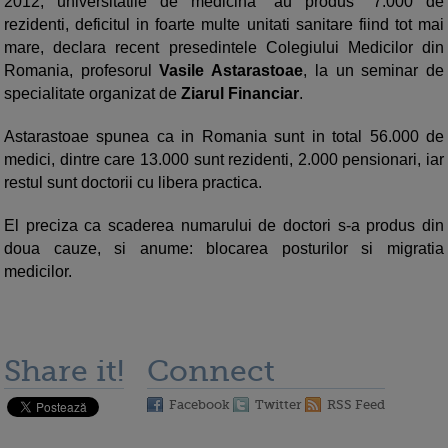
2012, universitatile de medicina "au produs" 7.000 de
rezidenti, deficitul in foarte multe unitati sanitare fiind tot mai
mare, declara recent presedintele Colegiului Medicilor din
Romania, profesorul
Vasile Astarastoae
, la un seminar de
specialitate organizat de
Ziarul Financiar
.
Astarastoae spunea ca in Romania sunt in total 56.000 de
medici, dintre care 13.000 sunt rezidenti, 2.000 pensionari, iar
restul sunt doctorii cu libera practica.
El preciza ca scaderea numarului de doctori s-a produs din
doua cauze, si anume: blocarea posturilor si migratia
medicilor.
Share it!
Connect
Facebook
Twitter
RSS Feed