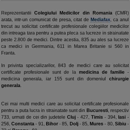
Reprezentantii
Colegiului Medicilor din Romania
(CMR)
arata, intr-un comunicat de presa, citat de
Mediafax
, ca anul
trecut au solicitat certificate profesionale colegiilor medicilor
din intreaga tara pentru a putea pleca sa lucreze in strainatate
peste 2.800 de medici. Dintre acestia, 835 au ales sa lucreze
ca medici in Gerrmania, 611 in Marea Britanie si 560 in
Franta.
In privinta specializarilor, 843 de medici care au solicitat
certificate profesionale sunt de la
medicina de familie
-
medicina generala, iar 155 sunt din domeniul
chirurgie
generala
.
Cei mai multi medici care au solicitat certificate profesionale
pentru a puta lucra in strainatate sunt din
Bucuresti
, respectiv
733, urmati de cei din judetele
Cluj
- 427,
Timis
- 394,
Iasi
-
256,
Constanta
- 91,
Bihor
- 85,
Dolj
- 85,
Mures
- 80,
Sibiu
-