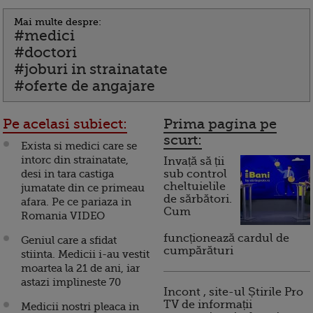
Mai multe despre:
#medici
#doctori
#joburi in strainatate
#oferte de angajare
Pe acelasi subiect:
Prima pagina pe
scurt:
Exista si medici care se
intorc din strainatate,
Invață să ții
desi in tara castiga
sub control
cheltuielile
jumatate din ce primeau
de sărbători.
afara. Pe ce pariaza in
Cum
Romania VIDEO
funcționează cardul de
Geniul care a sfidat
cumpărături
stiinta. Medicii i-au vestit
moartea la 21 de ani, iar
astazi implineste 70
Incont , site-ul Știrile Pro
TV de informații
Medicii nostri pleaca in