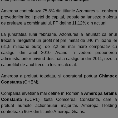
Ameropa controleaza 75,8% din titlurile Azomures si, conform
prevederilor legii pietei de capital, trebuie sa lanseze o oferta
de preluare a combinatului. FP detine 11,12% din actiuni.
La jumatatea lunii februarie, Azomures a anuntat ca anul
trecut a inregistrat un profit net preliminat de 346 milioane lei
(81,8 milioane euro), de 2,2 ori mai mare comparativ cu
castigul din anul 2010. Avand in vedere propunerea
administratorilor privind destinatia castigului din 2011, rezulta
ca profitul de anul trecut a fost recalculat.
Ameropa a preluat, totodata, si operatorul portuar
Chimpex
Constanta
(CHEM).
Compania elvetiana mai detine in Romania
Ameropa Grains
Constanta
(CCRL), fosta Comcereal Constanta, care a
preluat numele actionarului majoritar. Ameropa Holding
controleaza 96% din titlurile Ameropa Grains.