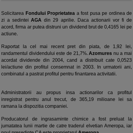
Solicitarea
Fondului Proprietatea
a fost pusa pe ordinea de
zi a sedintei
AGA
din 29 aprilie. Daca actionarii vor fi de
acord, firma ar putea distruni un dividend brut de 0,4165 lei pe
actiune.
Raportat la cel mai recent pret din piata, de 1,92 lei,
randamentul dividendului este de 21,7%.
Azomures
nu a mai
acordat dividende din 2004, cand a distribuit cate 0,0523
lei/actiune din profitul consemnat in 2003. In urmatorii ani,
combinatul a pastrat profitul pentru finantarea activitatii.
Administratorii au propus insa actionarilor ca profitul
inregistrat pentru anul trecut, de 365,19 milioane lei sa
ramana la dispozitia companiei.
Producatorul de ingrasaminte chimice a fost preluat la
jumatatea lunii martie de catre traderul elvetian Ameropa, iar
noul presedinte CA este proprietarul
Ameropa
.