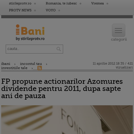
stirileprotv.ro
Romania, te iubesc
Vremea
PROTV NEWS
VOYO
ibani
incontul tau
11 aprilie 2012 18:35 / 421
vizualizari
investitiile tale
FP propune actionarilor Azomures
dividende pentru 2011, dupa sapte
ani de pauza