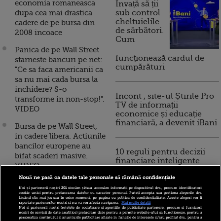
economia romaneasca
Invață să ții
dupa cea mai drastica
sub control
cheltuielile
cadere de pe bursa din
de sărbători.
2008 incoace
Cum
Panica de pe Wall Street
funcționează cardul de
starneste bancuri pe net:
cumpărături
"Ce sa faca americanii ca
sa nu mai cada bursa la
inchidere? S-o
Incont , site-ul Știrile Pro
transforme in non-stop!".
TV de informații
VIDEO
economice și educație
financiară, a devenit iBani
Bursa de pe Wall Street,
in cadere libera. Actiunile
bancilor europene au
10 reguli pentru decizii
bifat scaderi masive.
financiare inteligente
VIDEO
Nouă ne pasă ca datele tale personale să rămână confidențiale
Zi de marti cu trei ceasuri
Noi și partenerii noștri
201
stocăm și/sau accesăm informații pe dispozitivul dvs., precum identificatorii
rele pe Bursa de la
cookie unici pentru prelucrarea datelor cu caracter personal. Puteți accepta sau gestiona alegerile dvs.
făcând clic mai jos sau în orice moment, pe pagina cu politica de confidențialitate. Aceste alegeri vor fi
Bucuresti. Cate miliarde
raportate partenerilor noștri și nu vă vor afecta navigarea.
Mai multe detalii
Noi si partenerii nostri (retelele de socializare si agentiile de publicitate partenere, precum si furnizorii
de euro au pierdut
nostri de servicii de date analitice) prelucram date pentru a permite website-ului sa functioneze, pentru a
personaliza continutul si anunturile publicitare afisate in functie de interesele si/sau profilul dvs., pentru a