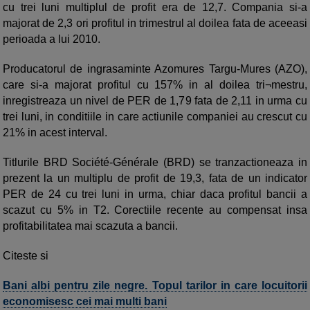
cu trei luni multiplul de profit era de 12,7. Compania si-a
majorat de 2,3 ori profitul in trimestrul al doilea fata de aceeasi
perioada a lui 2010.
Producatorul de ingrasaminte Azomures Targu-Mures (AZO),
care si-a majorat profitul cu 157% in al doilea tri¬mestru,
inregistreaza un nivel de PER de 1,79 fata de 2,11 in urma cu
trei luni, in conditiile in care actiunile companiei au crescut cu
21% in acest interval.
Titlurile BRD Société-Générale (BRD) se tranzactioneaza in
prezent la un multiplu de profit de 19,3, fata de un indicator
PER de 24 cu trei luni in urma, chiar daca profitul bancii a
scazut cu 5% in T2. Corectiile recente au compensat insa
profitabilitatea mai scazuta a bancii.
Citeste si
Bani albi pentru zile negre. Topul tarilor in care locuitorii
economisesc cei mai multi bani