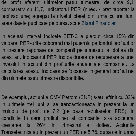
de profit aferenti ultimelor patru trimestre, de circa 9,1,
comparativ cu 11,7, indicatorul PER (n.red. - pret raportat la
profit/actiune) agregat la nivelul pietei din urma cu trei luni,
arata datele publicate pe bursa, scrie
Ziarul Financiar
.
In acelasi interval indicele BET-C a pierdut circa 15% din
valoare, PER-urile coborand mai puternic pe fondul profiturilor
in crestere raportate de companii pe trimestrul al doilea din
acest an. Indicatorul PER indica durata de recuperare a unei
investitii in actiuni din profiturile anuale ale companiei. La
calcularea acestui indicator se foloseste in general profitul net
din ultimele patru trimestre disponibile.
De exemplu, actiunile OMV Petrom (SNP) s-au ieftinit cu 32%
in ultimele trei luni si se tranzactioneaza in prezent la un
multiplu de profit de 7,2 (pe baza rezultatelor IFRS), in
conditiile in care profitul net al companiei si-a accelerat
cresterea la 26% in trimestrul al doilea. Actiunile
Transelectrica au in prezent un PER de 5,76, dupa ce in urma