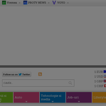
Vremea
PROTV NEWS
VOYO
1 EUR
1 USD
1 GBP
1 CHF
i si
Tehnologie si
Auto
Job-uri
Lifestyl
i
media