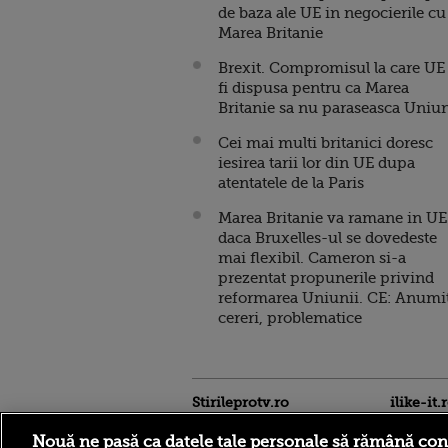
de baza ale UE in negocierile cu
Marea Britanie
Brexit. Compromisul la care UE
fi dispusa pentru ca Marea
Britanie sa nu paraseasca Uniu
Cei mai multi britanici doresc
iesirea tarii lor din UE dupa
atentatele de la Paris
Marea Britanie va ramane in UE
daca Bruxelles-ul se dovedeste
mai flexibil. Cameron si-a
prezentat propunerile privind
reformarea Uniunii. CE: Anumi
cereri, problematice
Stirileprotv.ro
ilike-it.
Nouă ne pasă ca datele tale personale să rămână con