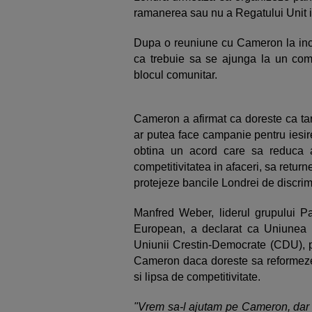
ramanerea sau nu a Regatului Unit
Dupa o reuniune cu Cameron la incepu
ca trebuie sa se ajunga la un com
blocul comunitar.
Cameron a afirmat ca doreste ca ta
ar putea face campanie pentru iesir
obtina un acord care sa reduca a
competitivitatea in afaceri, sa return
protejeze bancile Londrei de discri
Manfred Weber, liderul grupului P
European, a declarat ca Uniunea 
Uniunii Crestin-Democrate (CDU), pa
Cameron daca doreste sa reformeze 
si lipsa de competitivitate.
"Vrem sa-l ajutam pe Cameron, dar 