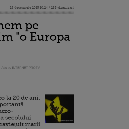
29 decembrie 2015 10:24 / 285 vizualizari
tinem pe
im "o Europa
Ads by INTERNET PROTV
 la 20 de ani.
portantă
acro-
a secolului
raviețuit marii