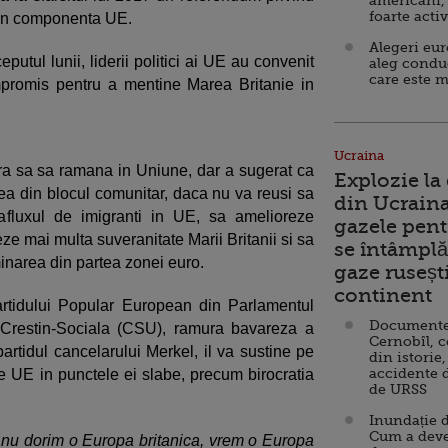
americani,
foarte acti
 in componenta UE.
Alegeri eu
tul lunii, liderii politici ai UE au convenit
aleg condu
care este m
promis pentru a mentine Marea Britanie in
Ucraina
ra sa sa ramana in Uniune, dar a sugerat ca
Explozie la
ea din blocul comunitar, daca nu va reusi sa
din Ucraina
fluxul de imigranti in UE, sa amelioreze
gazele pent
eze mai multa suveranitate Marii Britanii si sa
se întâmplă 
minarea din partea zonei euro.
gaze ruseșt
continent
artidului Popular European din Parlamentul
Documente d
Crestin-Sociala (CSU), ramura bavareza a
Cernobîl, c
rtidul cancelarului Merkel, il va sustine pe
din istorie,
accidente 
UE in punctele ei slabe, precum birocratia
de URSS
Inundație d
Cum a deve
nu dorim o Europa britanica, vrem o Europa