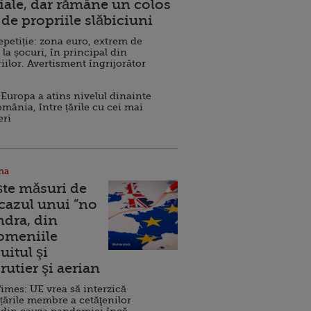
ale, dar rămâne un colos
de propriile slăbiciuni
repetiție: zona euro, extrem de
 la șocuri, în principal din
iilor. Avertisment îngrijorător
Europa a atins nivelul dinainte
omânia, între țările cu cei mai
eri
na
ște măsuri de
 cazul unui ”no
ndra, din
Domeniile
uitul şi
rutier şi aerian
imes: UE vrea să interzică
 țările membre a cetăţenilor