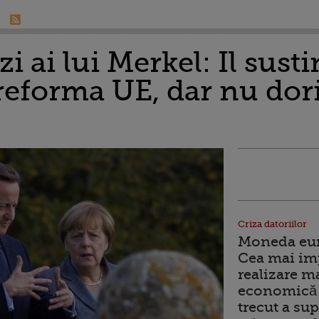
zi ai lui Merkel: Il sus
eforma UE, dar nu dor
Criza datoriilor
Moneda euro
Cea mai im
realizare m
economică 
trecut a sup