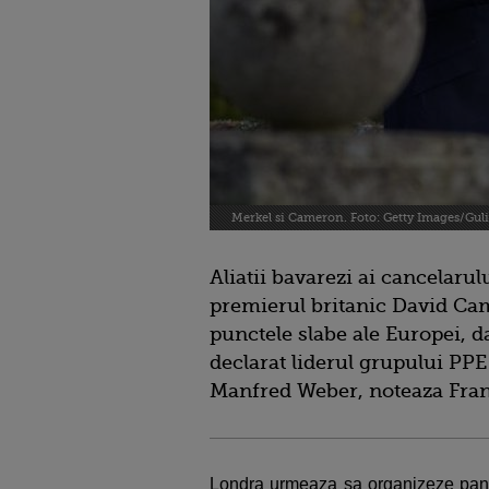
Merkel si Cameron. Foto: Getty Images/Gul
Aliatii bavarezi ai cancelarul
premierul britanic David Ca
punctele slabe ale Europei, d
declarat liderul grupului PP
Manfred Weber, noteaza Fran
Londra urmeaza sa organizeze pana 