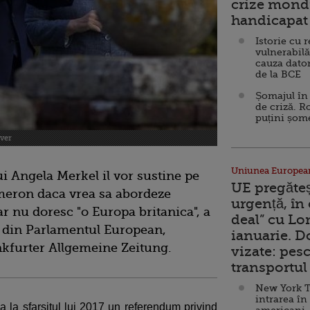
crize mondi
handicapat 
Istorie cu 
vulnerabilă
cauza dator
de la BCE
Șomajul în 
de criză. R
puțini șom
iver
Uniunea Europea
ui Angela Merkel il vor sustine pe
UE pregăte
meron daca vrea sa abordeze
urgență, în
ar nu doresc "o Europa britanica", a
deal” cu Lo
E din Parlamentul European,
ianuarie. 
kfurter Allgemeine Zeitung.
vizate: pesc
transportul 
New York T
intrarea în
la sfarsitul lui 2017 un referendum privind