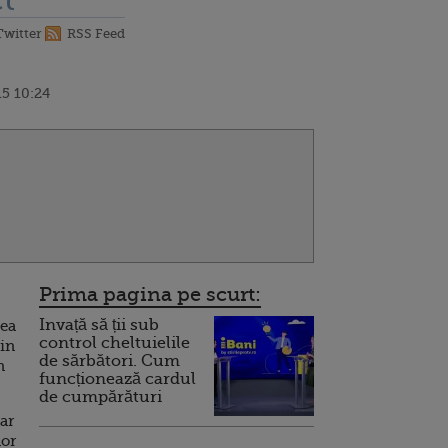
t
Twitter
RSS Feed
5 10:24
Prima pagina pe scurt:
Invață să ții sub
tea
control cheltuielile
 in
de sărbători. Cum
n
funcționează cardul
de cumpărături
dar
lor