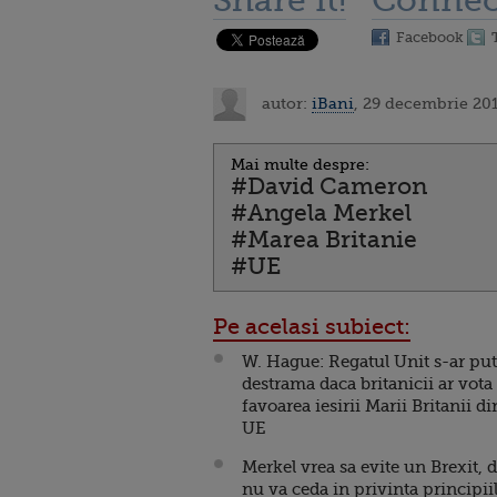
Share it!
Connec
Facebook
autor:
iBani
, 29 decembrie 201
Mai multe despre:
#David Cameron
#Angela Merkel
#Marea Britanie
#UE
Pe acelasi subiect:
W. Hague: Regatul Unit s-ar pu
destrama daca britanicii ar vota
favoarea iesirii Marii Britanii di
UE
Merkel vrea sa evite un Brexit, 
nu va ceda in privinta principii