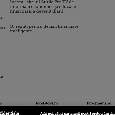
Incont , site-ul Știrile Pro TV de
informații economice și educație
financiară, a devenit iBani
 ar
10 reguli pentru decizii financiare
nea
inteligente
te
ro
foodstory.ro
Procinema.ro
fidențiale
Atât noi, cât și partenerii noștri prelucrăm dat