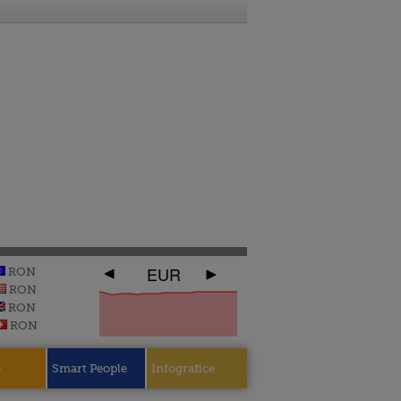
EUR
RON
RON
RON
RON
e
Smart People
Infografice