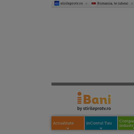
stirileprotv.ro
Romania, te iubesc
Compani
Actualitate
inContul Tau
industri