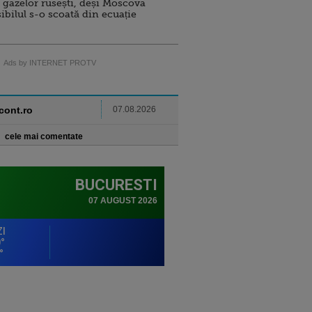
 gazelor rusești, deși Moscova
sibilul s-o scoată din ecuație
Ads by INTERNET PROTV
ncont.ro
07.08.2026
cele mai comentate