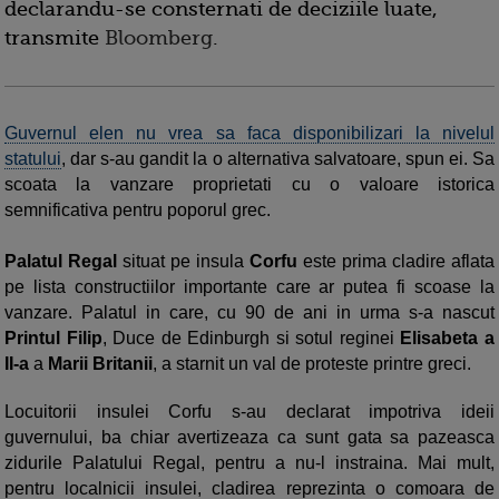
declarandu-se consternati de deciziile luate,
transmite
Bloomberg
.
Guvernul elen nu vrea sa faca disponibilizari la nivelul
statului
, dar s-au gandit la o alternativa salvatoare, spun ei. Sa
scoata la vanzare proprietati cu o valoare istorica
semnificativa pentru poporul grec.
Palatul Regal
situat pe insula
Corfu
este prima cladire aflata
pe lista constructiilor importante care ar putea fi scoase la
vanzare. Palatul in care, cu 90 de ani in urma s-a nascut
Printul Filip
, Duce de Edinburgh si sotul reginei
Elisabeta a
II-a
a
Marii Britanii
, a starnit un val de proteste printre greci.
Locuitorii insulei Corfu s-au declarat impotriva ideii
guvernului, ba chiar avertizeaza ca sunt gata sa pazeasca
zidurile Palatului Regal, pentru a nu-l instraina. Mai mult,
pentru localnicii insulei, cladirea reprezinta o comoara de