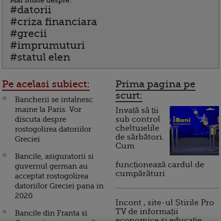
Mai multe despre:
#datorii
#criza financiara
#grecii
#imprumuturi
#statul elen
Pe acelasi subiect:
Prima pagina pe
scurt:
Bancherii se intalnesc
maine la Paris. Vor
Invață să ții
discuta despre
sub control
cheltuielile
rostogolirea datoriilor
de sărbători.
Greciei
Cum
Bancile, asiguratorii si
funcționează cardul de
guvernul german au
cumpărături
acceptat rostogolirea
datoriilor Greciei pana in
2020
Incont , site-ul Știrile Pro
TV de informații
Bancile din Franta si
economice și educație