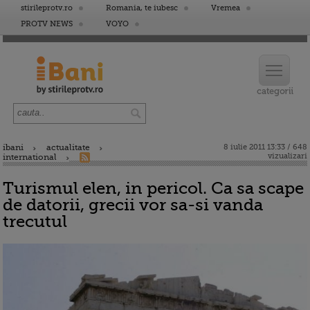
stirileprotv.ro
Romania, te iubesc
Vremea
PROTV NEWS
VOYO
ibani
actualitate
8 iulie 2011 13:33 / 648
vizualizari
international
Turismul elen, in pericol. Ca sa scape
de datorii, grecii vor sa-si vanda
trecutul