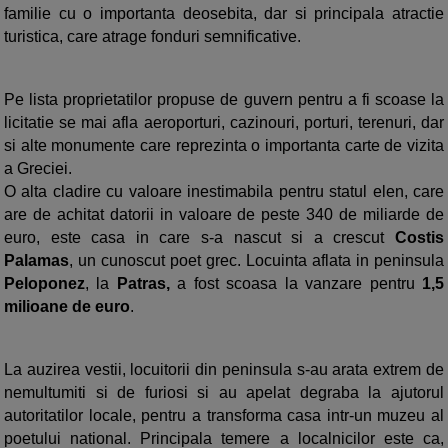
familie cu o importanta deosebita, dar si principala atractie
turistica, care atrage fonduri semnificative.
Pe lista proprietatilor propuse de guvern pentru a fi scoase la
licitatie se mai afla aeroporturi, cazinouri, porturi, terenuri, dar
si alte monumente care reprezinta o importanta carte de vizita
a Greciei.
O alta cladire cu valoare inestimabila pentru statul elen, care
are de achitat datorii in valoare de peste 340 de miliarde de
euro, este casa in care s-a nascut si a crescut
Costis
Palamas
, un cunoscut poet grec. Locuinta aflata in peninsula
Peloponez
, la
Patras,
a fost scoasa la vanzare pentru
1,5
milioane de euro
.
La auzirea vestii, locuitorii din peninsula s-au arata extrem de
nemultumiti si de furiosi si au apelat degraba la ajutorul
autoritatilor locale, pentru a transforma casa intr-un muzeu al
poetului national. Principala temere a localnicilor este ca,