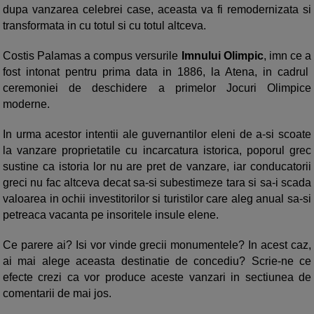
dupa vanzarea celebrei case, aceasta va fi remodernizata si
transformata in cu totul si cu totul altceva.
Costis Palamas a compus versurile
Imnului Olimpic
, imn ce a
fost intonat pentru prima data in 1886, la Atena, in cadrul
ceremoniei de deschidere a primelor Jocuri Olimpice
moderne.
In urma acestor intentii ale guvernantilor eleni de a-si scoate
la vanzare proprietatile cu incarcatura istorica, poporul grec
sustine ca istoria lor nu are pret de vanzare, iar conducatorii
greci nu fac altceva decat sa-si subestimeze tara si sa-i scada
valoarea in ochii investitorilor si turistilor care aleg anual sa-si
petreaca vacanta pe insoritele insule elene.
Ce parere ai? Isi vor vinde grecii monumentele? In acest caz,
ai mai alege aceasta destinatie de concediu? Scrie-ne ce
efecte crezi ca vor produce aceste vanzari in sectiunea de
comentarii de mai jos.