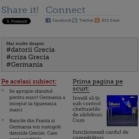
Share it!
Connect
Facebook
Twitter
RSS Feed
Mai multe despre:
#datorii Grecia
#criza Grecia
#Germania
Pe acelasi subiect:
Prima pagina pe
scurt:
Se apropie sfarsitul
pentru euro? Germania a
Invață să ții
inceput sa tipareasca
sub control
cheltuielile
marci
de sărbători.
Cum
Bancile din Franta si
Germania vor rostogoli
funcționează cardul de
datoriile Greciei. Care
cumpărături