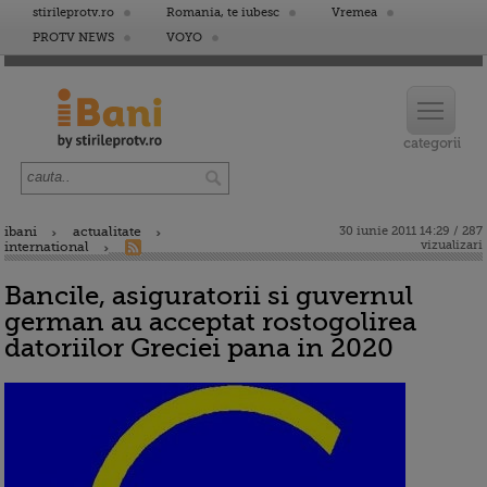
stirileprotv.ro
Romania, te iubesc
Vremea
PROTV NEWS
VOYO
ibani
actualitate
30 iunie 2011 14:29 / 287
vizualizari
international
Bancile, asiguratorii si guvernul
german au acceptat rostogolirea
datoriilor Greciei pana in 2020