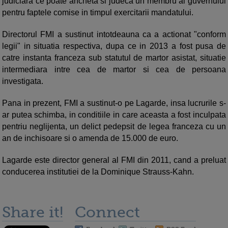
judiciara ce poate ancheta si judeca un membru al guvernului
pentru faptele comise in timpul exercitarii mandatului.
Directorul FMI a sustinut intotdeauna ca a actionat "conform
legii" in situatia respectiva, dupa ce in 2013 a fost pusa de
catre instanta franceza sub statutul de martor asistat, situatie
intermediara intre cea de martor si cea de persoana
investigata.
Pana in prezent, FMI a sustinut-o pe Lagarde, insa lucrurile s-
ar putea schimba, in conditiile in care aceasta a fost inculpata
pentriu neglijenta, un delict pedepsit de legea franceza cu un
an de inchisoare si o amenda de 15.000 de euro.
Lagarde este director general al FMI din 2011, cand a preluat
conducerea institutiei de la Dominique Strauss-Kahn.
Share it!
Connect