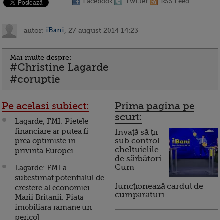
Facebook
Twitter
RSS Feed
autor:
iBani
, 27 august 2014 14:23
Mai multe despre:
#Christine Lagarde
#coruptie
Pe acelasi subiect:
Prima pagina pe
scurt:
Lagarde, FMI: Pietele
financiare ar putea fi
Invață să ții
prea optimiste in
sub control
cheltuielile
privinta Europei
de sărbători.
Cum
Lagarde: FMI a
subestimat potentialul de
funcționează cardul de
crestere al economiei
cumpărături
Marii Britanii. Piata
imobiliara ramane un
pericol