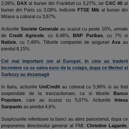
2,08%,
DAX
al bursei din Frankfurt cu 3,27%, iar
CAC 40
al
bursei din Paris cu 3,08%. Indicele
FTSE Mib
al bursei din
Milano a coborat cu 3,67%.
Actiunile
Societe Generale
au scazut cu peste 10%, urmate
de
Credit Agricole
, cu 8,48%,
BNP Paribas
, cu 7% si
Natixis
, cu 7,49%. Titlurile companiei de asigurari
Axa
au
pierdut 8,15%.
Cel mai important om al Europei. In cine au traderii
incredere ca va salva euro de la colaps, dupa ce Merkel si
Sarkozy au dezamagit
In Italia, actiunile
UniCredit
au coborat cu 5,96% si au fost
suspendate de la tranzactionare, ca si titlurile
Banco
Popolare
, care au scazut cu 5,07%. Actiunile
Intesa
Sanpaolo
au pierdut 4,6%.
Suspiciunile referitoare la banci au atins paroxismul, dupa ce
propunerea directorului general al FMI,
Christine Lagarde
,