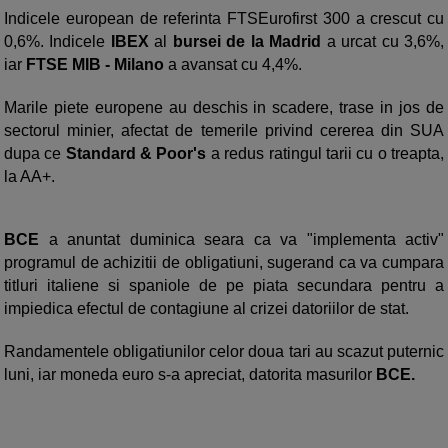
Indicele european de referinta FTSEurofirst 300 a crescut cu
0,6%. Indicele
IBEX
al
bursei de la Madrid
a urcat cu 3,6%,
iar
FTSE MIB - Milano
a avansat cu 4,4%.
Marile piete europene au deschis in scadere, trase in jos de
sectorul minier, afectat de temerile privind cererea din SUA
dupa ce
Standard & Poor's
a redus ratingul tarii cu o treapta,
la AA+.
BCE
a anuntat duminica seara ca va "implementa activ"
programul de achizitii de obligatiuni, sugerand ca va cumpara
titluri italiene si spaniole de pe piata secundara pentru a
impiedica efectul de contagiune al crizei datoriilor de stat.
Randamentele obligatiunilor celor doua tari au scazut puternic
luni, iar moneda euro s-a apreciat, datorita masurilor
BCE.