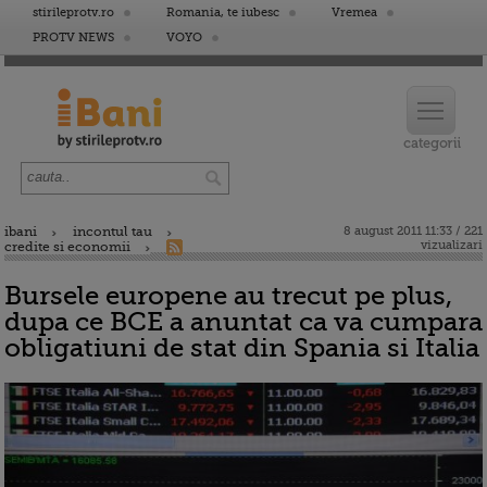
stirileprotv.ro
Romania, te iubesc
Vremea
PROTV NEWS
VOYO
ibani
incontul tau
8 august 2011 11:33 / 221
vizualizari
credite si economii
Bursele europene au trecut pe plus,
dupa ce BCE a anuntat ca va cumpara
obligatiuni de stat din Spania si Italia