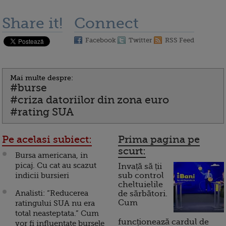
Share it!
Connect
Facebook
Twitter
RSS Feed
Mai multe despre:
#burse
#criza datoriilor din zona euro
#rating SUA
Pe acelasi subiect:
Prima pagina pe
scurt:
Bursa americana, in
picaj. Cu cat au scazut
Invață să ții
indicii bursieri
sub control
cheltuielile
Analisti: “Reducerea
de sărbători.
Cum
ratingului SUA nu era
total neasteptata.” Cum
funcționează cardul de
vor fi influentate bursele