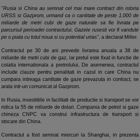
"
Rusia si China au semnat cel mai mare contract din istoria
URSS si Gazprom, urmand ca o cantitate de peste 1.000 de
miliarde de metri cubi de gaze naturale sa fie livrata pe
parcursul perioadei contractului. Gazele rusesti vor fi vandute
pe o piata cu totul noua si cu potential urias"
, a declarat Miller.
Contractul pe 30 de ani prevede livrarea anuala a 38 de
miliarde de metri cubi de gaz, iar pretul este fixat in functie de
cotatia internationala a pretrolului, De asemenea, contractul
include clauze pentru penalitati in cazul in care China nu
cumpara intreaga cantitate de gaze prevazuta in contract, se
arata intr-un comunicat al Gazprom.
In Rusia, investitiile in facilitati de productie si transport se vor
ridica la 55 de miliarde de dolari. Compania de petrol si gaze
chineza CNPC va construi infrastructura de transport si
stocare din China.
Contractul a fost semnat miercuri la Shanghai, in prezenta