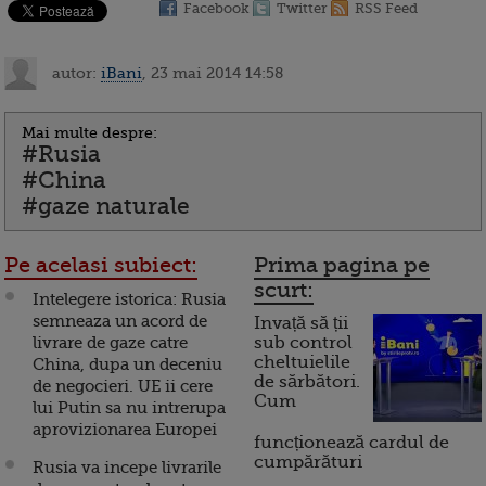
Facebook
Twitter
RSS Feed
autor:
iBani
, 23 mai 2014 14:58
Mai multe despre:
#Rusia
#China
#gaze naturale
Pe acelasi subiect:
Prima pagina pe
scurt:
Intelegere istorica: Rusia
semneaza un acord de
Invață să ții
livrare de gaze catre
sub control
cheltuielile
China, dupa un deceniu
de sărbători.
de negocieri. UE ii cere
Cum
lui Putin sa nu intrerupa
aprovizionarea Europei
funcționează cardul de
cumpărături
Rusia va incepe livrarile