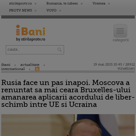
stirileprotv.ro
Romania, te iubesc
Vremea
PROTV NEWS
VOYO
ibani
actualitate
19 mai 2015 10:45 / 28912
vizualizari
international
Rusia face un pas inapoi. Moscova a
renuntat sa mai ceara Bruxelles-ului
amanarea aplicarii acordului de liber-
schimb intre UE si Ucraina