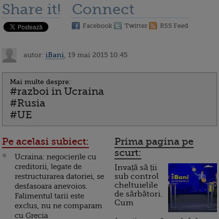
Share it!
Connect
Facebook
Twitter
RSS Feed
autor:
iBani
, 19 mai 2015 10:45
Mai multe despre:
#razboi in Ucraina
#Rusia
#UE
Pe acelasi subiect:
Prima pagina pe
scurt:
Ucraina: negocierile cu
creditorii, legate de
Invață să ții
restructurarea datoriei, se
sub control
cheltuielile
desfasoara anevoios.
de sărbători.
Falimentul tarii este
Cum
exclus, nu ne comparam
cu Grecia