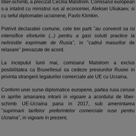
liber-schimb, a precizat Cecilia Malstrom. Comisarul european
s-a intalnit cu ministrul rus al economiei, Aleksei Uliukaev, si
cu seful diplomatiei ucrainene, Pavlo Klimkin.
Potrivit declaratiei comune, cele trei parti ''
au convenit sa isi
intensifice eforturile (...) pentru a gasi solutii practice la
nelinistile exprimate de Rusia'',
in ''cadrul masurilor de
relaxare'' prevazute de acord.
La inceputul lunii mai, comisarul Malstrom a exclus
posibilitatea ca Bruxellesul sa cedeze presiunilor Rusiei in
privinta strangerii legaturilor comerciale ale UE cu Ucraina.
Conform unei surse diplomatice europene, partea rusa ceruse
in aprilie amanarea intrarii in vigoare a acordului de liber-
schimb UE-Ucraina pana in 2017, sub amenintarea
'
'suprimarii tarifelor preferintelor comerciale ruse pentru
Ucraina"
, in vigoare in prezent.