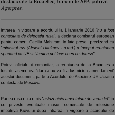
desfasurate la Bruxelles, transmite AFP, potrivit
Agerpres
.
Intrarea in vigoare a acordului la 1 ianuarie 2016
''nu a fost
contestata de delegatia rusa
'', a declarat comisarul european
pentru comert, Cecilia Malstrom, in fata presei, precizand ca
"
ministrul rus (Aleksei Uliukaev - n.red.) a inceput reuniunea
spunand ca UE si Ucraina pot face ceea ce doresc''.
Potrivit oficialului comunitar, la reuniunea de la Bruxelles a
fost de asemenea 'clar ca nu va fi adus niciun amendament'
acestui document, parte a Acordului de Asociere UE-Ucraina
contestat de Moscova.
Partea rusa nu a emis
"astazi nicio amenintare de vreun fel'
' in
ce priveste eventuale masuri comerciale de retorsiune
impotriva Kievului dupa intrarea in vigoare a acordului de