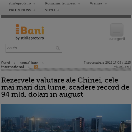
stirileprotv.ro
Romania, te iubesc
Vremea
PROTV NEWS
VOYO
ibani
actualitate
7 septembrie 2015 17:05 / 1215
vizualizari
international
Rezervele valutare ale Chinei, cele
mai mari din lume, scadere record de
94 mld. dolari in august