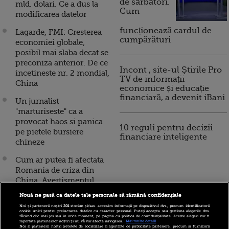
de sărbători.
mld. dolari. Ce a dus la
Cum
modificarea datelor
funcționează cardul de
Lagarde, FMI: Cresterea
cumpărături
economiei globale,
posibil mai slaba decat se
preconiza anterior. De ce
Incont , site-ul Știrile Pro
incetineste nr. 2 mondial,
TV de informații
China
economice și educație
financiară, a devenit iBani
Un jurnalist
"marturiseste" ca a
provocat haos si panica
10 reguli pentru decizii
pe pietele bursiere
financiare inteligente
chineze
Cum ar putea fi afectata
Romania de criza din
China. Avertismentul
expertilor despre
Nouă ne pasă ca datele tale personale să rămână confidențiale
masurile incluse in noul
Noi și partenerii noștri
201
stocăm și/sau accesăm informații pe dispozitivul dvs., precum identificatorii
Cod Fiscal
cookie unici pentru prelucrarea datelor cu caracter personal. Puteți accepta sau gestiona alegerile dvs.
făcând clic mai jos sau în orice moment, pe pagina cu politica de confidențialitate. Aceste alegeri vor fi
raportate partenerilor noștri și nu vă vor afecta navigarea.
Mai multe detalii
Noi si partenerii nostri (retelele de socializare si agentiile de publicitate partenere, precum si furnizorii