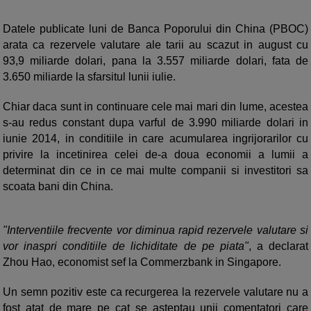
Datele publicate luni de Banca Poporului din China (PBOC)
arata ca rezervele valutare ale tarii au scazut in august cu
93,9 miliarde dolari, pana la 3.557 miliarde dolari, fata de
3.650 miliarde la sfarsitul lunii iulie.
Chiar daca sunt in continuare cele mai mari din lume, acestea
s-au redus constant dupa varful de 3.990 miliarde dolari in
iunie 2014, in conditiile in care acumularea ingrijorarilor cu
privire la incetinirea celei de-a doua economii a lumii a
determinat din ce in ce mai multe companii si investitori sa
scoata bani din China.
"Interventiile frecvente vor diminua rapid rezervele valutare si
vor inaspri conditiile de lichiditate de pe piata"
, a declarat
Zhou Hao, economist sef la Commerzbank in Singapore.
Un semn pozitiv este ca recurgerea la rezervele valutare nu a
fost atat de mare pe cat se asteptau unii comentatori care