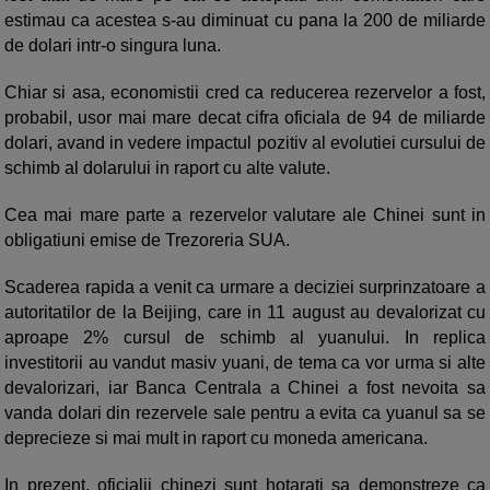
estimau ca acestea s-au diminuat cu pana la 200 de miliarde
de dolari intr-o singura luna.
Chiar si asa, economistii cred ca reducerea rezervelor a fost,
probabil, usor mai mare decat cifra oficiala de 94 de miliarde
dolari, avand in vedere impactul pozitiv al evolutiei cursului de
schimb al dolarului in raport cu alte valute.
Cea mai mare parte a rezervelor valutare ale Chinei sunt in
obligatiuni emise de Trezoreria SUA.
Scaderea rapida a venit ca urmare a deciziei surprinzatoare a
autoritatilor de la Beijing, care in 11 august au devalorizat cu
aproape 2% cursul de schimb al yuanului. In replica
investitorii au vandut masiv yuani, de tema ca vor urma si alte
devalorizari, iar Banca Centrala a Chinei a fost nevoita sa
vanda dolari din rezervele sale pentru a evita ca yuanul sa se
deprecieze si mai mult in raport cu moneda americana.
In prezent, oficialii chinezi sunt hotarati sa demonstreze ca