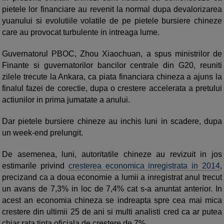
pietele lor financiare au revenit la normal dupa devalorizarea
yuanului si evolutiile volatile de pe pietele bursiere chineze
care au provocat turbulente in intreaga lume.
Guvernatorul PBOC, Zhou Xiaochuan, a spus ministrilor de
Finante si guvernatorilor bancilor centrale din G20, reuniti
zilele trecute la Ankara, ca piata financiara chineza a ajuns la
finalul fazei de corectie, dupa o crestere accelerata a pretului
actiunilor in prima jumatate a anului.
Dar pietele bursiere chineze au inchis luni in scadere, dupa
un week-end prelungit.
De asemenea, luni, autoritatile chineze au revizuit in jos
estimarile privind
cresterea economica inregistrata in 2014
,
precizand ca a doua economie a lumii a inregistrat anul trecut
un avans de 7,3% in loc de 7,4% cat s-a anuntat anterior. In
acest an economia chineza se indreapta spre cea mai mica
crestere din ultimii 25 de ani si multi analisti cred ca ar putea
chiar rata tinta oficiala de crestere de 7%.