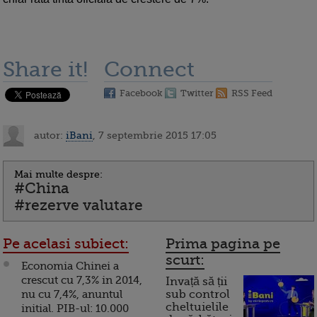
Share it!
Connect
Facebook
Twitter
RSS Feed
autor:
iBani
, 7 septembrie 2015 17:05
Mai multe despre:
#China
#rezerve valutare
Pe acelasi subiect:
Prima pagina pe
scurt:
Economia Chinei a
crescut cu 7,3% in 2014,
Invață să ții
nu cu 7,4%, anuntul
sub control
cheltuielile
initial. PIB-ul: 10.000