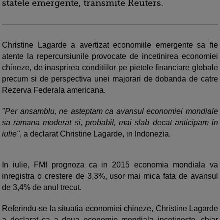
statele emergente, transmite Reuters.
Christine Lagarde a avertizat economiile emergente sa fie
atente la repercursiunile provocate de incetinirea economiei
chineze, de inasprirea conditiilor pe pietele financiare globale
precum si de perspectiva unei majorari de dobanda de catre
Rezerva Federala americana.
"Per ansamblu, ne asteptam ca avansul economiei mondiale
sa ramana moderat si, probabil, mai slab decat anticipam in
iulie"
, a declarat Christine Lagarde, in Indonezia.
In iulie, FMI prognoza ca in 2015 economia mondiala va
inregistra o crestere de 3,3%, usor mai mica fata de avansul
de 3,4% de anul trecut.
Referindu-se la situatia economiei chineze, Christine Lagarde
a declarat ca a doua economie mondiala incetineste, chiar