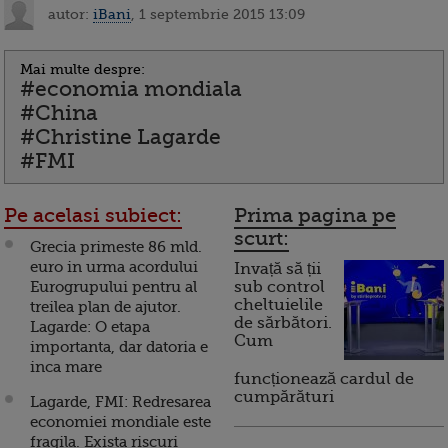
autor:
iBani
, 1 septembrie 2015 13:09
Mai multe despre:
#economia mondiala
#China
#Christine Lagarde
#FMI
Pe acelasi subiect:
Prima pagina pe
scurt:
Grecia primeste 86 mld.
euro in urma acordului
Invață să ții
Eurogrupului pentru al
sub control
cheltuielile
treilea plan de ajutor.
de sărbători.
Lagarde: O etapa
Cum
importanta, dar datoria e
inca mare
funcționează cardul de
cumpărături
Lagarde, FMI: Redresarea
economiei mondiale este
fragila. Exista riscuri