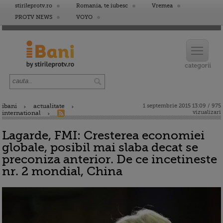
stirileprotv.ro
Romania, te iubesc
Vremea
PROTV NEWS
VOYO
ibani
actualitate
1 septembrie 2015 13:09 / 975
vizualizari
international
Lagarde, FMI: Cresterea economiei
globale, posibil mai slaba decat se
preconiza anterior. De ce incetineste
nr. 2 mondial, China