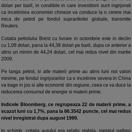
dolari per baril, in conditiile in care investitorii sunt ingrijorati
ca incetinirea economiei chineze va conduce la o cerere mai
mica de petrol pe fondul supraofertei globale, transmite
Reuters.
Cotatia petrolului Brent cu livrare in octombrie este in declin
cu 1,08 dolari, pana la 44,38 dolari pe baril, dupa ce anterior a
atins un minim de 44,24 dolari, cel mai redus nivel din martie
2009.
Pe langa petrol, si alte materii prime au atins luni noi valori
minime, pe fondul ingrijorarilor ca o incetinire severa in China
va trage in jos si alte economii din regiune, ceea ce va duce la
reducerea consumul de energie si materii prime.
Indicele Bloomberg, ce regrupeaza 22 de materii prime, a
scazut luni cu 1,7%, pana la 86.3542 puncte, cel mai redus
nivel inregistrat dupa august 1999.
In schimb, cotatia aurului era relativ stabila, metalul galben