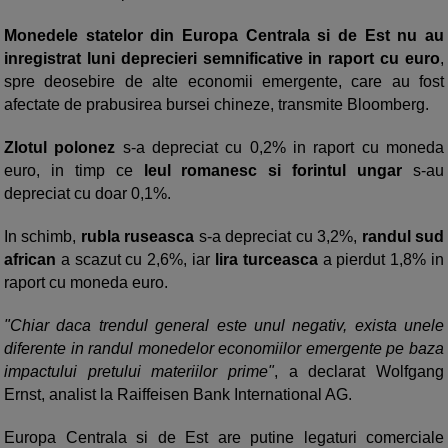
Monedele statelor din Europa Centrala si de Est nu au
inregistrat luni deprecieri semnificative in raport cu euro
,
spre deosebire de alte economii emergente, care au fost
afectate de prabusirea bursei chineze, transmite Bloomberg.
Zlotul polonez
s-a depreciat cu 0,2% in raport cu moneda
euro, in timp ce
leul romanesc si forintul ungar
s-au
depreciat cu doar 0,1%.
In schimb,
rubla ruseasca
s-a depreciat cu 3,2%,
randul sud
african
a scazut cu 2,6%, iar
lira turceasca
a pierdut 1,8% in
raport cu moneda euro.
"Chiar daca trendul general este unul negativ, exista unele
diferente in randul monedelor economiilor emergente pe baza
impactului pretului materiilor prime"
, a declarat Wolfgang
Ernst, analist la Raiffeisen Bank International AG.
Europa Centrala si de Est are putine legaturi comerciale