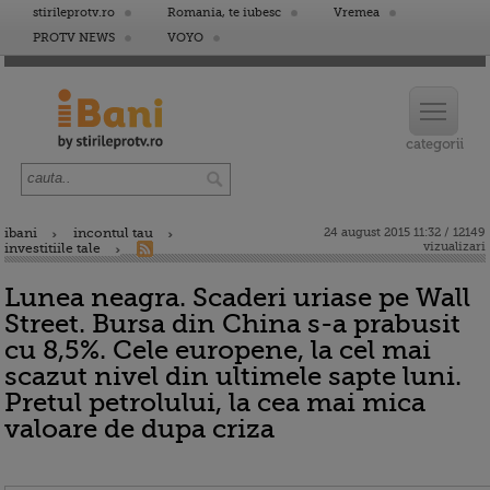
stirileprotv.ro
Romania, te iubesc
Vremea
PROTV NEWS
VOYO
ibani
incontul tau
24 august 2015 11:32 / 12149
vizualizari
investitiile tale
Lunea neagra. Scaderi uriase pe Wall
Street. Bursa din China s-a prabusit
cu 8,5%. Cele europene, la cel mai
scazut nivel din ultimele sapte luni.
Pretul petrolului, la cea mai mica
valoare de dupa criza