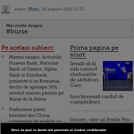
autor:
iBani
, 24 august 2015 11:32
Mai multe despre:
#burse
Pe acelasi subiect:
Prima pagina pe
scurt:
Martea neagra. Actiunile
Piraeus Bank, National
Invață să ții
Bank of Greece, Alpha
sub control
cheltuielile
Bank si Eurobank,
de sărbători.
prezente si in Romania,
Cum
declin de aproape 30%,
nivelul maxim permis pe
funcționează cardul de
Bursa de la Atena
cumpărături
Prabusirea pietei
bursiere din China,
Incont , site-ul Știrile Pro
comparata de analisti cu
TV de informații
Marele Crah de pe Wall
economice și educație
Nouă ne pasă ca datele tale personale să rămână confidențiale
Street din 1929. "Zarurile