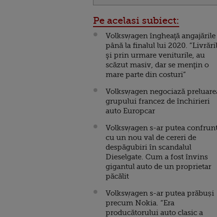
Pe acelasi subiect:
Volkswagen îngheaţă angajările
până la finalul lui 2020. ”Livrăril
şi prin urmare veniturile, au
scăzut masiv, dar se menţin o
mare parte din costuri”
Volkswagen negociază preluare
grupului francez de închirieri
auto Europcar
Volkswagen s-ar putea confrun
cu un nou val de cereri de
despăgubiri în scandalul
Dieselgate. Cum a fost învins
gigantul auto de un proprietar
păcălit
Volkswagen s-ar putea prăbuși
precum Nokia. “Era
producătorului auto clasic a