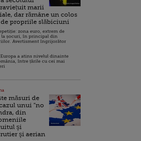
a secolului
raviețuit marii
ale, dar rămâne un colos
de propriile slăbiciuni
repetiție: zona euro, extrem de
 la șocuri, în principal din
iilor. Avertisment îngrijorător
Europa a atins nivelul dinainte
omânia, între țările cu cei mai
eri
na
ște măsuri de
 cazul unui ”no
ndra, din
Domeniile
uitul şi
rutier şi aerian