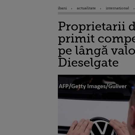
ibani
actualitate
international
Proprietarii
primit compen
pe lângă valo
Dieselgate