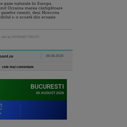
e gaze naturale în Europa.
nit Ucraina marea câștigătoare
 gazelor rusești, deși Moscova
sibilul s-o scoată din ecuație
Ads by INTERNET PROTV
ncont.ro
06.08.2026
cele mai comentate