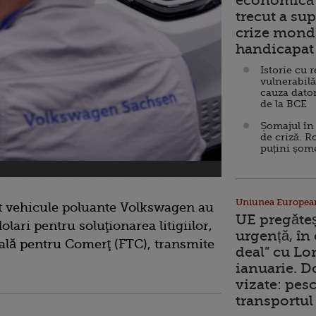
economică 
trecut a sup
crize mondi
handicapat 
Istorie cu 
vulnerabilă
cauza dator
de la BCE
Șomajul în 
de criză. R
puțini șom
Uniunea Europea
 vehicule poluante Volkswagen au
UE pregăte
olari pentru soluţionarea litigiilor,
urgență, în
ală pentru Comerţ (FTC), transmite
deal” cu Lo
ianuarie. 
vizate: pesc
transportul 