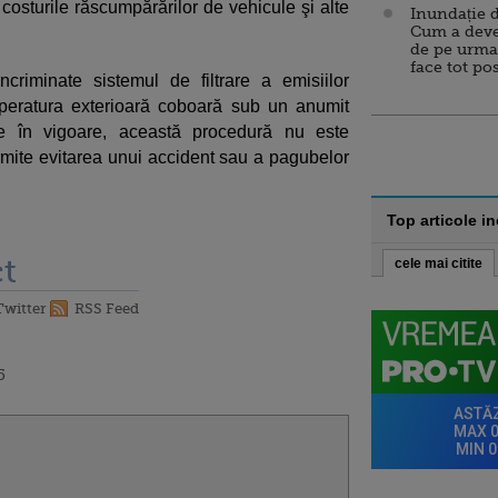
 costurile răscumpărărilor de vehicule şi alte
Inundație d
Cum a deve
de pe urma
face tot po
ncriminate sistemul de filtrare a emisiilor
peratura exterioară coboară sub un anumit
e în vigoare, această procedură nu este
ermite evitarea unui accident sau a pagubelor
Top articole i
t
cele mai citite
Twitter
RSS Feed
5