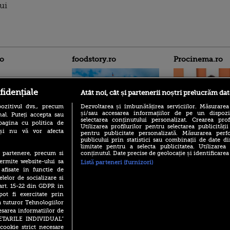
lui
ro
foodstory.ro
Procinema.ro
fidențiale
Atât noi, cât și partenerii noștri prelucrăm dat
ozitivul dvs., precum
Dezvoltarea și îmbunătățirea serviciilor. Măsurarea
și/sau accesarea informațiilor de pe un dispoziti
al. Puteți accepta sau
selectarea conținutului personalizat. Crearea prof
pagina cu politica de
Utilizarea profilurilor pentru selectarea publicității
i și nu vă vor afecta
(P) Descoperă Lumea
pentru publicitate personalizată. Măsurarea perfo
Emoții intense pe
publicului prin statistici sau combinații de date di
Evenimentelor din România
Sebastian Stan! Iub
limitate pentru a selecta publicitatea. Utilizarea
cu Transilvania Events!
Annabelle, l-a făcu
conținutul. Date precise de geolocație și identificarea
te partenere, precum si
(P) Raku, gaming intens și o
ermite website-ului sa
Listă parteneri (furnizori)
Din 14 septembrie
pauză binemeritată cu...
 afisate in functie de
Popescu revine în 
pizza Guseppe
elelor de socializare si
principal la Pro T
 art. 15-22 din GDPR in
(P) Poți folosi bonurile de
La 88 de ani și du
pot fi exercitate prin
masă pentru a comanda
carieră fabuloasă î
mâncare acasă? Lista
a tuturor Tehnologiilor
Anthony Hopkins 
aplicațiilor care le acceptă
esarea informatiilor de
lansează oficial î
SETARILE INDIVIDUAL”
cookie strict necesare