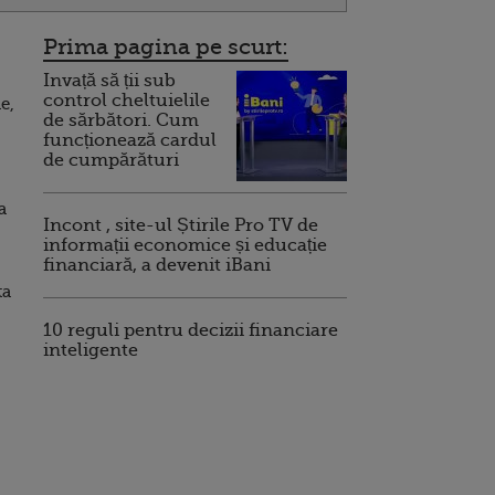
Prima pagina pe scurt:
Invață să ții sub
control cheltuielile
e,
de sărbători. Cum
funcționează cardul
de cumpărături
a
Incont , site-ul Știrile Pro TV de
informații economice și educație
financiară, a devenit iBani
ta
10 reguli pentru decizii financiare
inteligente