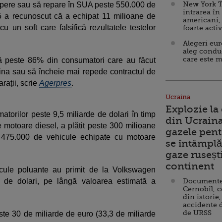
New York T
pere sau să repare în SUA peste 550.000 de
intrarea în
5 a recunoscut că a echipat 11 milioane de
americani,
u un soft care falsifică rezultatele testelor
foarte acti
Alegeri eu
aleg condu
care este m
că peste 86% din consumatori care au făcut
na sau să încheie mai repede contractul de
rații, scrie
Agerpres
.
Ucraina
Explozie la
torilor peste 9,5 miliarde de dolari în timp
din Ucraina
e motoare diesel, a plătit peste 300 milioane
gazele pent
al 475.000 de vehicule echipate cu motoare
se întâmplă 
gaze ruseșt
continent
cule poluante au primit de la Volkswagen
0 de dolari, pe lângă valoarea estimată a
Documente d
Cernobîl, c
din istorie,
accidente 
de URSS
te 30 de miliarde de euro (33,3 de miliarde