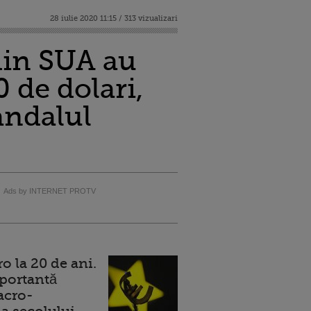
28 iulie 2020 11:15 / 313 vizualizari
din SUA au
 de dolari,
andalul
Ads by INTERNET PROTV
 la 20 de ani.
portantă
acro-