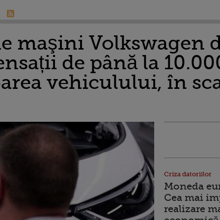
 de maşini Volkswagen 
sații de până la 10.000
area vehiculului, în sc
Criza datoriilor
Moneda euro
Cea mai im
realizare m