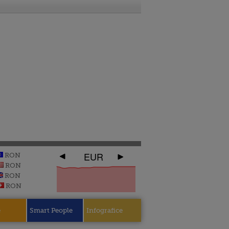
EUR
RON
RON
RON
RON
e
Smart People
Infografice