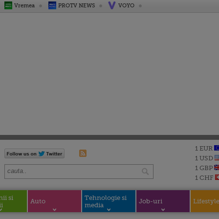
Vremea
PROTV NEWS
VOYO
1 EUR
1 USD
1 GBP
1 CHF
i si
Tehnologie si
Auto
Job-uri
Lifestyl
i
media