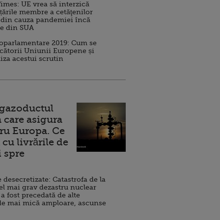
imes: UE vrea să interzică
 țările membre a cetăţenilor
 din cauza pandemiei încă
ve din SUA
roparlamentare 2019: Cum se
cătorii Uniunii Europene și
iza acestui scrutin
 gazoductul
 care asigura
ru Europa. Ce
cu livrările de
i spre
esecretizate: Catastrofa de la
el mai grav dezastru nuclear
 a fost precedată de alte
de mai mică amploare, ascunse