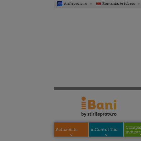
stirileprotv.ro
Romania, te iubesc
Compani
Actualitate
inContul Tau
industri