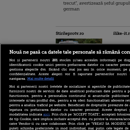
trecut”, avertizează șeful grupu
german
Stirileprotv.ro
ilike-it.
Nouă ne pasă ca datele tale personale să rămână con
Noi și partenerii noștri
201
stocăm și/sau accesăm informații pe disp
identificatorii cookie unici pentru prelucrarea datelor cu caracter person
Reacția MAE după ce o
gestiona alegerile dvs. făcând clic mai jos sau în orice moment, pe 
româncă a fost arestată în
confidențialitate. Aceste alegeri vor fi raportate partenerilor noștr
Germania pentru spionaj în
navigarea.
Mai multe detalii
favoarea Rusiei
Noi si partenerii nostri (retelele de socializare si agentiile de publicita
Alerta West Nile: două
furnizorii nostri de servicii de date analitice) prelucram date pentru a p
persoane au murit, iar
functioneze, pentru a personaliza continutul si anunturile publicitare
numărul cazurilor a ajuns la
interesele si/sau profilul dvs., pentru a va oferi functionalitati aferente ret
10. Măsurile de protecție
împotriva țânțarilor
pentru a analiza traficul pe website. Beneficiati de drepturile prevazute de
legatura cu prelucrarea datelor cu caracter personal. Aceste drepturi 
Ce le-a spus Donald Trump
aici
modalitatea indicata
. Prin click pe “ACCEPT TOATE”, acceptati folosire
donatorilor despre
de tip Cookie, care implica inclusiv acceptul dvs. cu privire la stocarea/acc
succesorul său pentru
catre Vendor-ii cu care colaboram. Prin click pe “VREAU SA MODIFIC 
alegerile din 2028. Pe cine a
puteti schimba preferintele in mod individual, mai putin cele legate de 
ales între Rubio și Vance