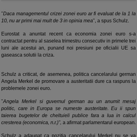
"
Daca managementul crizei zonei euro ar fi evaluat de la 1 la
10, nu ar primi mai mult de 3 in opinia mea
", a spus Schulz.
Eurostat a anuntat recent ca economia zonei euro s-a
contractat pentru al saselea trimestru consecutiv in primele trei
luni ale acestui an, punand noi presiuni pe oficialii UE sa
gaseasca solutii la criza.
Schulz a criticat, de asemenea, politica cancelarului german
Angela Merkel de promovare a austeritatii dure ca raspuns la
problemele zonei euro.
"
Angela Merkel si guvernul german au un anumit mesaj
politic, care in Europa se numeste austeritate. Eu ii spun
taierea bugetelor de cheltuieli publice fara a lua in calcul
cresterea (economica, n.r.)",
a afirmat parlamentarul european.
Schulz a adaugat ca pozitia cancelarului Merkel nu se va