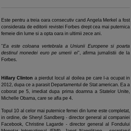
Este pentru a treia oara consecutiv cand Angela Merkel a fost
considerata de editorii revistei Forbes drept cea mai puternica
femeie din lume si a opta oara in ultimii zece ani.
"
Ea este coloana vertebrala a Uniunii Europene si poarta
destinul monedei euro pe umerii ei
", afirma jurnalistii de la
Forbes.
Hillary Clinton
a pierdut locul al doilea pe care l-a ocupat in
2012, dupa ce a parasit Departamentul de Stat american. Ea a
coborat pe 5, imediat dupa prima doamna a Statelor Unite,
Michelle Obama, care se afla pe 4.
Topul 10 al celor mai puternice femei din lume este completat,
in ordine, de Sheryl Sandberg - director general al companiei
Facebook, Christine Lagarde - director general al Fondului
Monetar International (FMI), Janet Napolitano - secretarul