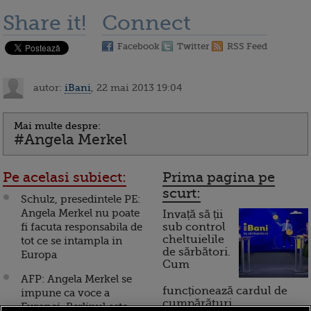
Share it!
Connect
Facebook
Twitter
RSS Feed
autor:
iBani
, 22 mai 2013 19:04
Mai multe despre:
#Angela Merkel
Pe acelasi subiect:
Prima pagina pe
scurt:
Schulz, presedintele PE:
Angela Merkel nu poate
Invață să ții
fi facuta responsabila de
sub control
cheltuielile
tot ce se intampla in
de sărbători.
Europa
Cum
AFP: Angela Merkel se
funcționează cardul de
impune ca voce a
cumpărături
Europei. Berlinul este