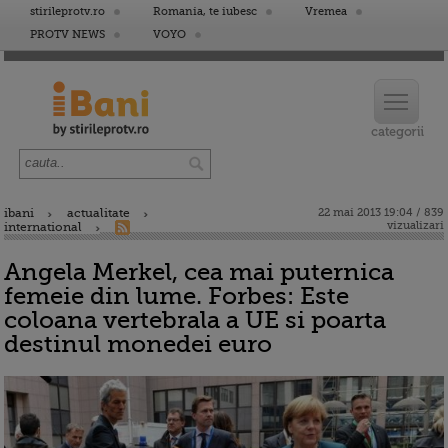
stirileprotv.ro
Romania, te iubesc
Vremea
PROTV NEWS
VOYO
ibani
actualitate
22 mai 2013 19:04 / 839
vizualizari
international
Angela Merkel, cea mai puternica
femeie din lume. Forbes: Este
coloana vertebrala a UE si poarta
destinul monedei euro