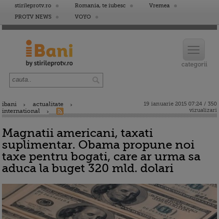
stirileprotv.ro
Romania, te iubesc
Vremea
PROTV NEWS
VOYO
ibani
actualitate
19 ianuarie 2015 07:24 / 350
vizualizari
international
Magnatii americani, taxati
suplimentar. Obama propune noi
taxe pentru bogati, care ar urma sa
aduca la buget 320 mld. dolari