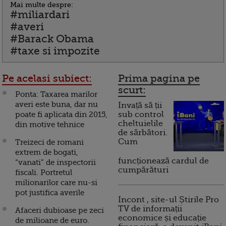
Mai multe despre:
#miliardari
#averi
#Barack Obama
#taxe si impozite
Pe acelasi subiect:
Prima pagina pe
scurt:
Ponta: Taxarea marilor
averi este buna, dar nu
Invață să ții
poate fi aplicata din 2015,
sub control
cheltuielile
din motive tehnice
de sărbători.
Cum
Treizeci de romani
extrem de bogati,
funcționează cardul de
“vanati” de inspectorii
cumpărături
fiscali. Portretul
milionarilor care nu-si
pot justifica averile
Incont , site-ul Știrile Pro
TV de informații
Afaceri dubioase pe zeci
economice și educație
de milioane de euro.