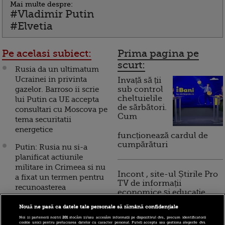
Mai multe despre:
#Vladimir Putin
#Elvetia
Pe acelasi subiect:
Prima pagina pe
scurt:
Rusia da un ultimatum
Ucrainei in privinta
Invață să ții
gazelor. Barroso ii scrie
sub control
cheltuielile
lui Putin ca UE accepta
de sărbători.
consultari cu Moscova pe
Cum
tema securitatii
energetice
funcționează cardul de
cumpărături
Putin: Rusia nu si-a
planificat actiunile
militare in Crimeea si nu
Incont , site-ul Știrile Pro
a fixat un termen pentru
TV de informații
recunoasterea
economice și educație
independentei
financiară, a devenit iBani
Transnistriei
Nouă ne pasă ca datele tale personale să rămână confidențiale
Noi și partenerii noștri
201
stocăm și/sau accesăm informații pe dispozitivul dvs., precum identificatorii
cookie unici pentru prelucrarea datelor cu caracter personal. Puteți accepta sau gestiona alegerile dvs.