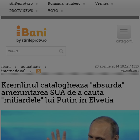
stirileprotv.ro
Romania, te iubesc
Vremea
PROTV NEWS
VOYO
ibani
actualitate
20 aprilie 2014 18:12 / 1313
vizualizari
international
Kremlinul catalogheaza "absurda"
amenintarea SUA de a cauta
"miliardele" lui Putin in Elvetia