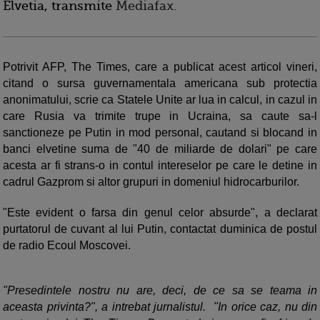
Elvetia, transmite
Mediafax.
Potrivit AFP, The Times, care a publicat acest articol vineri,
citand o sursa guvernamentala americana sub protectia
anonimatului, scrie ca Statele Unite ar lua in calcul, in cazul in
care Rusia va trimite trupe in Ucraina, sa caute sa-l
sanctioneze pe Putin in mod personal, cautand si blocand in
banci elvetine suma de "40 de miliarde de dolari" pe care
acesta ar fi strans-o in contul intereselor pe care le detine in
cadrul Gazprom si altor grupuri in domeniul hidrocarburilor.
"Este evident o farsa din genul celor absurde", a declarat
purtatorul de cuvant al lui Putin, contactat duminica de postul
de radio Ecoul Moscovei.
"Presedintele nostru nu are, deci, de ce sa se teama in
aceasta privinta?", a intrebat jurnalistul. "In orice caz, nu din