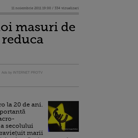
11 noiembrie 2011 19:00 / 334 vizualizari
noi masuri de
i reduca
Ads by INTERNET PROTV
 la 20 de ani.
portantă
acro-
a secolului
raviețuit marii