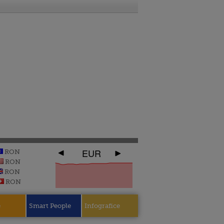
EUR
RON
RON
RON
RON
e
Smart People
Infografice