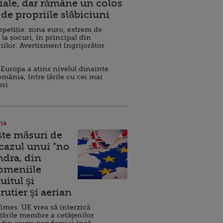
ale, dar rămâne un colos
de propriile slăbiciuni
repetiție: zona euro, extrem de
 la șocuri, în principal din
iilor. Avertisment îngrijorător
Europa a atins nivelul dinainte
omânia, între țările cu cei mai
eri
na
ște măsuri de
 cazul unui ”no
ndra, din
Domeniile
uitul şi
rutier şi aerian
imes: UE vrea să interzică
 țările membre a cetăţenilor