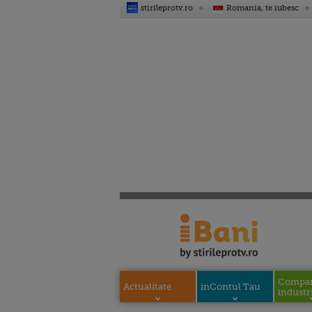
stirileprotv.ro
Romania, te iubesc
Compani
Actualitate
inContul Tau
industri