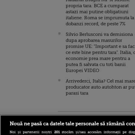
propria tara. BCE a cumparat
astazi mai putine obligatiuni
italiene. Roma se imprumuta la
dobanzi record, de peste 7%
Silvio Berlusconi va demisiona
dupa aprobarea masurilor
promise UE: "Important e sa fac
ce este bine pentru tara". Italia, 
economie prea mare pentru a
putea fi salvata cu toti banii
Europei VIDEO
Arrivederci, Italia? Cel mai mar
producator auto autohton ar pu
parasi tara
Stirileprotv.ro
ilike-it.
Nouă ne pasă ca datele tale personale să rămână con
Noi și partenerii noștri
201
stocăm și/sau accesăm informații pe disp