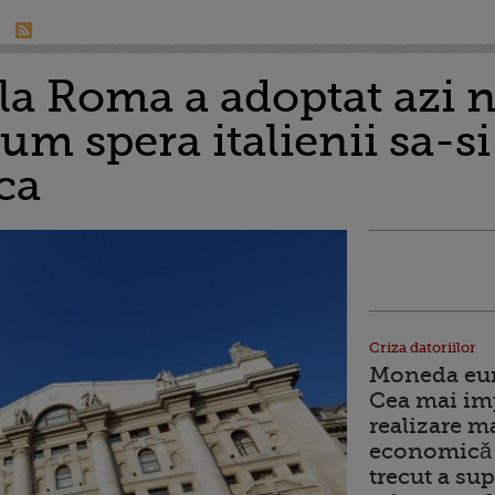
la Roma a adoptat azi 
Cum spera italienii sa-s
ca
Criza datoriilor
Moneda euro
Cea mai im
realizare m
economică 
trecut a sup