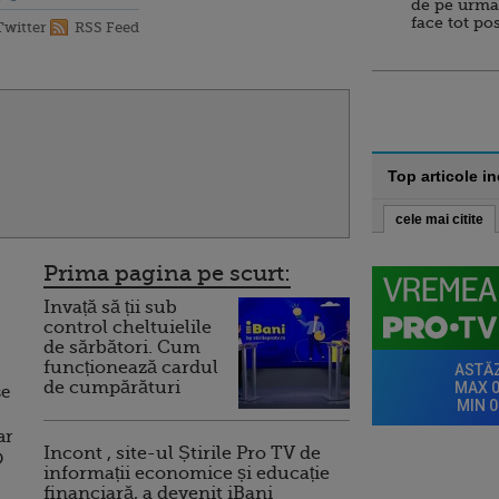
de pe urma
face tot po
Twitter
RSS Feed
Top articole i
cele mai citite
Prima pagina pe scurt:
Invață să ții sub
control cheltuielile
de sărbători. Cum
funcționează cardul
de cumpărături
se
ar
Incont , site-ul Știrile Pro TV de
O
informații economice și educație
financiară, a devenit iBani