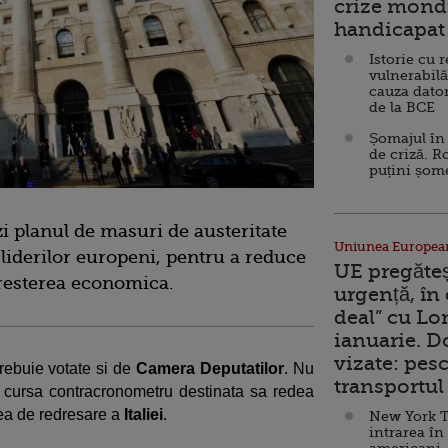
crize mondi
handicapat 
Istorie cu 
vulnerabilă
cauza dator
de la BCE
Șomajul în 
de criză. R
puțini șom
zi planul de masuri de austeritate
Uniunea Europea
liderilor europeni, pentru a reduce
UE pregăte
cresterea economica.
urgență, în
deal” cu Lo
ianuarie. 
vizate: pesc
trebuie votate si de
Camera Deputatilor
. Nu
transportul 
 cursa contracronometru destinata sa redea
tea de redresare a
Italiei
.
New York T
intrarea în