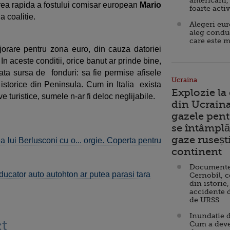
americani,
rea rapida a fostului comisar european
Mario
foarte acti
a coalitie.
Alegeri eu
aleg condu
care este m
jorare pentru zona euro, din cauza datoriei
In aceste conditii, orice banut ar prinde bine,
ta sursa de fonduri: sa fie permise afisele
Ucraina
istorice din Peninsula. Cum in Italia exista
Explozie la
turistice, sumele n-ar fi deloc neglijabile.
din Ucraina
gazele pent
se întâmplă 
gaze ruseșt
 lui Berlusconi cu o... orgie. Coperta pentru
continent
Documente d
oducator auto autohton ar putea parasi tara
Cernobîl, c
din istorie,
accidente 
de URSS
Inundație d
t
Cum a deve