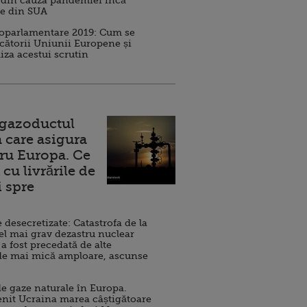
 din cauza pandemiei încă
ve din SUA
roparlamentare 2019: Cum se
cătorii Uniunii Europene și
iza acestui scrutin
 gazoductul
 care asigura
ru Europa. Ce
cu livrările de
i spre
esecretizate: Catastrofa de la
el mai grav dezastru nuclear
 a fost precedată de alte
de mai mică amploare, ascunse
e gaze naturale în Europa.
nit Ucraina marea câștigătoare