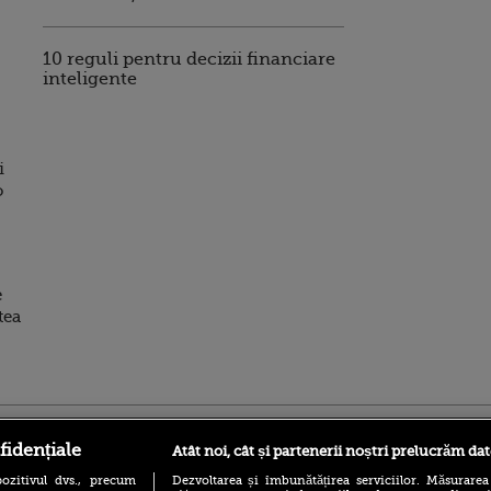
10 reguli pentru decizii financiare
inteligente
i
o
e
tea
ro
foodstory.ro
Procinema.ro
fidențiale
Atât noi, cât și partenerii noștri prelucrăm dat
ozitivul dvs., precum
Dezvoltarea și îmbunătățirea serviciilor. Măsurarea