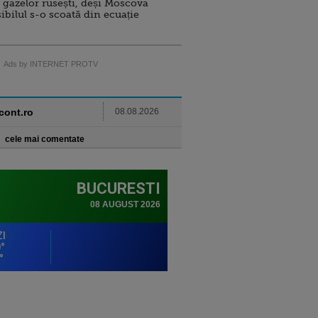
 gazelor rusești, deși Moscova
sibilul s-o scoată din ecuație
Ads by INTERNET PROTV
ncont.ro
08.08.2026
cele mai comentate