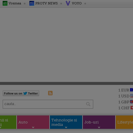
Vremea
PROTV NEWS
VOYO
1 EUR
1 USD
1 GBP
1 CHF
i si
Tehnologie si
Auto
Job-uri
Lifestyl
i
media