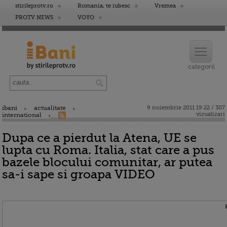
stirileprotv.ro
Romania, te iubesc
Vremea
PROTV NEWS
VOYO
ibani
actualitate
9 noiembrie 2011 19:22 / 307
vizualizari
international
Dupa ce a pierdut la Atena, UE se
lupta cu Roma. Italia, stat care a pus
bazele blocului comunitar, ar putea
sa-i sape si groapa VIDEO