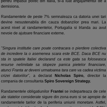
pentru impasul politic din Italia, si-a luat angajamentul de a
demisiona.
Randamentele de peste 7% semnaleaza ca datoria unei tari
devine nesustenabila din cauza dobanzilor prea mari. La
acest nivel al randamentelor, Portugalia si Irlanda au avut
nevoie de ajutoare financiare externe.
"Singura institutie care poate contracara o pierdere colectiva
de incredere la o asemenea scara este BCE. Daca BCE nu
sta in spatele Italiei declarand ca este gata sa foloseasca
resurse nelimitate sa stopeze panica pietelor financiare,
atunci Franta ar deveni urmatoarea tara care va cadea victima
crizei datoriilor"
, a declarat
Nicholas Spiro,
director la
compania de consultanta
Spiro Sovereign Strategy.
Randamentele obligatiunilor
Frantei
se indeparteaza de cele
ale statelor considerate sigure din zona euro si se apropie de
randamentele tarilor de la periferia uniunii monetare. Astfel,