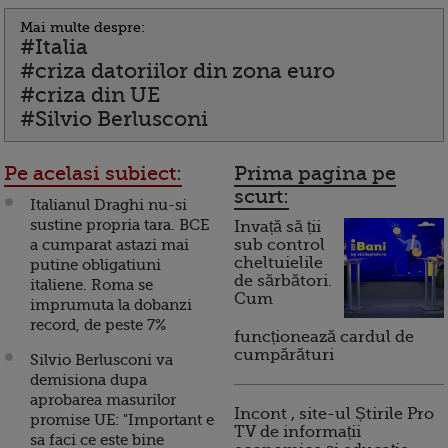
Mai multe despre:
#Italia
#criza datoriilor din zona euro
#criza din UE
#Silvio Berlusconi
Pe acelasi subiect:
Prima pagina pe
scurt:
Italianul Draghi nu-si
sustine propria tara. BCE
Invață să ții
a cumparat astazi mai
sub control
cheltuielile
putine obligatiuni
de sărbători.
italiene. Roma se
Cum
imprumuta la dobanzi
record, de peste 7%
funcționează cardul de
cumpărături
Silvio Berlusconi va
demisiona dupa
aprobarea masurilor
Incont , site-ul Știrile Pro
promise UE: "Important e
TV de informații
sa faci ce este bine