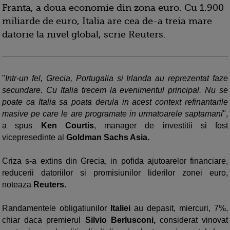
Franta, a doua economie din zona euro. Cu 1.900
miliarde de euro, Italia are cea de-a treia mare
datorie la nivel global, scrie Reuters.
"
Intr-un fel, Grecia, Portugalia si Irlanda au reprezentat faze
secundare. Cu Italia trecem la evenimentul principal. Nu se
poate ca Italia sa poata derula in acest context refinantarile
masive pe care le are programate in urmatoarele saptamani
",
a spus
Ken Courtis
, manager de investitii si fost
vicepresedinte al
Goldman Sachs Asia.
Criza s-a extins din Grecia, in pofida ajutoarelor financiare,
reducerii datoriilor si promisiunilor liderilor zonei euro,
noteaza
Reuters.
Randamentele obligatiunilor
Italiei
au depasit, miercuri, 7%,
chiar daca premierul
Silvio Berlusconi,
considerat vinovat