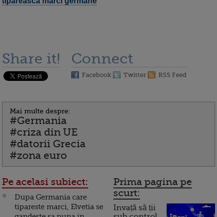
tipareasca marci germane
Share it!
Connect
Facebook
Twitter
RSS Feed
Mai multe despre:
#Germania
#criza din UE
#datorii Grecia
#zona euro
Pe acelasi subiect:
Prima pagina pe
scurt:
Dupa Germania care
tipareste marci, Elvetia se
Invață să ții
gandeste sa puna in
sub control