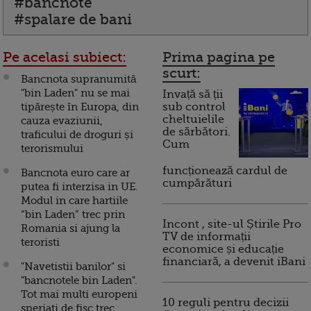
#bancnote
#spalare de bani
Pe acelasi subiect:
Prima pagina pe
scurt:
Bancnota supranumită
"bin Laden" nu se mai
Invață să ții
tipărește în Europa, din
sub control
cheltuielile
cauza evaziunii,
de sărbători.
traficului de droguri și
Cum
terorismului
funcționează cardul de
Bancnota euro care ar
cumpărături
putea fi interzisa in UE.
Modul in care hartiile
“bin Laden” trec prin
Incont , site-ul Știrile Pro
Romania si ajung la
TV de informații
teroristi
economice și educație
financiară, a devenit iBani
"Navetistii banilor" si
"bancnotele bin Laden".
Tot mai multi europeni
10 reguli pentru decizii
speriati de fisc trec