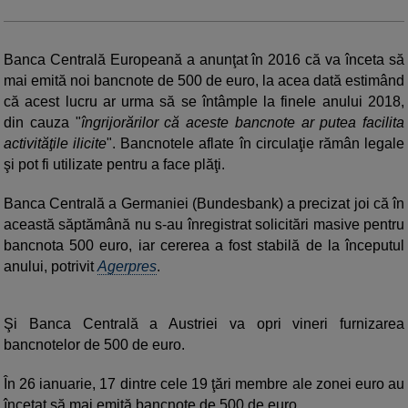
Banca Centrală Europeană a anunţat în 2016 că va înceta să
mai emită noi bancnote de 500 de euro, la acea dată estimând
că acest lucru ar urma să se întâmple la finele anului 2018,
din cauza "
îngrijorărilor că aceste bancnote ar putea facilita
activităţile ilicite
". Bancnotele aflate în circulaţie rămân legale
şi pot fi utilizate pentru a face plăţi.
Banca Centrală a Germaniei (Bundesbank) a precizat joi că în
această săptămână nu s-au înregistrat solicitări masive pentru
bancnota 500 euro, iar cererea a fost stabilă de la începutul
anului, potrivit
Agerpres
.
Şi Banca Centrală a Austriei va opri vineri furnizarea
bancnotelor de 500 de euro.
În 26 ianuarie, 17 dintre cele 19 ţări membre ale zonei euro au
încetat să mai emită bancnote de 500 de euro.