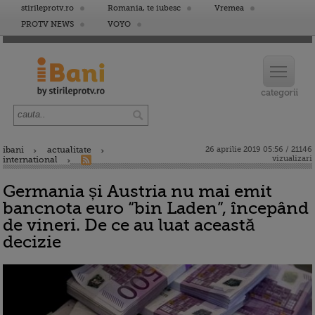
stirileprotv.ro
Romania, te iubesc
Vremea
PROTV NEWS
VOYO
ibani
actualitate
26 aprilie 2019 05:56 / 21146
vizualizari
international
Germania și Austria nu mai emit
bancnota euro “bin Laden”, începând
de vineri. De ce au luat această
decizie