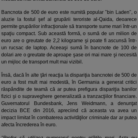
Bancnota de 500 de euro este numită popular "bin Laden", o
aluzie la fostul şef al grupării teroriste al-Qaida, deoarece
permite grupărilor infracţionale să transporte sume mari într-un
spaţiu compact. Sub această formă, o sumă de un milion de
euro are o greutate de 2,2 kilograme şi poate fi ascunsă într-
un rucsac de laptop. Aceeaşi sumă în bancnote de 100 de
dolari are o greutate de aproape şase ori mai mare şi necesită
un mijloc de transport mult mai vizibil.
Însă, dacă în alte ţări reacţia la dispariţia bancnotei de 500 de
euro a fost mult mai modestă, în Germania a generat critici
răspândite de teamă că ar putea prefigura dispariţia banilor
fizici şi o supraveghere generalizată a tranzacţiilor financiare.
Guvernatorul Bundesbank, Jens Weidmann, a denunţat
decizia BCE din 2016, apreciind că aceasta va avea un
impact limitat în combaterea activităţilor criminale dar ar putea
afecta încrederea în euro.
"Prefer să utilizez numerarul pentru plăţile mari. Asta nu