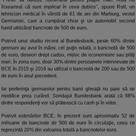
înseamnă că sunt implicat în ceva dubios
", spune Rolf, un
tehnician medical în vârstă de 61 de ani din Marburg, vestul
Germaniei, care a cumpărat chiar şi un automobil second
hand utilizând bancnote de 500 de euro.
Potrivit unui studiu recent al Bundesbank, peste 60% dintre
germani au avut în mâini, cel puţin odată, o bancnotă de 500
de euro, deseori drept cadou, mijloc de economisire sau plăţi
mari. În zona euro, doar 30% dintre persoanele intervievate de
BCE în 2015 şi 2016 au utilizat o bancnotă de 200 sau de 500
de euro în anul precedent.
Iar preferinţa germanilor pentru banii gheaţă nu pare să se
modifice prea curând. Sondajul Bundesbank arată că 88%
dintre respondenţi vor să plătească cu cash şi în viitor.
Potrivit estimărilor BCE, în prezent sunt aproximativ 52 de
milioane de bancnote de 500 de euro în circulaţie, ceea ce
reprezintă 20% din valoarea totală a bancnotelor euro.