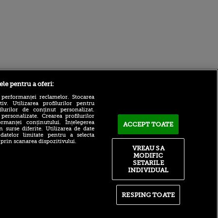
ele pentru a oferi:
Sport.ro
 performanței reclamelor. Stocarea
v. Utilizarea profilurilor pentru
ilurilor de conținut personalizat.
 personalizate. Crearea profilurilor
rmanței conținutului. Înțelegerea
ACCEPT TOATE
n surse diferite. Utilizarea de date
 datelor limitate pentru a selecta
 prin scanarea dispozitivului.
VREAU SA
MODIFIC
Barcelona a trimis oferta
ntru
SETARILE
pentru Rodri! Decizia luată
ita lui,
INDIVIDUAL
de Manchester City
t tată!
După 0-5 cu Tromso, CFR
, Adela
Cluj vinde tot!
rol
RESPING TOATE
V
Marin Barbu a explicat
rezultatele slabe ale
pă o
echipelor românești din