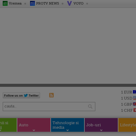
Vremea
PROTV NEWS
VOYO
1 EUR
1 USD
1 GBP
1 CHF
i si
Tehnologie si
Auto
Job-uri
Lifestyl
i
media