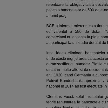
referitoare la obligativitatea dezva
posesia bancnotelor de 500 de eur
anumit prag.
BCE a informat miercuri ca a tinut 
echivalentul a 580 de dolari, "ar 
comercianti nu accepta la plata ban
au participat la un studiu derulat d
Insa, ideea eliminarii bancnotelor
unde exista ingrijorarea ca acesta 
a tranzactiilor cu numerar. Platile
decat in multe alte state occidenta
anii 1920, cand Germania a cunoscut 
Potrivit Bundesbank, aproximativ 7
national in 2014 au fost efectuate in
Clemens Fuest, seful institutului 
teorie renuntarea la bancnotele c
negative, fiind mai dificil sa fie pas