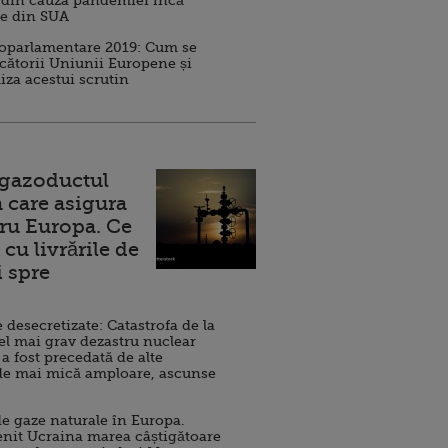
 din cauza pandemiei încă
ve din SUA
roparlamentare 2019: Cum se
cătorii Uniunii Europene și
iza acestui scrutin
 gazoductul
 care asigura
ru Europa. Ce
cu livrările de
i spre
esecretizate: Catastrofa de la
el mai grav dezastru nuclear
 a fost precedată de alte
de mai mică amploare, ascunse
e gaze naturale în Europa.
nit Ucraina marea câștigătoare