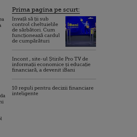
Prima pagina pe scurt:
Invață să ții sub
ea
control cheltuielile
a
de sărbători. Cum
funcționează cardul
de cumpărături
Incont , site-ul Știrile Pro TV de
informații economice și educație
financiară, a devenit iBani
10 reguli pentru decizii financiare
inteligente
nda
ni
l