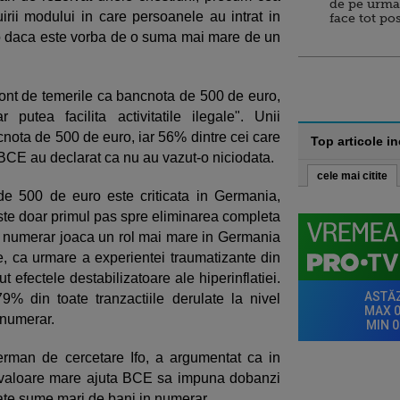
de pe urma
luirii modului in care persoanele au intrat in
face tot po
o daca este vorba de o suma mai mare de un
cont de temerile ca bancnota de 500 de euro,
putea facilita activitatile ilegale". Unii
cnota de 500 de euro, iar 56% dintre cei care
Top articole i
e BCE au declarat ca nu au vazut-o niciodata.
cele mai citite
 de 500 de euro este criticata in Germania,
este doar primul pas spre eliminarea completa
 cu numerar joaca un rol mai mare in Germania
le, ca urmare a experientei traumatizante din
efectele destabilizatoare ale hiperinflatiei.
9% din toate tranzactiile derulate la nivel
 numerar.
german de cercetare Ifo, a argumentat ca in
u valoare mare ajuta BCE sa impuna dobanzi
trate sume mari de bani in numerar.