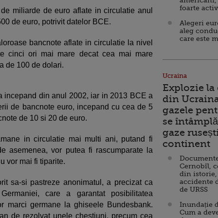
americani,
foarte acti
 miliarde de euro aflate in circulatie anul
00 de euro, potrivit datelor BCE.
Alegeri eu
aleg condu
care este m
oroase bancnote aflate in circulatie la nivel
te cinci ori mai mare decat cea mai mare
a de 100 de dolari.
Ucraina
Explozie la
a incepand din anul 2002, iar in 2013 BCE a
din Ucraina
erii de bancnote euro, incepand cu cea de 5
gazele pent
ncnote de 10 si 20 de euro.
se întâmplă 
gaze ruseșt
ane in circulatie mai multi ani, putand fi
continent
, de asemenea, vor putea fi rascumparate la
Documente d
vor mai fi tiparite.
Cernobîl, c
din istorie,
accidente 
rit sa-si pastreze anonimatul, a precizat ca
de URSS
 Germaniei, care a garantat posibilitatea
lor marci germane la ghiseele Bundesbank.
Inundație d
Cum a deve
an de rezolvat unele chestiuni, precum cea