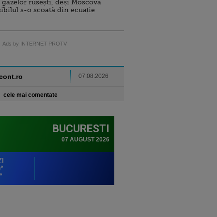
 gazelor rusești, deși Moscova
sibilul s-o scoată din ecuație
Ads by INTERNET PROTV
ncont.ro
07.08.2026
cele mai comentate