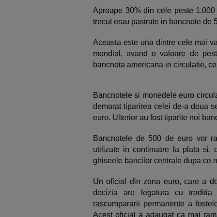
Aproape 30% din cele peste 1.000 de
trecut erau pastrate in bancnote de 5
Aceasta este una dintre cele mai val
mondial, avand o valoare de pes
bancnota americana in circulatie, ce
Bancnotele si monedele euro circul
demarat tiparirea celei de-a doua s
euro. Ulterior au fost tiparite noi ba
Bancnotele de 500 de euro vor ram
utilizate in continuare la plata si
ghiseele bancilor centrale dupa ce nu 
Un oficial din zona euro, care a do
decizia are legatura cu traditia
rascumpararii permanente a foste
Acest oficial a adaugat ca mai ram