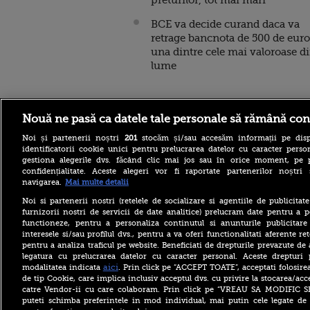
preturilor, tot mai mari
BCE va decide curand daca va
retrage bancnota de 500 de euro
una dintre cele mai valoroase d
lume
Nouă ne pasă ca datele tale personale să rămână con
Stirileprotv.ro
ilike-it.
Noi și partenerii noștri
201
stocăm și/sau accesăm informații pe disp
identificatorii cookie unici pentru prelucrarea datelor cu caracter person
gestiona alegerile dvs. făcând clic mai jos sau în orice moment, pe 
confidențialitate. Aceste alegeri vor fi raportate partenerilor noștr
navigarea.
Mai multe detalii
Noi si partenerii nostri (retelele de socializare si agentiile de publicita
furnizorii nostri de servicii de date analitice) prelucram date pentru a p
Ilie Bolojan a dezvăluit în ce
functioneze, pentru a personaliza continutul si anunturile publicitare
condiții va susţine PNL un
interesele si/sau profilul dvs., pentru a va oferi functionalitati aferente ret
Guvern tehnocrat
pentru a analiza traficul pe website. Beneficiati de drepturile prevazute de
Studiu: Somnul poate conta
legatura cu prelucrarea datelor cu caracter personal. Aceste drepturi 
mai mult decât dieta și
aici
modalitatea indicata
. Prin click pe “ACCEPT TOATE”, acceptati folosire
mișcarea pentru rezultatele
de tip Cookie, care implica inclusiv acceptul dvs. cu privire la stocarea/acc
școlare ale adolescenților
catre Vendor-ii cu care colaboram. Prin click pe “VREAU SA MODIFIC 
puteti schimba preferintele in mod individual, mai putin cele legate de 
Top 20 orașe preferate de