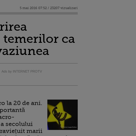
5 mai 2016 07:52 / 23207 vizualizari
rirea
 temerilor ca
evaziunea
Ads by INTERNET PROTV
 la 20 de ani.
portantă
acro-
a secolului
raviețuit marii