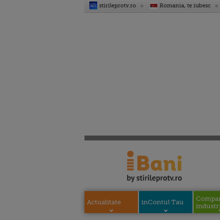
stirileprotv.ro
Romania, te iubesc
Compani
Actualitate
inContul Tau
industri