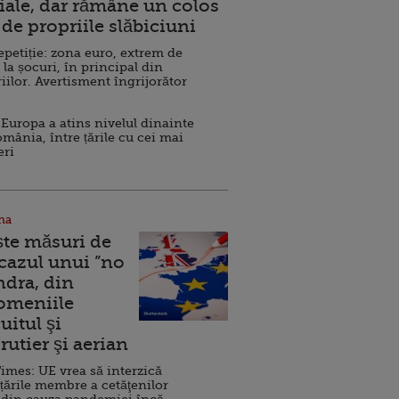
ale, dar rămâne un colos
de propriile slăbiciuni
repetiție: zona euro, extrem de
 la șocuri, în principal din
iilor. Avertisment îngrijorător
Europa a atins nivelul dinainte
omânia, între țările cu cei mai
eri
na
ște măsuri de
 cazul unui ”no
ndra, din
Domeniile
uitul şi
rutier şi aerian
imes: UE vrea să interzică
 țările membre a cetăţenilor