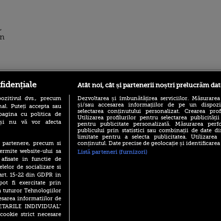
,
in
fidențiale
Atât noi, cât și partenerii noștri prelucrăm dat
ro
foodstory.ro
Procinema.ro
ozitivul dvs., precum
Dezvoltarea și îmbunătățirea serviciilor. Măsurarea
și/sau accesarea informațiilor de pe un dispoziti
al. Puteți accepta sau
selectarea conținutului personalizat. Crearea prof
pagina cu politica de
Utilizarea profilurilor pentru selectarea publicității
i și nu vă vor afecta
pentru publicitate personalizată. Măsurarea perfo
publicului prin statistici sau combinații de date di
limitate pentru a selecta publicitatea. Utilizarea
conținutul. Date precise de geolocație și identificarea
te partenere, precum si
ermite website-ului sa
Listă parteneri (furnizori)
 afisate in functie de
(P) Descoperă Lumea
Emoții intense pe
Evenimentelor din România
elelor de socializare si
Sebastian Stan! Iub
cu Transilvania Events!
 art. 15-22 din GDPR in
Annabelle, l-a făcu
pot fi exercitate prin
(P) Raku, gaming intens și o
Din 14 septembrie
a tuturor Tehnologiilor
pauză binemeritată cu...
Popescu revine în 
esarea informatiilor de
pizza Guseppe
principal la Pro T
SETARILE INDIVIDUAL”
(P) Poți folosi bonurile de
cookie strict necesare
La 88 de ani și du
masă pentru a comanda