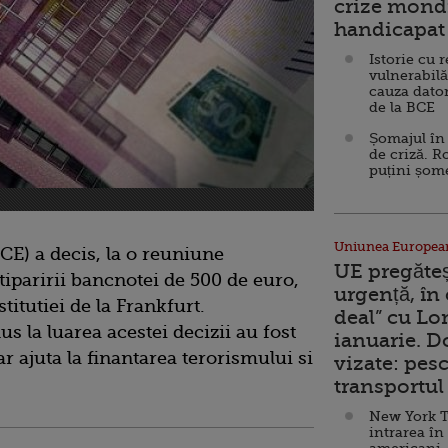
crize mondi
handicapat 
Istorie cu 
vulnerabilă
cauza dator
de la BCE
Șomajul în 
de criză. R
puțini șom
Uniunea Europea
E) a decis, la o reuniune
UE pregăte
tiparirii bancnotei de 500 de euro,
urgență, în
titutiei de la Frankfurt.
deal” cu Lo
s la luarea acestei decizii au fost
ianuarie. 
r ajuta la finantarea terorismului si
vizate: pesc
transportul 
New York T
intrarea în