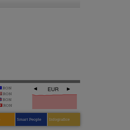
EUR
RON
RON
RON
RON
e
Smart People
Infografice