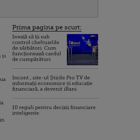
Prima pagina pe scurt:
Invață să ții sub
control cheltuielile
de sărbători. Cum
funcționează cardul
 și
de cumpărături
Incont , site-ul Știrile Pro TV de
oua
informații economice și educație
i
financiară, a devenit iBani
ta
10 reguli pentru decizii financiare
inteligente
in