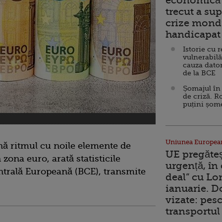
economică 
trecut a sup
crize mondi
handicapat 
Istorie cu 
vulnerabilă
cauza dator
de la BCE
Șomajul în 
de criză. R
puțini șom
Uniunea Europea
ină ritmul cu noile elemente de
UE pregăte
zona euro, arată statisticile
urgență, în
ntrală Europeană (BCE), transmite
deal” cu Lo
ianuarie. 
vizate: pesc
transportul 