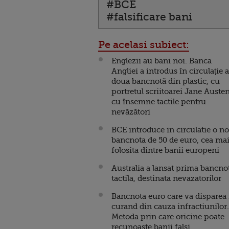
#BCE
#falsificare bani
Pe acelasi subiect:
Englezii au bani noi. Banca
Angliei a introdus în circulație a
doua bancnotă din plastic, cu
portretul scriitoarei Jane Austen
cu însemne tactile pentru
nevăzători
BCE introduce in circulatie o n
bancnota de 50 de euro, cea ma
folosita dintre banii europeni
Australia a lansat prima bancno
tactila, destinata nevazatorilor
Bancnota euro care va disparea 
curand din cauza infractiunilor.
Metoda prin care oricine poate
recunoaste banii falsi