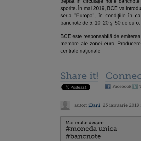
treptat în circulaţie noile bancnot
sporite. În mai 2019, BCE va introd
seria "Europa", în condiţiile în c
bancnote de 5, 10, 20 şi 50 de euro.
BCE este responsabilă de emiterea 
membre ale zonei euro. Producerea
centrale naţionale.
Share it!
Connec
Facebook
autor:
iBani
, 25 ianuarie 2019 
Mai multe despre:
#moneda unica
#bancnote