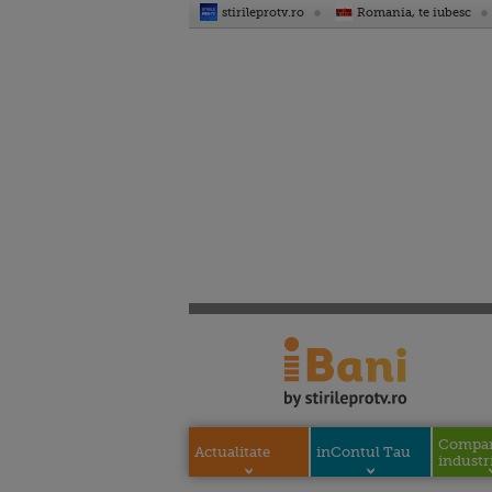
stirileprotv.ro
Romania, te iubesc
Compani
Actualitate
inContul Tau
industri