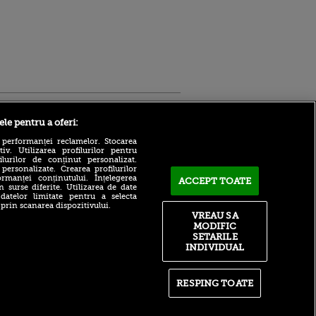
Sport.ro
ele pentru a oferi:
 performanței reclamelor. Stocarea
v. Utilizarea profilurilor pentru
ilurilor de conținut personalizat.
 personalizate. Crearea profilurilor
rmanței conținutului. Înțelegerea
ACCEPT TOATE
n surse diferite. Utilizarea de date
 datelor limitate pentru a selecta
Marin Barbu despre celebrul
 prin scanarea dispozitivului.
Dinamo - Foresta 4-5: ”Să vă
VREAU SA
ntru
zic una, cea mai tare!”
MODIFIC
ita lui,
(VOYO SPORT 1)
t tată!
SETARILE
INDIVIDUAL
Cele două condiții pe care
, Adela
trebuie să le îndeplinească
rol
U. Craiova contra lui KuPS!
V
Bogdan Lobonț: „Nu o să le
RESPING TOATE
pă o
fie ușor”
n film, Sir
Adrian Mititelu a răbufnit
se