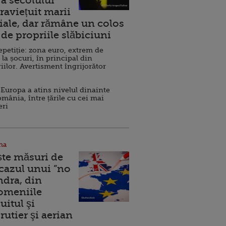
a secolului
raviețuit marii
ale, dar rămâne un colos
de propriile slăbiciuni
repetiție: zona euro, extrem de
 la șocuri, în principal din
iilor. Avertisment îngrijorător
Europa a atins nivelul dinainte
omânia, între țările cu cei mai
eri
na
ște măsuri de
 cazul unui ”no
ndra, din
Domeniile
uitul şi
rutier şi aerian