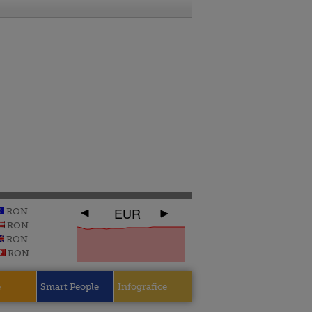
EUR
RON
RON
RON
RON
e
Smart People
Infografice