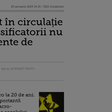
25 ianuarie 2019 14:15 / 3221 vizualizari
în circulație
sificatorii nu
ente de
Ads by INTERNET PROTV
 la 20 de ani.
portantă
acro-