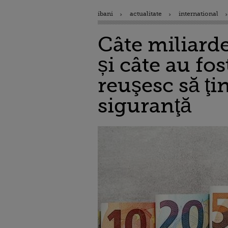
ibani
actualitate
international
Câte miliarde
și câte au fo
reuşesc să ţi
siguranţă