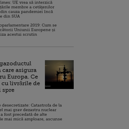
imes: UE vrea să interzică
 țările membre a cetăţenilor
 din cauza pandemiei încă
ve din SUA
roparlamentare 2019: Cum se
cătorii Uniunii Europene și
iza acestui scrutin
 gazoductul
 care asigura
ru Europa. Ce
cu livrările de
i spre
esecretizate: Catastrofa de la
el mai grav dezastru nuclear
 a fost precedată de alte
de mai mică amploare, ascunse