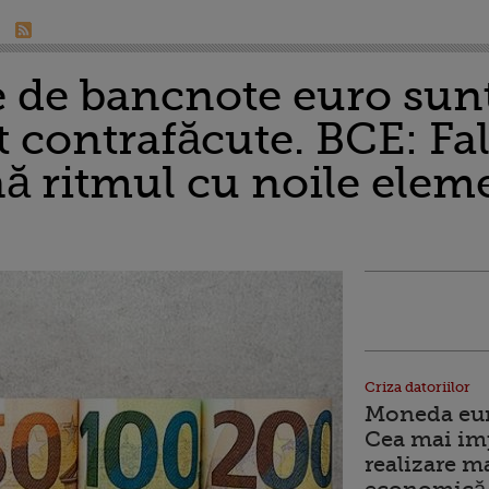
 de bancnote euro sunt 
st contrafăcute. BCE: Fal
nă ritmul cu noile elem
Criza datoriilor
Moneda euro
Cea mai im
realizare m