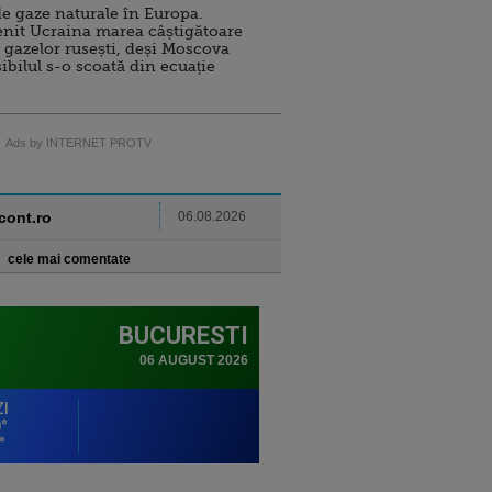
e gaze naturale în Europa.
nit Ucraina marea câștigătoare
 gazelor rusești, deși Moscova
sibilul s-o scoată din ecuație
Ads by INTERNET PROTV
ncont.ro
06.08.2026
cele mai comentate