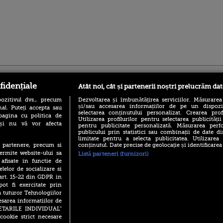
ro
foodstory.ro
Procinema.ro
fidențiale
Atât noi, cât și partenerii noștri prelucrăm dat
ozitivul dvs., precum
Dezvoltarea și îmbunătățirea serviciilor. Măsurarea
și/sau accesarea informațiilor de pe un dispoziti
al. Puteți accepta sau
selectarea conținutului personalizat. Crearea prof
pagina cu politica de
Utilizarea profilurilor pentru selectarea publicității
i și nu vă vor afecta
pentru publicitate personalizată. Măsurarea perfo
publicului prin statistici sau combinații de date di
limitate pentru a selecta publicitatea. Utilizarea
conținutul. Date precise de geolocație și identificarea
te partenere, precum si
Emoții intense pe
ermite website-ului sa
Listă parteneri (furnizori)
Sebastian Stan! Iub
 afisate in functie de
Annabelle, l-a făcu
elelor de socializare si
 art. 15-22 din GDPR in
Din 14 septembrie
pot fi exercitate prin
Popescu revine în 
principal la Pro T
a tuturor Tehnologiilor
esarea informatiilor de
La 88 de ani și du
SETARILE INDIVIDUAL”
carieră fabuloasă î
cookie strict necesare
Anthony Hopkins 