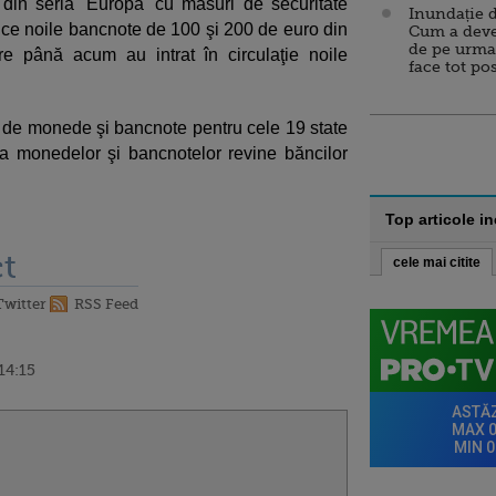
e din seria 'Europa' cu măsuri de securitate
Inundație d
uce noile bancnote de 100 şi 200 de euro din
Cum a deve
de pe urma
are până acum au intrat în circulaţie noile
face tot po
de monede şi bancnote pentru cele 19 state
 monedelor şi bancnotelor revine băncilor
Top articole i
t
cele mai citite
Twitter
RSS Feed
14:15