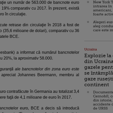
New York T
culaţie un număr de 563.000 de bancnote euro
intrarea în
 19% comparativ cu 2017. În prezent, există
americani,
o în circulaţie.
foarte acti
Alegeri eu
ute retrase din circulaţie în 2018 a fost de
aleg condu
care este m
o (35,6 milioane de dolari), comparativ cu 36
datele BCE.
Ucraina
esbank) a informat că numărul bancnotelor
Explozie la
 cu 20%, la aproximativ 58.000.
din Ucraina
gazele pent
iguranţă ale bancnotelor din zona euro este
se întâmplă 
 apreciat Johannes Beermann, membru al
gaze ruseșt
continent
uro contrafăcute în Germania au totalizat 3,4
Documente d
Cernobîl, c
dere faţă de 4,1 milioane de euro în 2017.
din istorie,
accidente 
ancnotelor euro, BCE a decis să introducă
de URSS