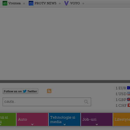
Vremea
PROTV NEWS
VOYO
1 EUR
1 USD
1 GBP
1 CHF
i si
Tehnologie si
Auto
Job-uri
Lifestyl
i
media