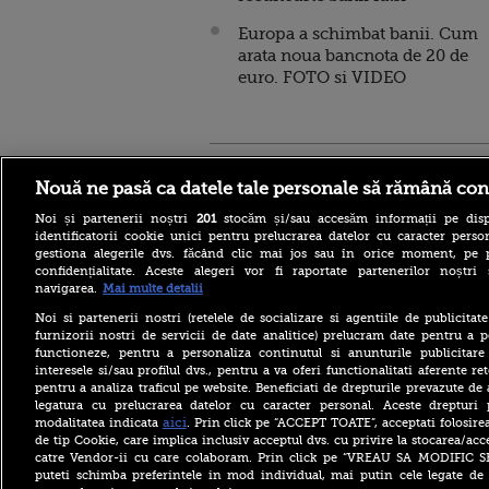
Europa a schimbat banii. Cum
arata noua bancnota de 20 de
euro. FOTO si VIDEO
Stirileprotv.ro
ilike-it.
Nouă ne pasă ca datele tale personale să rămână con
Noi și partenerii noștri
201
stocăm și/sau accesăm informații pe disp
identificatorii cookie unici pentru prelucrarea datelor cu caracter person
gestiona alegerile dvs. făcând clic mai jos sau în orice moment, pe 
confidențialitate. Aceste alegeri vor fi raportate partenerilor noștr
navigarea.
Mai multe detalii
Noi si partenerii nostri (retelele de socializare si agentiile de publicita
furnizorii nostri de servicii de date analitice) prelucram date pentru a p
functioneze, pentru a personaliza continutul si anunturile publicitare
interesele si/sau profilul dvs., pentru a va oferi functionalitati aferente ret
pentru a analiza traficul pe website. Beneficiati de drepturile prevazute de
legatura cu prelucrarea datelor cu caracter personal. Aceste drepturi 
aici
modalitatea indicata
. Prin click pe “ACCEPT TOATE”, acceptati folosire
de tip Cookie, care implica inclusiv acceptul dvs. cu privire la stocarea/acc
catre Vendor-ii cu care colaboram. Prin click pe “VREAU SA MODIFIC 
puteti schimba preferintele in mod individual, mai putin cele legate de 