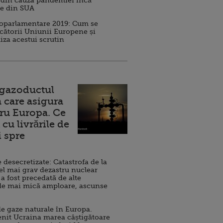
 din cauza pandemiei încă
ve din SUA
roparlamentare 2019: Cum se
cătorii Uniunii Europene și
iza acestui scrutin
 gazoductul
 care asigura
ru Europa. Ce
cu livrările de
i spre
esecretizate: Catastrofa de la
el mai grav dezastru nuclear
 a fost precedată de alte
de mai mică amploare, ascunse
e gaze naturale în Europa.
nit Ucraina marea câștigătoare