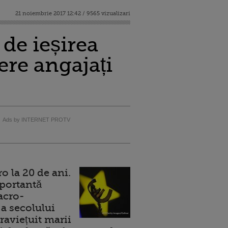
21 noiembrie 2017 12:42 / 9565 vizualizari
 de ieșirea
ere angajați
Ads by INTERNET PROTV
 la 20 de ani.
portantă
acro-
a secolului
raviețuit marii