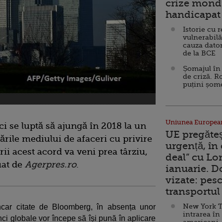
crize mondi
handicapat 
Istorie cu 
vulnerabilă
cauza dator
de la BCE
Șomajul în 
de criză. R
puțini șom
Uniunea Europea
ici se luptă să ajungă în 2018 la un
UE pregăte
ările mediului de afaceri cu privire
urgență, în
rii acest acord va veni prea târziu,
deal” cu Lo
uat de
Agerpres.ro
.
ianuarie. 
vizate: pesc
transportul 
New York T
ncar citate de Bloomberg, în absența unor
intrarea în
ci globale vor începe să își pună în aplicare