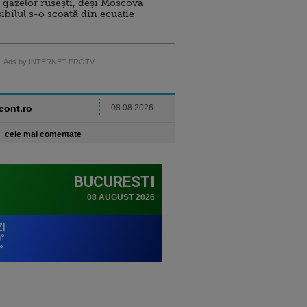
 gazelor rusești, deși Moscova
sibilul s-o scoată din ecuație
Ads by INTERNET PROTV
ncont.ro
08.08.2026
cele mai comentate