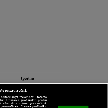
Sport.ro
ele pentru a oferi:
 performanței reclamelor. Stocarea
v. Utilizarea profilurilor pentru
ilurilor de conținut personalizat.
 personalizate. Crearea profilurilor