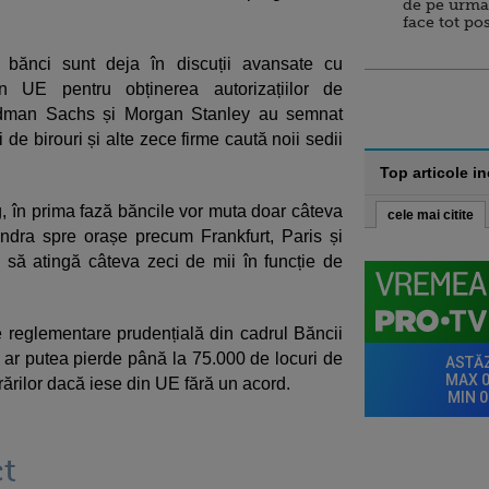
de pe urma
face tot po
bănci sunt deja în discuții avansate cu
n UE pentru obținerea autorizațiilor de
oldman Sachs și Morgan Stanley au semnat
 de birouri și alte zece firme caută noii sedii
Top articole i
g, în prima fază băncile vor muta doar câteva
cele mai citite
ndra spre orașe precum Frankfurt, Paris și
 să atingă câteva zeci de mii în funcție de
e reglementare prudențială din cadrul Băncii
e ar putea pierde până la 75.000 de locuri de
rărilor dacă iese din UE fără un acord.
t