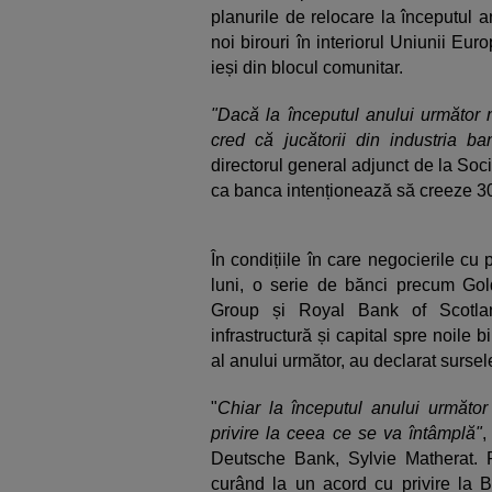
planurile de relocare la începutul a
noi birouri în interiorul Uniunii E
ieși din blocul comunitar.
"Dacă la începutul anului următor n
cred că jucătorii din industria ba
directorul general adjunct de la S
ca banca intenționează să creeze 30
În condițiile în care negocierile cu 
luni, o serie de bănci precum G
Group și Royal Bank of Scotla
infrastructură și capital spre noile b
al anului următor, au declarat surse
"
Chiar la începutul anului următor
privire la ceea ce se va întâmplă"
,
Deutsche Bank, Sylvie Matherat. P
curând la un acord cu privire la B