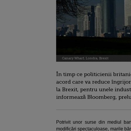
Canary Wharf, Londra, Brexit
În timp ce politicienii britan
acord care va reduce îngrijor
la Brexit, pentru unele indust
informează Bloomberg, prel
Potrivit unor surse din mediul ba
modificări spectaculoase, marile băn