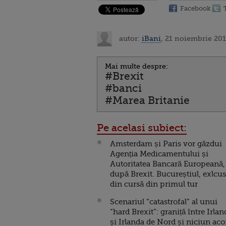
Facebook
autor:
iBani
, 21 noiembrie 201
Mai multe despre:
#Brexit
#banci
#Marea Britanie
Pe acelasi subiect:
Amsterdam și Paris vor găzdui
Agenția Medicamentului și
Autoritatea Bancară Europeană,
după Brexit. Bucureștiul, exlcus
din cursă din primul tur
Scenariul “catastrofal” al unui
“hard Brexit”: graniță între Irlan
și Irlanda de Nord și niciun aco