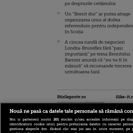
pe drepturile cetățenilor
Un “Brexit dur” ar putea atrage
organizarea unui al doilea
referendum pentru independen
în Scoția
A cincea rundă de negocieri
Londra-Bruxelles fără "pași
importanți" pe tema Brexitului.
Barnier anunță că “nu va fi în
măsură” să recomande trecerea 
următoarea fază
Stirileprotv.ro
ilike-it.
Nouă ne pasă ca datele tale personale să rămână con
Noi și partenerii noștri
201
stocăm și/sau accesăm informații pe disp
identificatorii cookie unici pentru prelucrarea datelor cu caracter person
gestiona alegerile dvs. făcând clic mai jos sau în orice moment, pe 