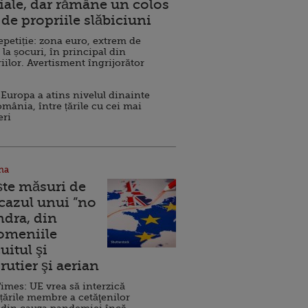
ale, dar rămâne un colos
de propriile slăbiciuni
repetiție: zona euro, extrem de
 la șocuri, în principal din
iilor. Avertisment îngrijorător
Europa a atins nivelul dinainte
omânia, între țările cu cei mai
eri
na
ște măsuri de
 cazul unui ”no
ndra, din
Domeniile
uitul şi
rutier şi aerian
imes: UE vrea să interzică
 țările membre a cetăţenilor