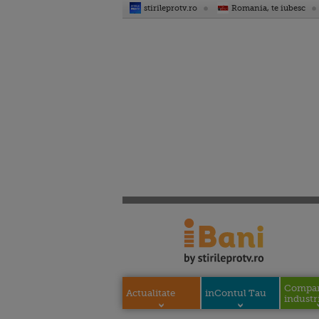
stirileprotv.ro
Romania, te iubesc
Compani
Actualitate
inContul Tau
industri