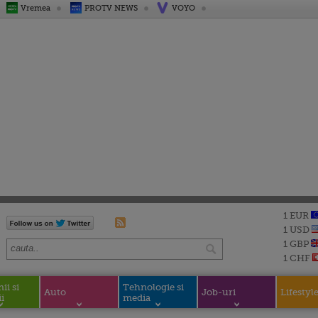
Vremea
PROTV NEWS
VOYO
1 EUR
1 USD
1 GBP
1 CHF
i si
Tehnologie si
Auto
Job-uri
Lifestyl
i
media