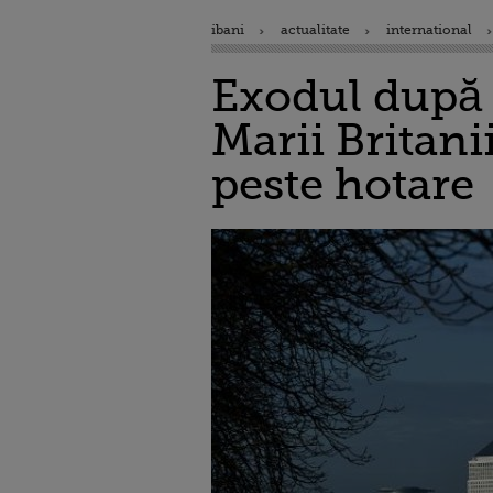
ibani
actualitate
international
Exodul după B
Marii Britani
peste hotare