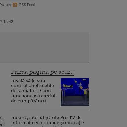
Twitter
RSS Feed
7 12:42
Prima pagina pe scurt:
Invață să ții sub
control cheltuielile
de sărbători. Cum
funcționează cardul
de cumpărături
Incont , site-ul Știrile Pro TV de
da
informații economice și educație
rd