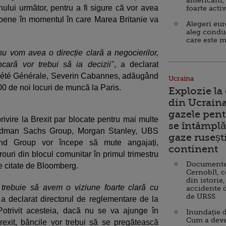
americani,
nului următor, pentru a fi sigure că vor avea
foarte acti
uropene în momentul în care Marea Britanie va
Alegeri eu
aleg condu
care este m
u vom avea o direcție clară a negocierilor,
ncară vor trebui să ia decizii"
, a declarat
ociété Générale, Severin Cabannes, adăugând
Ucraina
0 de noi locuri de muncă la Paris.
Explozie la
din Ucraina
gazele pent
privire la Brexit par blocate pentru mai multe
se întâmplă 
oldman Sachs Group, Morgan Stanley, UBS
gaze ruseșt
nd Group vor începe să mute angajați,
continent
irouri din blocul comunitar în primul trimestru
Documente d
le citate de Bloomberg.
Cernobîl, c
din istorie,
 trebuie să avem o viziune foarte clară cu
accidente 
de URSS
 a declarat directorul de reglementare de la
otrivit acesteia, dacă nu se va ajunge în
Inundație d
Cum a deve
rexit, băncile vor trebui să se pregătească