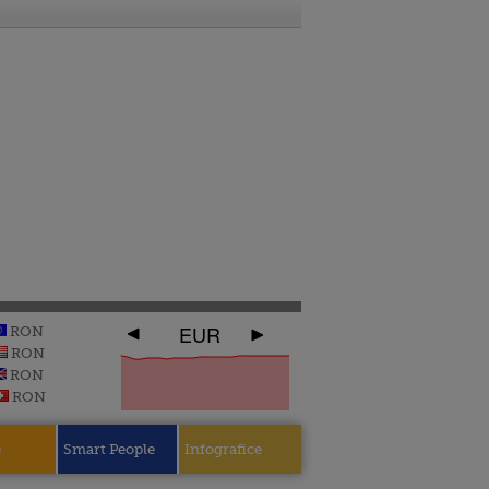
EUR
RON
RON
RON
RON
e
Smart People
Infografice