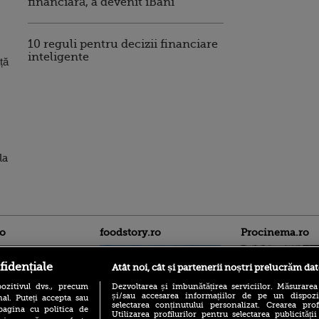
financiară, a devenit iBani
10 reguli pentru decizii financiare
inteligente
ță
la
ro
foodstory.ro
Procinema.ro
fidențiale
Atât noi, cât și partenerii noștri prelucrăm dat
ozitivul dvs., precum
Dezvoltarea și îmbunătățirea serviciilor. Măsurarea
și/sau accesarea informațiilor de pe un dispoziti
al. Puteți accepta sau
selectarea conținutului personalizat. Crearea prof
pagina cu politica de
Utilizarea profilurilor pentru selectarea publicității