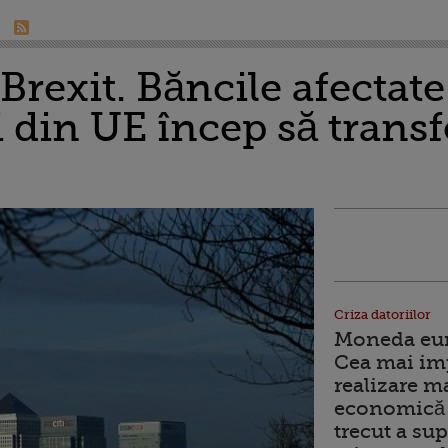
rexit. Băncile afectate
i din UE încep să transf
Criza datoriilor
Moneda euro
Cea mai im
realizare m
economică 
trecut a sup