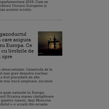
roparlamentare 2019: Cum se
cătorii Uniunii Europene și
iza acestui scrutin
 gazoductul
 care asigura
ru Europa. Ce
cu livrările de
i spre
esecretizate: Catastrofa de la
el mai grav dezastru nuclear
 a fost precedată de alte
de mai mică amploare, ascunse
e gaze naturale în Europa.
nit Ucraina marea câștigătoare
 gazelor rusești, deși Moscova
sibilul s-o scoată din ecuație