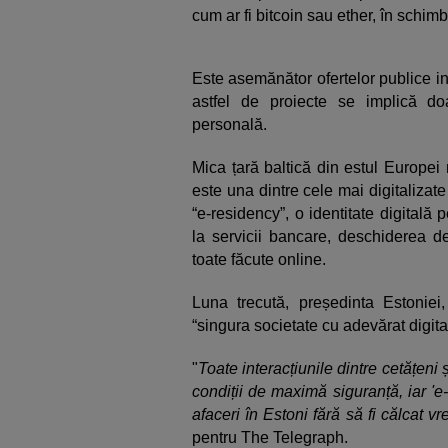
cum ar fi bitcoin sau ether, în schim
Este asemănător ofertelor publice ini
astfel de proiecte se implică doar
personală.
Mica țară baltică din estul Europei 
este una dintre cele mai digitalizate
“e-residency”, o identitate digitală 
la servicii bancare, deschiderea de 
toate făcute online.
Luna trecută, președinta Estoniei
“singura societate cu adevărat digita
"
Toate interacțiunile dintre cetățeni ș
condiții de maximă siguranță, iar 'e-
afaceri în Estoni fără să fi călcat v
pentru The Telegraph.