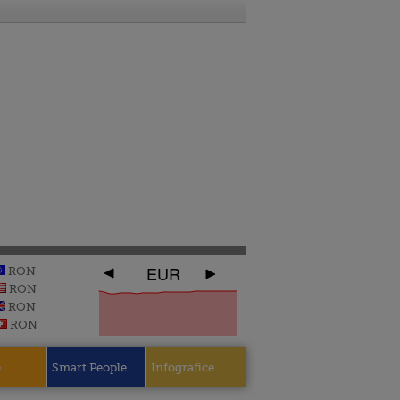
EUR
RON
RON
RON
RON
e
Smart People
Infografice