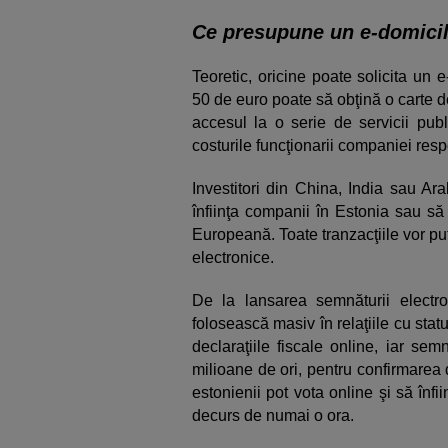
Ce presupune un e-domicil
Teoretic, oricine poate solicita un
50 de euro poate să obţină o carte de
accesul la o serie de servicii publ
costurile funcţionarii companiei resp
Investitori din China, India sau Ara
înfiinţa companii în Estonia sau să
Europeană. Toate tranzacţiile vor pute
electronice.
De la lansarea semnăturii electr
folosească masiv în relaţiile cu stat
declaraţiile fiscale online, iar se
milioane de ori, pentru confirmarea 
estonienii pot vota online şi să înf
decurs de numai o ora.