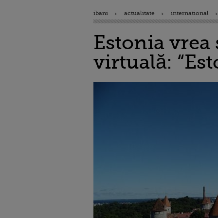
ibani
actualitate
international
Estonia vrea
virtuală: “Es