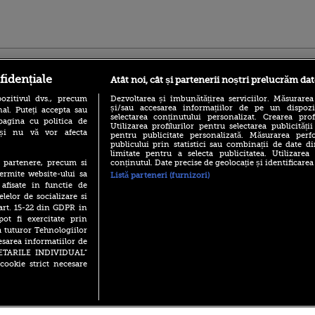
ro
foodstory.ro
Procinema.ro
fidențiale
Atât noi, cât și partenerii noștri prelucrăm dat
ozitivul dvs., precum
Dezvoltarea și îmbunătățirea serviciilor. Măsurarea
și/sau accesarea informațiilor de pe un dispoziti
al. Puteți accepta sau
selectarea conținutului personalizat. Crearea prof
pagina cu politica de
Utilizarea profilurilor pentru selectarea publicității
i și nu vă vor afecta
pentru publicitate personalizată. Măsurarea perfo
publicului prin statistici sau combinații de date di
limitate pentru a selecta publicitatea. Utilizarea
conținutul. Date precise de geolocație și identificarea
te partenere, precum si
(P) Descoperă Lumea
Emoții intense pe
ermite website-ului sa
Listă parteneri (furnizori)
Evenimentelor din România
Sebastian Stan! Iub
 afisate in functie de
cu Transilvania Events!
Annabelle, l-a făcu
elelor de socializare si
(P) Raku, gaming intens și o
 art. 15-22 din GDPR in
Din 14 septembrie
pauză binemeritată cu...
Popescu revine în 
pot fi exercitate prin
pizza Guseppe
principal la Pro T
a tuturor Tehnologiilor
(P) Poți folosi bonurile de
esarea informatiilor de
La 88 de ani și du
masă pentru a comanda
SETARILE INDIVIDUAL”
carieră fabuloasă î
mâncare acasă? Lista
cookie strict necesare
Anthony Hopkins 
aplicațiilor care le acceptă
lansează oficial î