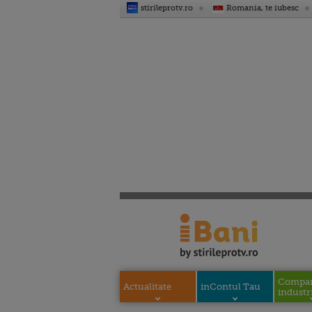
stirileprotv.ro
Romania, te iubesc
Compani
Actualitate
inContul Tau
industri