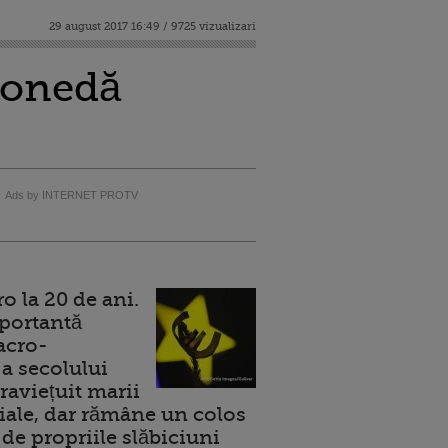
29 august 2017 16:49 / 9725 vizualizari
 monedă
Ads by INTERNET PROTV
 la 20 de ani.
portantă
acro-
a secolului
raviețuit marii
ale, dar rămâne un colos
de propriile slăbiciuni