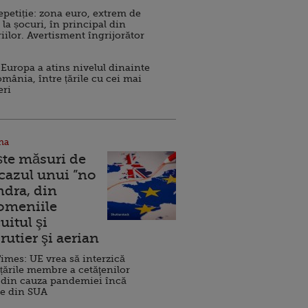
repetiție: zona euro, extrem de
 la șocuri, în principal din
iilor. Avertisment îngrijorător
Europa a atins nivelul dinainte
omânia, între țările cu cei mai
eri
na
ște măsuri de
 cazul unui ”no
ndra, din
Domeniile
uitul şi
rutier şi aerian
imes: UE vrea să interzică
 țările membre a cetăţenilor
 din cauza pandemiei încă
ve din SUA