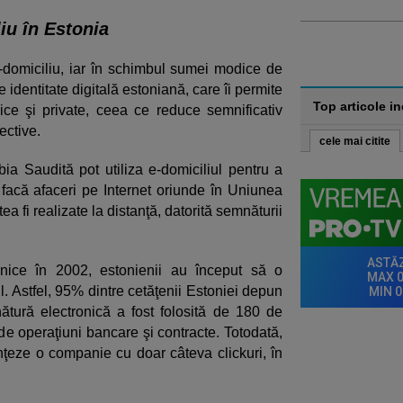
iu în Estonia
 e-domiciliu, iar în schimbul sumei modice de
 identitate digitală estoniană, care îi permite
Top articole i
ice şi private, ceea ce reduce semnificativ
ective.
cele mai citite
bia Saudită pot utiliza e-domiciliul pentru a
 facă afaceri pe Internet oriunde în Uniunea
a fi realizate la distanţă, datorită semnăturii
onice în 2002, estonienii au început să o
ul. Astfel, 95% dintre cetăţenii Estoniei depun
mnătură electronică a fost folosită de 180 de
de operaţiuni bancare şi contracte. Totodată,
iinţeze o companie cu doar câteva clickuri, în