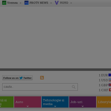
Vremea
PROTV NEWS
VOYO
1 EUR
1 USD
1 GBP
1 CHF
i si
Tehnologie si
Auto
Job-uri
Lifestyl
i
media