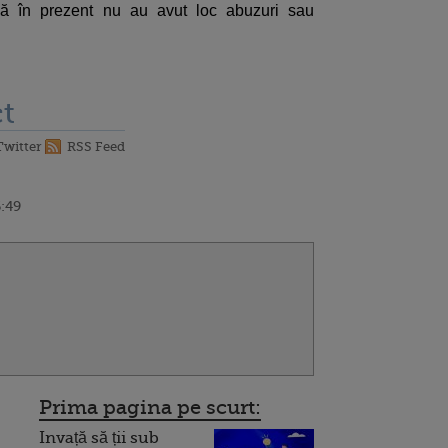
până în prezent nu au avut loc abuzuri sau
t
Twitter
RSS Feed
6:49
Prima pagina pe scurt:
Invață să ții sub