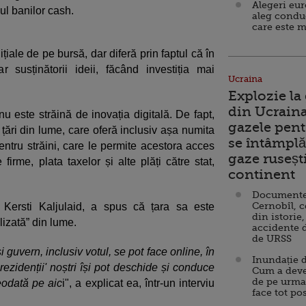
Alegeri eu
bul banilor cash.
aleg condu
care este m
țiale de pe bursă, dar diferă prin faptul că în
 susținătorii ideii, făcând investiția mai
Ucraina
Explozie la
din Ucraina
nu este străină de inovația digitală. De fapt,
gazele pent
 țări din lume, care oferă inclusiv așa numita
se întâmplă 
pentru străini, care le permite acestora acces
gaze ruseșt
firme, plata taxelor și alte plăți către stat,
continent
Documente d
Cernobîl, c
, Kersti Kaljulaid, a spus că țara sa este
din istorie,
lizată” din lume.
accidente 
de URSS
i guvern, inclusiv votul, se pot face online, în
Inundație d
rezidenții' noștri își pot deschide și conduce
Cum a deve
de pe urma
reodată pe aic
i", a explicat ea, într-un interviu
face tot po