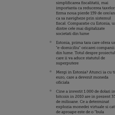
simplificarea fiscalitatii, mai
importanta ca reducerea taxelor
firma noua pierde 159 de ore/an
ca sa navigheze prin sistemul
fiscal. Comparatie cu Estonia, 
dintre cele mai digitalizate
societati din lume
Estonia, prima tara care ofera u
"e-domiciliu" oricarei companii
din lume. Totul despre proiectu
care ii va aduce statutul de
superputere
Mergi in Estonia? Atunci ia cu t
euro, care a devenit moneda
oficiala
Cine a investit 1.000 de dolari i
bitcoin in 2010 are in prezent 3
de milioane. Ce a determinat
explozia monedei virtuale si cat
de aproape este de o “bula