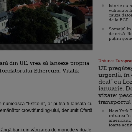
Istorie cu 
vulnerabilă
cauza dator
de la BCE
Șomajul în 
de criză. R
puțini șom
Uniunea Europea
țară din UE, vrea să lanseze propria
UE pregăte
 fondatorului Ethereum, Vitalik
urgență, în
deal” cu Lo
ianuarie. 
vizate: pesc
transportul 
 numească “Estcoin”, ar putea fi lansată cu
semănător crowdfunding-ului, denumit Ofertă
New York T
intrarea în
americani,
foarte acti
strângă bani din vânzarea de monede virtuale,