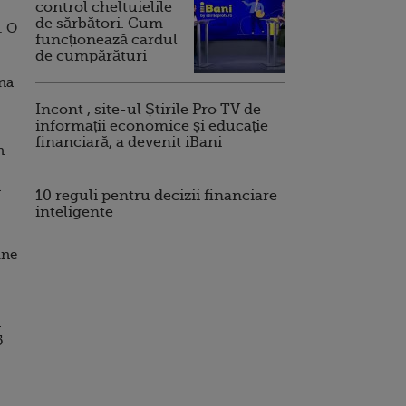
control cheltuielile
de sărbători. Cum
. O
funcționează cardul
de cumpărături
una
Incont , site-ul Știrile Pro TV de
informații economice și educație
financiară, a devenit iBani
n
l
10 reguli pentru decizii financiare
inteligente
ine
n
5