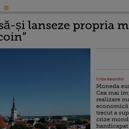
 să-și lanseze propria
tcoin”
Criza datoriilor
Moneda euro
Cea mai im
realizare m
economică 
trecut a sup
crize mondi
handicapat 