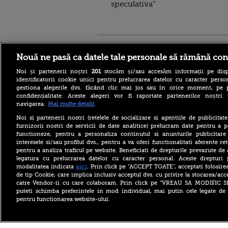
speculativa”
Stirileprotv.ro
ilike-it.
Nouă ne pasă ca datele tale personale să rămână con
Noi și partenerii noștri
201
stocăm și/sau accesăm informații pe disp
identificatorii cookie unici pentru prelucrarea datelor cu caracter person
gestiona alegerile dvs. făcând clic mai jos sau în orice moment, pe 
confidențialitate. Aceste alegeri vor fi raportate partenerilor noștr
navigarea.
Mai multe detalii
Nivelul scăzut al Dunării a
Noi si partenerii nostri (retelele de socializare si agentiile de publicita
scos la iveală fundațiile
furnizorii nostri de servicii de date analitice) prelucram date pentru a p
unui pod roman vechi de
functioneze, pentru a personaliza continutul si anunturile publicitare
aproape 1.700 de ani. FOTO
interesele si/sau profilul dvs., pentru a va oferi functionalitati aferente ret
pentru a analiza traficul pe website. Beneficiati de drepturile prevazute de
Bacteria care „mănâncă”
țesuturile a provocat
legatura cu prelucrarea datelor cu caracter personal. Aceste drepturi 
moartea a cinci persoane în
aici
modalitatea indicata
. Prin click pe “ACCEPT TOATE”, acceptati folosire
acest an, anunță autoritățile
de tip Cookie, care implica inclusiv acceptul dvs. cu privire la stocarea/acc
catre Vendor-ii cu care colaboram. Prin click pe “VREAU SA MODIFIC 
Bolojan, înaintea ratingului
puteti schimba preferintele in mod individual, mai putin cele legate de 
de țară Moody’s: Am fost
pentru functionarea website-ului.
cinstiți cu românii, am
muncit din greu. Alianța
PSD-AUR ”minează” țara