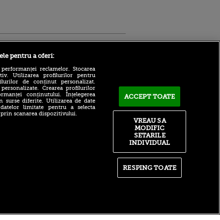
Sport.ro
ele pentru a oferi:
 performanței reclamelor. Stocarea
v. Utilizarea profilurilor pentru
ilurilor de conținut personalizat.
 personalizate. Crearea profilurilor
rmanței conținutului. Înțelegerea
ACCEPT TOATE
n surse diferite. Utilizarea de date
 datelor limitate pentru a selecta
 prin scanarea dispozitivului.
Cele trei motive pentru care
ntru
VREAU SA
Rodri a refuzat-o pe Real
ita lui,
MODIFIC
Madrid pentru Barcelona
t tată!
SETARILE
Vine la CFR Cluj?! Edi
INDIVIDUAL
, Adela
Iordănescu i-a dat
rol
răspunsul pe loc lui Ioan
V
Varga
RESPING TOATE
pă o
Numărul 11 mondial explică
n film, Sir
unde greșește WTA: „Scade
se
nivelul de joc!”
n muzică