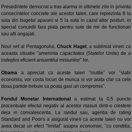
Presedintele democrat a tras alarma in ultimele zile in privinta
consecintelor concrete ale acestor taieri, care reprezinta 8 la
suta din bugetul apararii si 5 la suta in cazul altor posturi, in
special concedii fara plata pentru sute de mii de functionari
sau alti angajati.
Noul sef al Pentagonului,
Chuck Hagel
, a subliniat vineri ca
aceasta situatie "ameninta capacitatea (Statelor Unite) de a
indeplini eficient ansamblul misiunilor" lor.
Obama
a apreciat ca aceste taieri "inutile" vor "slabi
economia, vor costa locuri de munca si vor arata clar ca cele
doua partide trebuie sa poata gasi un compromis".
Fondul Monetar International
a estimat la 0,5 puncte
procentuale efectul negativ al acestor masuri dintr-o crestere
deja in convalescenta. La randul sau, agentia de rating
Standard and Poor's a asigurat vineri ca aceste taieri nu vor
avea decat un efect "limitat" asupra economiei, "cu conditia,