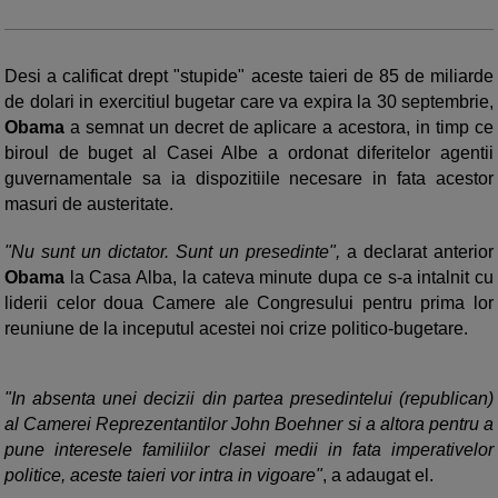
Desi a calificat drept "stupide" aceste taieri de 85 de miliarde
de dolari in exercitiul bugetar care va expira la 30 septembrie,
Obama
a semnat un decret de aplicare a acestora, in timp ce
biroul de buget al Casei Albe a ordonat diferitelor agentii
guvernamentale sa ia dispozitiile necesare in fata acestor
masuri de austeritate.
"Nu sunt un dictator. Sunt un presedinte",
a declarat anterior
Obama
la Casa Alba, la cateva minute dupa ce s-a intalnit cu
liderii celor doua Camere ale Congresului pentru prima lor
reuniune de la inceputul acestei noi crize politico-bugetare.
"In absenta unei decizii din partea presedintelui (republican)
al Camerei Reprezentantilor John Boehner si a altora pentru a
pune interesele familiilor clasei medii in fata imperativelor
politice, aceste taieri vor intra in vigoare"
, a adaugat el.