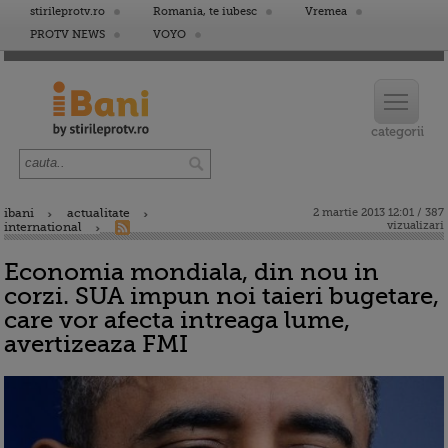
stirileprotv.ro
Romania, te iubesc
Vremea
PROTV NEWS
VOYO
ibani
actualitate
2 martie 2013 12:01 / 387
vizualizari
international
Economia mondiala, din nou in
corzi. SUA impun noi taieri bugetare,
care vor afecta intreaga lume,
avertizeaza FMI