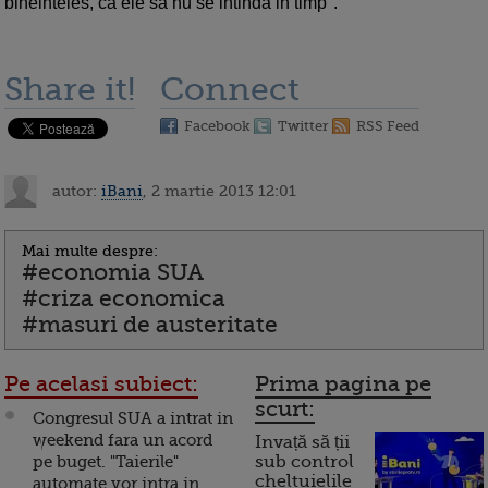
bineinteles, ca ele sa nu se intinda in timp".
Share it!
Connect
Facebook
Twitter
RSS Feed
autor:
iBani
, 2 martie 2013 12:01
Mai multe despre:
#economia SUA
#criza economica
#masuri de austeritate
Pe acelasi subiect:
Prima pagina pe
scurt:
Congresul SUA a intrat in
weekend fara un acord
Invață să ții
pe buget. "Taierile"
sub control
cheltuielile
automate vor intra in