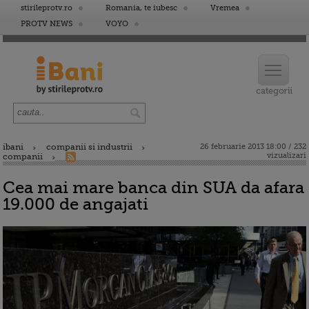
stirileprotv.ro
Romania, te iubesc
Vremea
PROTV NEWS
VOYO
ibani
companii si industrii
26 februarie 2013 18:00 / 232
vizualizari
companii
Cea mai mare banca din SUA da afara
19.000 de angajati