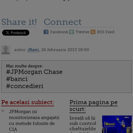
Share it!
Connect
Facebook
Twitter
RSS Feed
autor:
iBani
, 26 februarie 2013 18:00
Mai multe despre:
#JPMorgan Chase
#banci
#concedieri
Pe acelasi subiect:
Prima pagina pe
scurt:
JPMorgan isi
monitorizeaza angajatii
Invață să ții
cu metode folosite de
sub control
cheltuielile
CIA