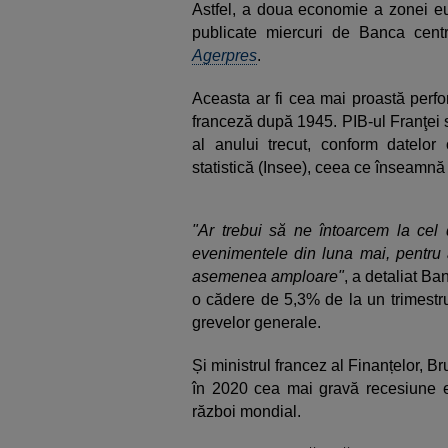
Astfel, a doua economie a zonei eur
publicate miercuri de Banca centr
Agerpres
.
Aceasta ar fi cea mai proastă perfo
franceză după 1945. PIB-ul Franţei s
al anului trecut, conform datelor o
statistică (Insee), ceea ce înseamnă 
"Ar trebui să ne întoarcem la cel 
evenimentele din luna mai, pentru a
asemenea amploare"
, a detaliat Ba
o cădere de 5,3% de la un trimestru 
grevelor generale.
Și ministrul francez al Finanțelor, B
în 2020 cea mai gravă recesiune ec
război mondial.