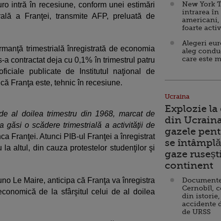
New York T
o intră în recesiune, conform unei estimări
intrarea în
ală a Franţei, transmite AFP, preluată de
americani,
foarte acti
Alegeri eu
rmanţă trimestrială înregistrată de economia
aleg condu
care este m
-a contractat deja cu 0,1% în trimestrul patru
ficiale publicate de Institutul naţional de
că Franţa este, tehnic în recesiune.
Ucraina
Explozie la
de al doilea trimestru din 1968, marcat de
din Ucraina
 găsi o scădere trimestrială a activităţii de
gazele pent
nca Franţei. Atunci PIB-ul Franţei a înregistrat
se întâmplă 
la altul, din cauza protestelor studenţilor şi
gaze ruseșt
continent
runo Le Maire, anticipa că Franţa va înregistra
Documente d
Cernobîl, c
onomică de la sfârşitul celui de al doilea
din istorie,
accidente 
de URSS