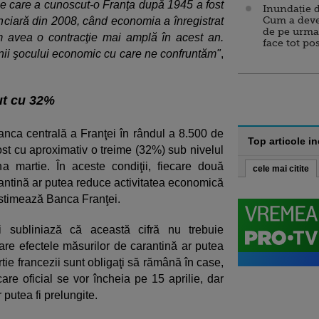
pe care a cunoscut-o Franţa după 1945 a fost
Inundație d
Cum a deve
nciară din 2008, când economia a înregistrat
de pe urma
m avea o contracţie mai amplă în acest an.
face tot po
ii şocului economic cu care ne confruntăm"
,
ut cu 32%
Banca centrală a Franţei în rândul a 8.500 de
Top articole i
ost cu aproximativ o treime (32%) sub nivelul
a martie. În aceste condiţii, fiecare două
cele mai citite
rantină ar putea reduce activitatea economică
estimează Banca Franţei.
 subliniază că această cifră nu trebuie
 care efectele măsurilor de carantină ar putea
ie francezii sunt obligaţi să rămână în case,
re oficial se vor încheia pe 15 aprilie, dar
 putea fi prelungite.