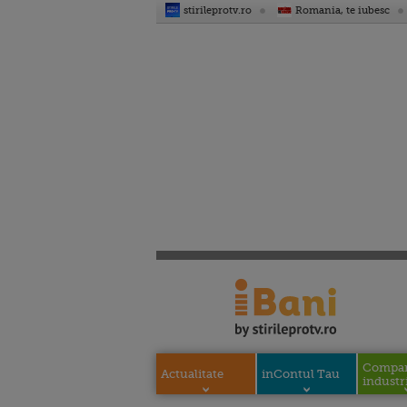
stirileprotv.ro
Romania, te iubesc
Compani
Actualitate
inContul Tau
industri