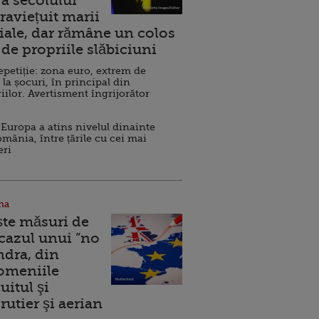
a secolului
raviețuit marii
ale, dar rămâne un colos
de propriile slăbiciuni
repetiție: zona euro, extrem de
 la șocuri, în principal din
iilor. Avertisment îngrijorător
Europa a atins nivelul dinainte
omânia, între țările cu cei mai
eri
na
ște măsuri de
 cazul unui ”no
ndra, din
Domeniile
uitul şi
rutier şi aerian