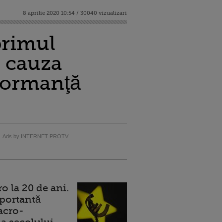
8 aprilie 2020 10:54 / 30040 vizualizari
primul
n cauza
formanţă
Ads by INTERNET PROTV
 la 20 de ani.
portantă
acro-