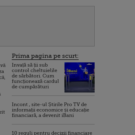
Prima pagina pe scurt:
Invață să ții sub
avă
control cheltuielile
za
de sărbători. Cum
că,
funcționează cardul
de cumpărături
ă
Incont , site-ul Știrile Pro TV de
informații economice și educație
rit
financiară, a devenit iBani
10 reguli pentru decizii financiare