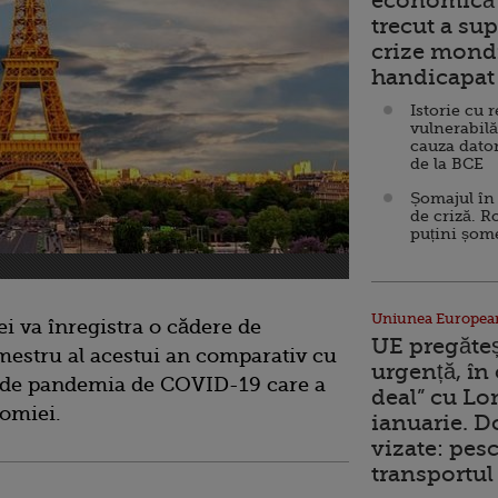
economică 
trecut a sup
crize mondi
handicapat 
Istorie cu 
vulnerabilă
cauza dator
de la BCE
Șomajul în 
de criză. R
puțini șom
Uniunea Europea
ei va înregistra o cădere de
UE pregăte
mestru al acestui an comparativ cu
urgență, în
at de pandemia de COVID-19 care a
deal” cu Lo
nomiei.
ianuarie. 
vizate: pesc
transportul 