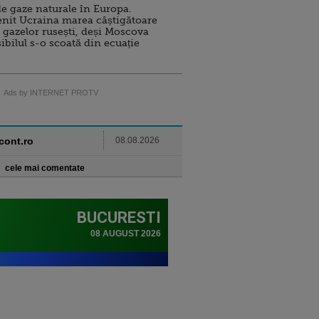
e gaze naturale în Europa.
nit Ucraina marea câștigătoare
 gazelor rusești, deși Moscova
sibilul s-o scoată din ecuație
Ads by INTERNET PROTV
ncont.ro
08.08.2026
cele mai comentate