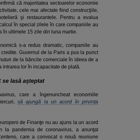
onfirmă că majoritatea sectoarelor economie
ivitate, cele mai afectate fiind construcţiile,
 hotelieră şi restaurantele. Pentru a evalua
calcul în special zilele în care companiile au
a în ultimele 15 zile din luna martie.
economică s-a redus dramatic, companiile au
u credite. Guvernul de la Paris a pus la punct
turi de la băncile comerciale în ideea de a
ta intrarea lor în incapacitate de plată.
E se lasă așteptat
navirus, care a îngenuncheat economiile
iercuri,
să ajungă la un acord în privința
i europeni de Finanţe nu au ajuns la un acord
n la pandemia de coronavirus, a anunţat
 Centeno, care a convocat o nouă reuniune