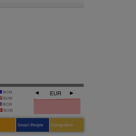
EUR
RON
RON
RON
RON
e
Smart People
Infografice