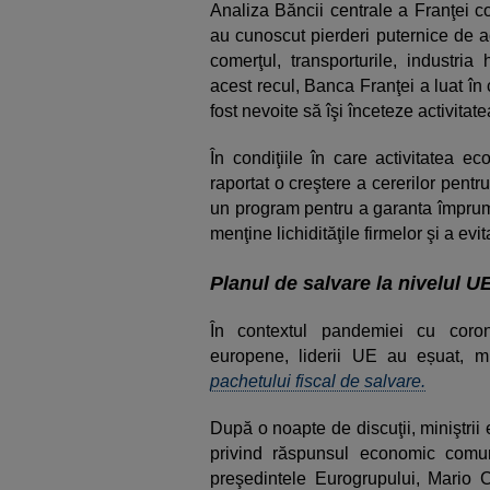
Analiza Băncii centrale a Franţei c
au cunoscut pierderi puternice de act
comerţul, transporturile, industria
acest recul, Banca Franţei a luat în 
fost nevoite să îşi înceteze activitate
În condiţiile în care activitatea 
raportat o creştere a cererilor pentr
un program pentru a garanta împrumu
menţine lichidităţile firmelor şi a evi
Planul de salvare la nivelul U
În contextul pandemiei cu coro
europene, liderii UE au eșuat, m
pachetului fiscal de salvare.
După o noapte de discuţii, miniştri
privind răspunsul economic comu
preşedintele Eurogrupului, Mario