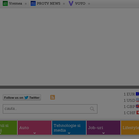
Vremea
PROTV NEWS
VOYO
1 EUR
1 USD
1 GBP
1 CHF
i si
Tehnologie si
Auto
Job-uri
Lifestyl
i
media