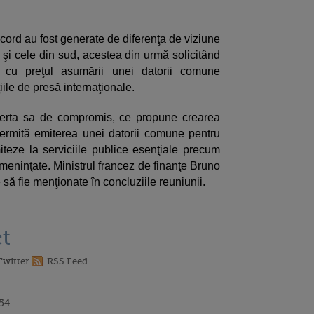
acord au fost generate de diferenţa de viziune
i şi cele din sud, acestea din urmă solicitând
t cu preţul asumării unei datorii comune
ile de presă internaţionale.
ferta sa de compromis, ce propune crearea
ermită emiterea unei datorii comune pentru
teze la serviciile publice esenţiale precum
meninţate. Ministrul francez de finanţe Bruno
să fie menţionate în concluziile reuniunii.
t
Twitter
RSS Feed
:54