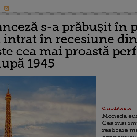
nceză s-a prăbuşit în 
a intrat în recesiune di
te cea mai proastă per
 după 1945
Criza datoriilor
Moneda euro
Cea mai im
realizare m