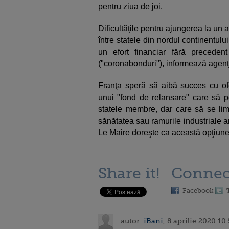
pentru ziua de joi.
Dificultăţile pentru ajungerea la un 
între statele din nordul continentulu
un efort financiar fără preceden
("coronabonduri"), informează agenţi
Franţa speră să aibă succes cu o
unui "fond de relansare" care să p
statele membre, dar care să se limi
sănătatea sau ramurile industriale a
Le Maire doreşte ca această opţiune 
Share it!
Connec
Facebook
autor:
iBani
, 8 aprilie 2020 10