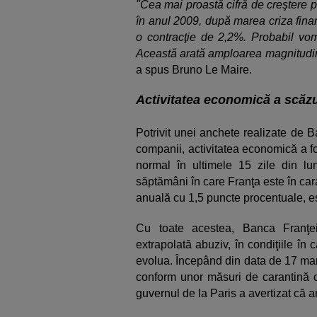
"Cea mai proastă cifră de creştere 
în anul 2009, după marea criza fina
o contracţie de 2,2%. Probabil vo
Această arată amploarea magnitudin
a spus Bruno Le Maire.
Activitatea economică a scăz
Potrivit unei anchete realizate de 
companii, activitatea economică a f
normal în ultimele 15 zile din lun
săptămâni în care Franţa este în ca
anuală cu 1,5 puncte procentuale, 
Cu toate acestea, Banca Franţei
extrapolată abuziv, în condiţiile în
evolua. Începând din data de 17 mart
conform unor măsuri de carantină ca
guvernul de la Paris a avertizat că ar