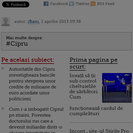
Facebook
Twitter
RSS Feed
autor:
iBani
, 1 aprilie 2013 09:38
Mai multe despre:
#Cipru
Pe acelasi subiect:
Prima pagina pe
scurt:
Autoritatile din Cipru
investigheaza bancile
Invață să ții
pentru stergerea unor
sub control
cheltuielile
credite de milioane de
de sărbători.
euro acordate unor
Cum
politicieni
funcționează cardul de
Cum i-a imbogatit Ciprul
cumpărături
pe straini. Povestea
doctorului rus care a
devenit miliardar dintr-o
Incont , site-ul Știrile Pro